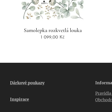
Samolepka rozkvetlá louka
1 099,00
Kč
Dárkové poukazy
Informa
Pravidl
Inspirace
Obchodn