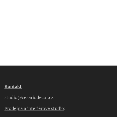
Kontakt
studio@cesariodecor.cz
Prodejna a interiérové studio
: