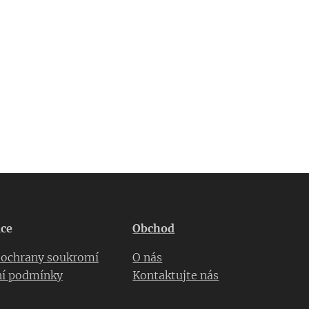
ce
Obchod
a ochrany soukromí
O nás
í podmínky
Kontaktujte nás