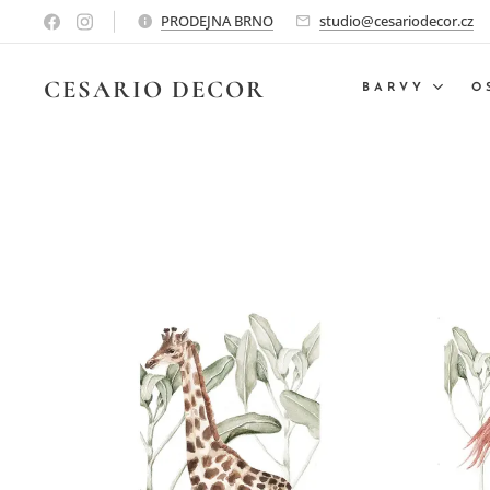
PRODEJNA BRNO
studio@cesariodecor.cz
CESARIO
DECOR
BARVY
O