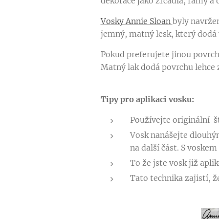
dekorace jako zrcadla, rámy a
Vosky Annie Sloan
byly navrže
jemný, matný lesk, který dodá
Pokud preferujete jinou povr
Matný lak dodá povrchu lehce z
Tipy pro aplikaci vosku:
Používejte originální 
Vosk nanášejte dlouhým
na další část. S voskem
To že jste vosk již apl
Tato technika zajistí,