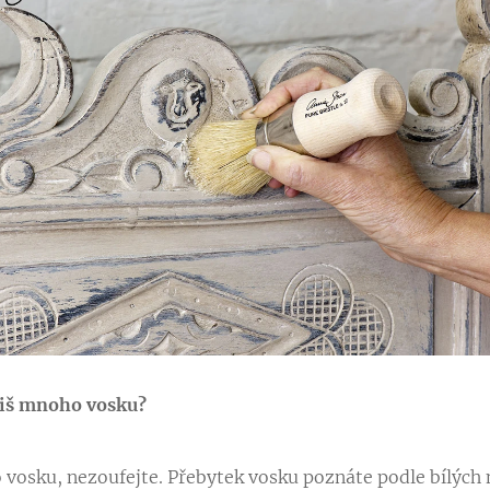
íliš mnoho vosku?
o vosku, nezoufejte. Přebytek vosku poznáte podle bílýc