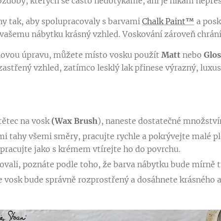
 ozdoby, kterých se často nedotýkáme, ani je nikam nepř
ny tak, aby spolupracovaly s barvami
Chalk Paint™
a posk
 vašemu nábytku krásný vzhled. Voskování zároveň chrání
chovou úpravu, můžete místo vosku použít
Matt
nebo
Glos
astřený vzhled, zatímco lesklý lak přinese výrazný, luxusn
štětec na vosk
(Wax Brush
), naneste dostatečné množství
i tahy všemi směry, pracujte rychle a pokrývejte malé p
 pracujte jako s krémem vtírejte ho do povrchu.
ikovali, poznáte podle toho, že barva nábytku bude mírně 
 že vosk bude správně rozprostřený a dosáhnete krásného 