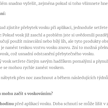
lém snadno vyřešit, zejména pokud si toho všimnete hned
ní:
ud zjistíte přebytek vosku při aplikaci, jednoduše setřet
:
Pokud vosk již zaschl a problém jste si uvědomili pozděj
čují použít minerální nebo bílý líh, ale tyto produkty obs
je nanést tenkou vrstvu vosku znovu. Zní to možná překva
vosk, což usnadní odstranění přebytečného vosku.
 vosk setřete čistým savým hadříkem pomalými a plynul
že se mohou rychle zanést voskem.
 nábytek přes noc zaschnout a během následujících týdnů
u mohu začít s voskováním?
 hodinu
před aplikací vosku. Doba schnutí se může lišit v z