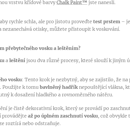
lnou vrstvu křídové barvy
Chalk Paint™
jste nanesli.
aby rychle schla, ale pro jistotu proveďte
test prstem
– je
a nezanechává otisky, můžete přistoupit k voskování.
ním přebytečného vosku a leštěním?
ku
a
leštění
jsou dva různé procesy, které slouží k jiným 
ého vosku
: Tento krok je nezbytný, aby se zajistilo, že 
. Použijte k tomu
bavlněný hadřík
nepouštějící vlákna, k
nutný k dosažení hladkého a rovnoměrného nátěru.
tění je čistě dekorativní krok, který se provádí po zaschnu
ní provádějte
až po úplném zaschnutí vosku
, což obvykle 
uze roztírá nebo odstraňuje.