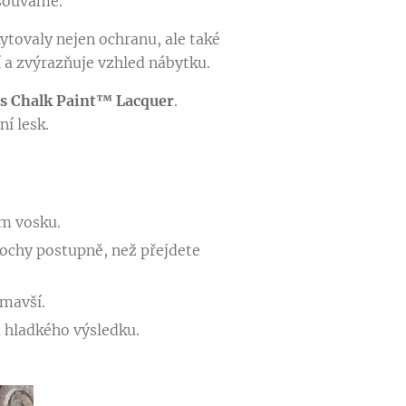
esouváme.
ytovaly nejen ochranu, ale také
 a zvýrazňuje vzhled nábytku.
s Chalk Paint™ Lacquer
.
í lesk.
m vosku.
lochy postupně, než přejdete
tmavší.
a hladkého výsledku.