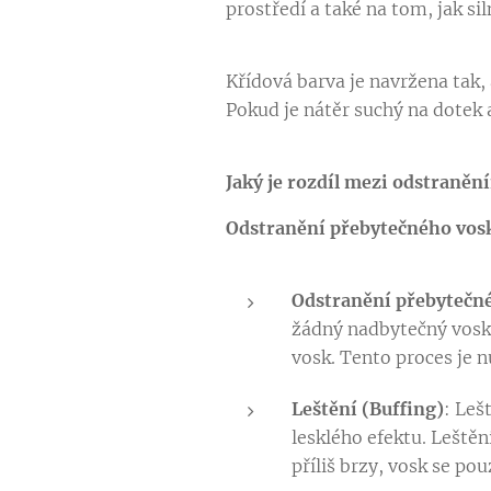
prostředí a také na tom, jak si
Křídová barva je navržena tak, 
Pokud je nátěr suchý na dotek 
Jaký je rozdíl mezi odstraně
Odstranění přebytečného vos
Odstranění přebytečn
žádný nadbytečný vosk
vosk. Tento proces je 
Leštění (Buffing)
: Leš
lesklého efektu. Leště
příliš brzy, vosk se po