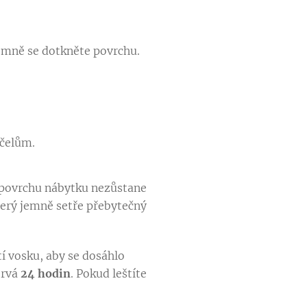
mně se dotkněte povrchu.
účelům.
na povrchu nábytku nezůstane
terý jemně setře přebytečný
tí vosku, aby se dosáhlo
trvá
24 hodin
. Pokud leštíte