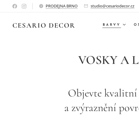
PRODEJNA BRNO
studio@cesariodecor.cz
CESARIO
DECOR
BARVY
O
VOSKY A 
Objevte kvalitní
a zvýraznění povr