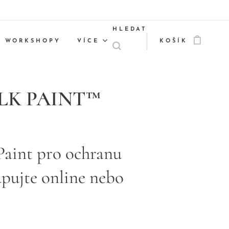
HLEDAT
WORKSHOPY
VÍCE
KOŠÍK
LK PAINT
™
Paint pro ochranu
upujte online nebo