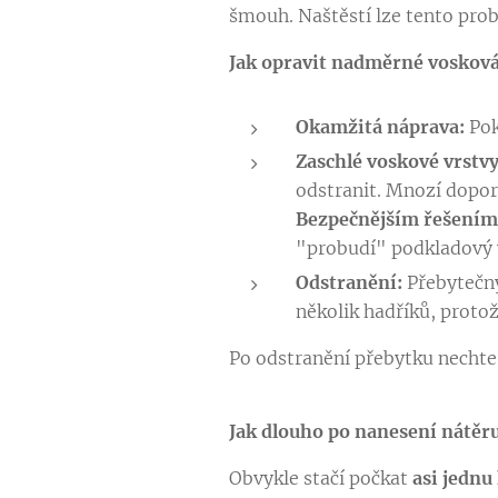
šmouh. Naštěstí lze tento prob
Jak opravit nadměrné vosková
Okamžitá náprava:
Pok
Zaschlé voskové vrstvy
odstranit. Mnozí doporu
Bezpečnějším řešením
"probudí" podkladový 
Odstranění:
Přebytečný
několik hadříků, proto
Po odstranění přebytku nechte
Jak dlouho po nanesení nátěr
Obvykle stačí počkat
asi jednu