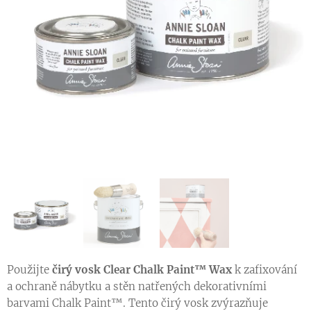
vosk a štětec Clear Chalk Paint Wax
Použijte
čirý vosk
Clear Chalk Paint™ Wax
k zafixování
a ochraně nábytku a stěn natřených dekorativními
barvami Chalk Paint™. Tento čirý vosk zvýrazňuje