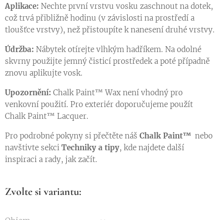
Aplikace:
Nechte první vrstvu vosku zaschnout na dotek,
což trvá přibližně hodinu (v závislosti na prostředí a
tloušťce vrstvy), než přistoupíte k nanesení druhé vrstvy.
Údržba:
Nábytek otírejte vlhkým hadříkem. Na odolné
skvrny použijte jemný čisticí prostředek a poté případně
znovu aplikujte vosk.
Upozornění:
Chalk Paint™ Wax není vhodný pro
venkovní použití. Pro exteriér doporučujeme použít
Chalk Paint™ Lacquer.
Pro podrobné pokyny si přečtěte náš
Chalk Paint™
nebo
navštivte sekci
Techniky a tipy
, kde najdete další
inspiraci a rady, jak začít.
Zvolte si variantu: