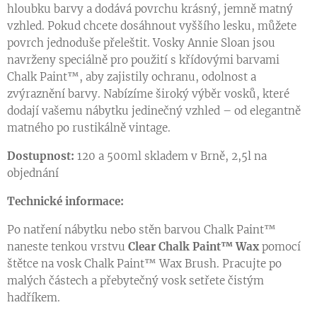
hloubku barvy a dodává povrchu krásný, jemně matný
vzhled. Pokud chcete dosáhnout vyššího lesku, můžete
povrch jednoduše přeleštit. Vosky Annie Sloan jsou
navrženy speciálně pro použití s křídovými barvami
Chalk Paint™, aby zajistily ochranu, odolnost a
zvýraznění barvy. Nabízíme široký výběr vosků, které
dodají vašemu nábytku jedinečný vzhled – od elegantně
matného po rustikálně vintage.
Dostupnost:
120 a 500ml skladem v Brně, 2,5l na
objednání
Technické informace:
Po natření nábytku nebo stěn barvou Chalk Paint™
naneste tenkou vrstvu
Clear Chalk Paint™ Wax
pomocí
štětce na vosk Chalk Paint™ Wax Brush. Pracujte po
malých částech a přebytečný vosk setřete čistým
hadříkem.