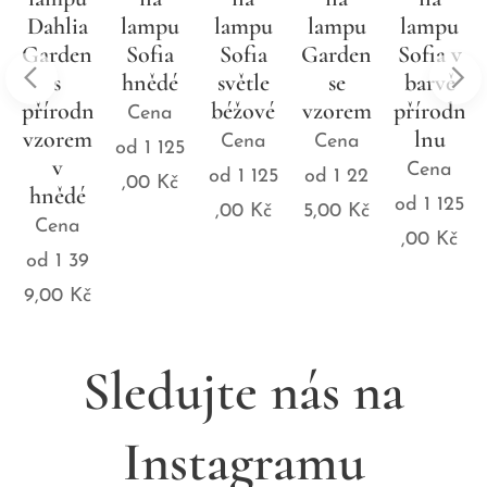
lampu
lampu
lampu
lampu
lampu
Sofia
Sofia
Garden
Sofia v
Sofia
hnědé
světle
se
barvě
šedé
ním
béžové
vzorem
přírodního
Cena
Cena
lnu
Cena
Cena
od
1 125
od
1 125
Cena
od
1 125
od
1 22
,00
Kč
,00
Kč
od
1 125
,00
Kč
5,00
Kč
,00
Kč
Sledujte nás na
Instagramu