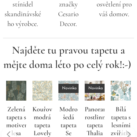
stínidel
značky
osvětlení pro
skandinávské
Cesario
váš domov.
ho výrobce.
Decor.
Najděte tu pravou tapetu a
mějte doma léto po celý rok!:-)
Novinka
Novinka
Novinka
Kouřově
Modro
Panoramatická
Bílá
Bílo
modrá
šedá
rostlinná
tapeta s
zelená
em
tapeta
tapeta
tapeta
lesními
lesní
Lovely
Se
Thalia
zvířátky
tapeta