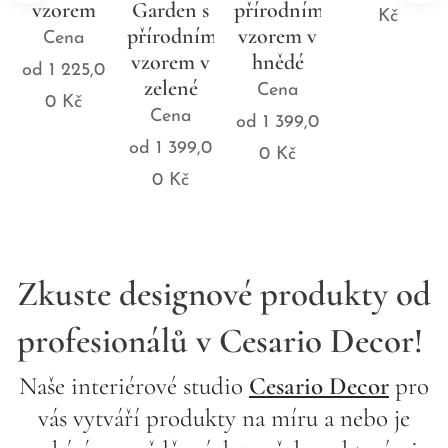
cm
Garden s
přírodním
Kč
přírodním
vzorem v
4 750,00
vzorem v
hnědé
Kč
zelené
Cena
Cena
od
1 399,0
od
1 399,0
0
Kč
0
Kč
Zkuste designové produkty od
profesionálů v Cesario Decor!
Naše interiérové studio
Cesario Decor
pro
vás vytváří produkty na míru a nebo je