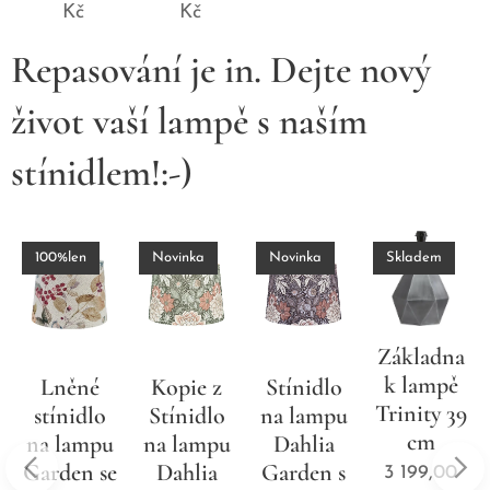
Kč
Repasování je in. Dejte nový
život vaší lampě s naším
stínidlem!:-)
Novinka
Novinka
Skladem
Základna
Keramická
k lampě
noha
Kopie z
Stínidlo
Trinity 39
lampy
Stínidlo
na lampu
cm
Spin
na lampu
Dahlia
hnědá 41
Dahlia
Garden s
3 199,00