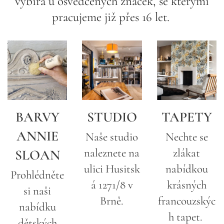
vybírá u osvědčených značek, se kterými
pracujeme již přes 16 let.
BARVY
STUDIO
TAPETY
ANNIE
Naše studio
Nechte se
naleznete na
zlákat
SLOAN
ulici Husitsk
nabídkou
Prohlédněte
á 1271/8 v
krásných
si naši
Brně.
francouzskýc
nabídku
h tapet.
dětských