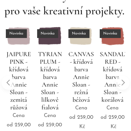
pro vaše kreativní projekty.
Novinka
Novinka
Novinka
TYRIAN
CANVAS
SANDALWOOD
Vzorník
PLUM -
- křídová
RED -
křídových
křídová
barva
křídová
barev
barva
Annie
barva
Annie
Annie
Sloan -
Annie
Sloan
Sloan -
režná
Sloan -
Chalk
lilkově
béžová
korálová
Paint™
fialová
Cena
Cena
30,00
Kč
Cena
od
259,00
od
259,00
od
259,00
Kč
Kč