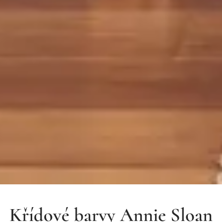
Křídové barvy Annie Sloan