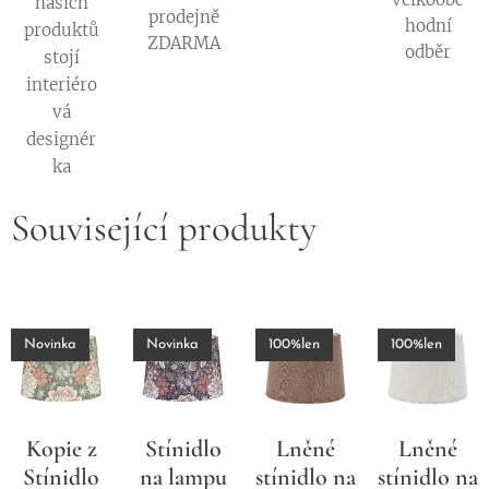
našich
prodejně
hodní
produktů
ZDARMA
odběr
stojí
interiéro
vá
designér
ka
Související produkty
Novinka
Novinka
100%len
100%len
Kopie z
Stínidlo
Lněné
Lněné
Stínidlo
na lampu
stínidlo na
stínidlo na