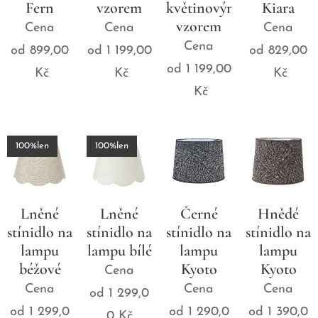
Fern
vzorem
květinovým
Kiara
vzorem
Cena
Cena
Cena
Cena
od
899,00
od
1 199,00
od
829,00
od
1 199,00
Kč
Kč
Kč
Kč
100%len
100%len
Lněné
Lněné
Černé
Hnědé
stínidlo na
stínidlo na
stínidlo na
stínidlo na
lampu
lampu bílé
lampu
lampu
béžové
Kyoto
Kyoto
Cena
Cena
Cena
Cena
od
1 299,0
od
1 299,0
od
1 290,0
od
1 390,0
0
Kč