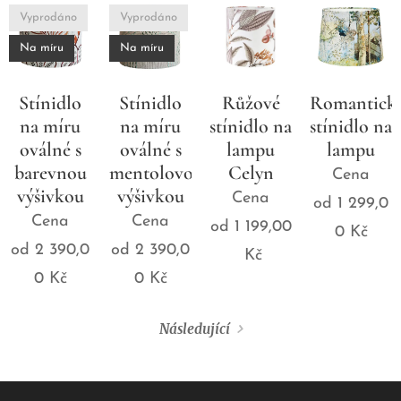
Vyprodáno
Vyprodáno
Na míru
Na míru
Stínidlo
Stínidlo
Růžové
Romantick
na míru
na míru
stínidlo na
stínidlo na
oválné s
oválné s
lampu
lampu
barevnou
mentolovou
Celyn
Cena
výšivkou
výšivkou
Cena
od
1 299,0
Cena
Cena
od
1 199,00
0
Kč
od
2 390,0
od
2 390,0
Kč
0
Kč
0
Kč
Následující