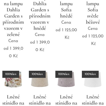
na lampu
Dahlia
lampu
lampu
Dahlia
Garden s
Sofia
Sofia
Garden s
přírodním
hnědé
světle
přírodním
vzorem v
béžové
Cena
vzorem v
hnědé
Cena
od
1 125,00
zelené
Cena
od
1 125,00
Kč
Cena
od
1 399,0
Kč
od
1 399,0
0
Kč
0
Kč
100%len
100%len
100%len
100%len
Lněné
Lněné
Lněné
Lněné
stínidlo na
stínidlo na
stínidlo na
stínidlo na