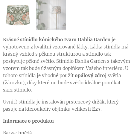
Krásné stínidlo kónického tvaru Dahlia Garden
je
vyhotoveno z kvalitní vzorované látky. Látka stínidla má
krásný vzhled s pěknou strukturou a stínidlo tak
poskytuje pěkné světlo. Stínidlo Dahlia Garden s takovým
vzorem tak bude úžasným doplňkem Vašeho interiéru. U
tohoto stínidla je vhodné použít
opálový zdroj
světla
(žárovku), díky kterému bude světlo ideálně pronikat
skrz stínidlo.
Uvnitř stínidla je instalován prstencový držák, který
pasuje na kteroukoliv objímku velikosti
E27
.
Informace o produktu
Barva: hnědá