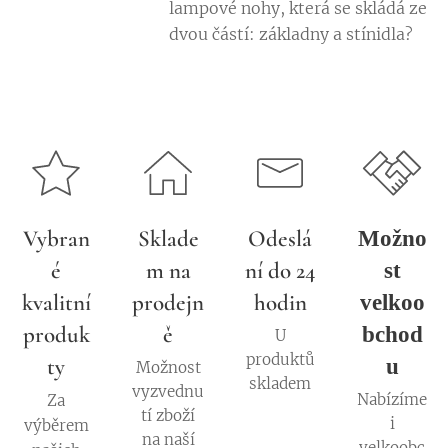
lampové nohy, která se skládá ze
dvou částí: základny a stínidla?
Vybran
Sklade
Odeslá
Možno
é
m na
ní do 24
st
kvalitní
prodejn
hodin
velkoo
produk
ě
bchod
U
produktů
ty
u
Možnost
skladem
vyzvednu
Nabízíme
Za
tí zboží
i
výběrem
na naší
velkoobc