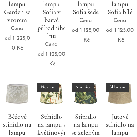
lampu
lampu
lampu
lampu
Garden se
Sofia v
Sofia šedé
Sofia bílé
vzorem
barvě
Cena
Cena
přírodního
Cena
od
1 125,00
od
1 125,00
lnu
od
1 225,0
Kč
Kč
Cena
0
Kč
od
1 125,00
Kč
Novinka
Novinka
Skladem
Béžové
Stínidlo
Stínidlo
Jutové
stínidlo na
na lampu s
na lampu
stínidlo na
lampu
květinovým
se zeleným
lampu