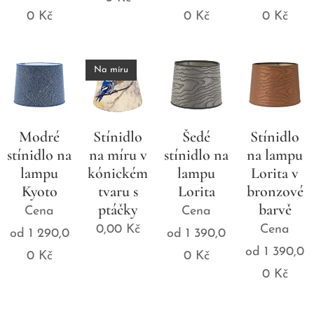
0
Kč
0
Kč
0
Kč
Na míru
Modré
Stínidlo
Šedé
Stínidlo
stínidlo na
na míru v
stínidlo na
na lampu
lampu
kónickém
lampu
Lorita v
Kyoto
tvaru s
Lorita
bronzové
ptáčky
barvě
Cena
Cena
0,00
Kč
Cena
od
1 290,0
od
1 390,0
od
1 390,0
0
Kč
0
Kč
0
Kč