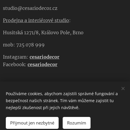
studio@cesariodecor.cz
Prodejna a interiérové studio
:
Husitská 1271/8, Královo Pole, Brno
mob: 725 078 999
Instagram:
cesariodecor
Facebook:
cesariodecor
Používáme cookies, abychom zajistili správné fungování a
CESARIO DECOR
bezpečnost našich stránek. Tím vám můžeme zajistit tu
nejlepší zkušenost při jejich návštěvě.
Copyright 2023
CESARIO DECOR
. Všechna práva vyhrazena.
Cookies
Přijmout jen nezbytné
Rozumím