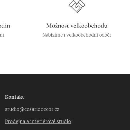
odin
Možnost velkoobchodu
em
Nabízíme i velkoobchodní odběr
Kontakt
studio@cesariodecor.cz
Prodejna a interiérové studio
: