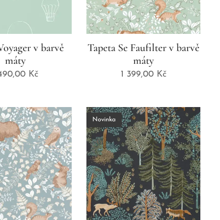
Voyager v barvě
Tapeta Se Faufilter v barvě
máty
máty
 490,00
Kč
1 399,00
Kč
Novinka