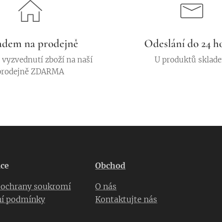
adem na prodejně
Odeslání do 24 h
vyzvednutí zboží na naší
U produktů sklad
prodejně ZDARMA
ce
Obchod
a ochrany soukromí
O nás
í podmínky
Kontaktujte nás