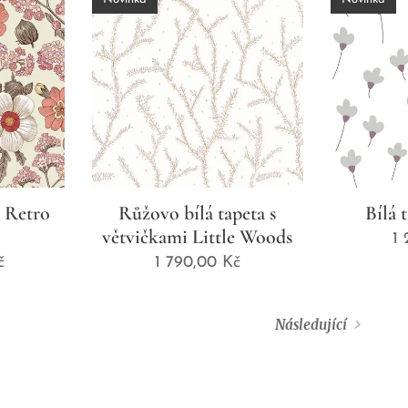
a Retro
Růžovo bílá tapeta s
Bílá 
větvičkami Little Woods
1
č
1 790,00
Kč
Následující