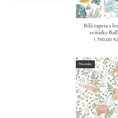
Bílá tapeta s l
zvířátky Bal
1 790,00
K
Novinka