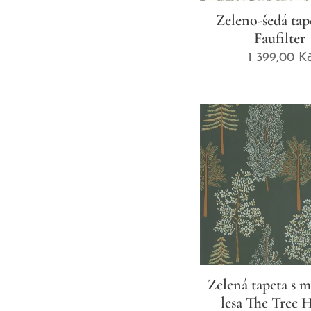
Zeleno-šedá tap
Faufilter
1 399,00
K
Zelená tapeta s 
lesa The Tree 