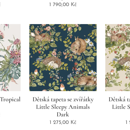
č
1 790,00
Kč
Tropical
Dětská tapeta se zvířátky
Dětská t
Little Sleepy Animals
Little 
Dark
č
1 275,00
Kč
1