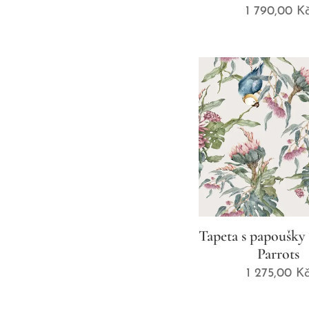
1 790,00
K
Tapeta s papoušky 
Parrots
1 275,00
K