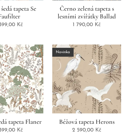
šedá tapeta Se
Černo zelená tapeta s
Faufilter
lesními zvířátky Ballad
 399,00
Kč
1 790,00
Kč
Novinka
edá tapeta Flaner
Béžová tapeta Herons
 399,00
Kč
2 590,00
Kč