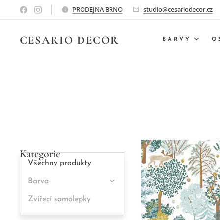
PRODEJNA BRNO
studio@cesariodecor.cz
CESARIO
DECOR
BARVY
O
Kategorie
Všechny produkty
Barva
Zvířecí samolepky