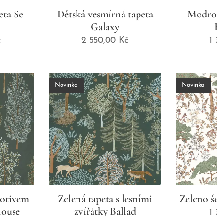
eta Se
Dětská vesmírná tapeta
Modro 
Galaxy
č
2 550,00
Kč
1
Novinka
Novinka
motivem
Zelená tapeta s lesními
Zeleno š
House
zvířátky Ballad
1