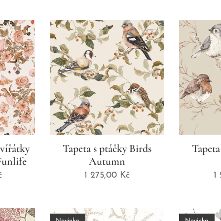
zvířátky
Tapeta s ptáčky Birds
Tapeta
Funlife
Autumn
č
1 275,00
Kč
1
Novinka
Novinka