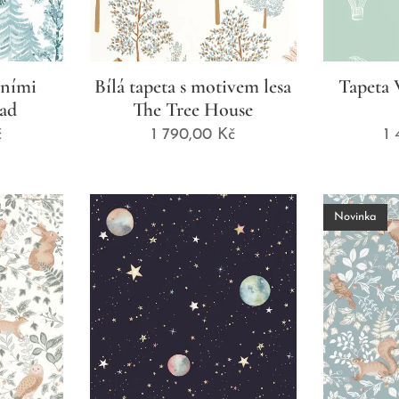
esními
Bílá tapeta s motivem lesa
Tapeta 
lad
The Tree House
č
1 790,00
Kč
1
Novinka