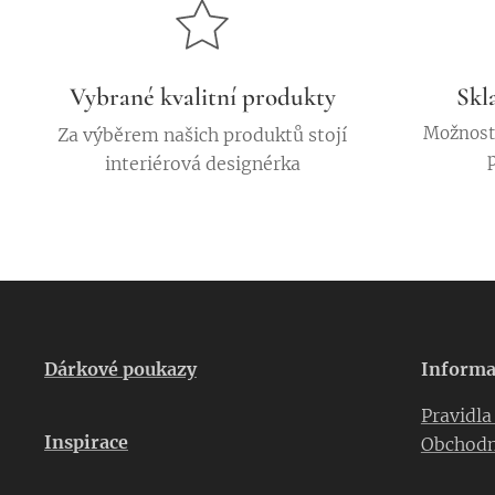
Vybrané kvalitní produkty
Skl
Možnost 
Za výběrem našich produktů stojí
interiérová designérka
Dárkové poukazy
Informa
Pravidl
Inspirace
Obchodn