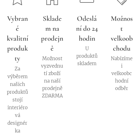
Vybran
Sklade
Odeslá
Možnos
é
m na
ní do 24
t
kvalitní
prodejn
hodin
velkoob
produk
ě
chodu
U
produktů
ty
Možnost
Nabízíme
skladem
vyzvednu
i
Za
tí zboží
velkoobc
výběrem
na naší
hodní
našich
prodejně
odběr
produktů
ZDARMA
stojí
interiéro
vá
designér
ka