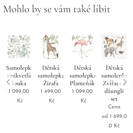
Mohlo by se vám také líbit
Samolepka
Dětská
Dětská
Dětská
a
rozkvetlá
samolepka
samolepka
samolepka
louka
Žirafa
Plameňák
Zvířata v
džungli
1 099,00
1 499,00
1 099,00
set
Kč
Kč
Kč
Cena
od
1 699,0
0
Kč