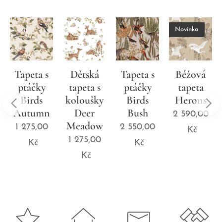
Novinka
Tapeta s
Dětská
Tapeta s
Béžová
ptáčky
tapeta s
ptáčky
tapeta
Birds
koloušky
Birds
Herons
Autumn
Deer
Bush
2 590,00
Meadow
1 275,00
2 550,00
Kč
1 275,00
Kč
Kč
Kč