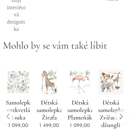
stojí
interiéro
vá
designér
ka
Mohlo by se vám také líbit
Samolepka
Dětská
Dětská
Dětská
a
rozkvetlá
samolepka
samolepka
samolepka
louka
Žirafa
Plameňák
Zvířata v
džungli
1 099,00
1 499,00
1 099,00