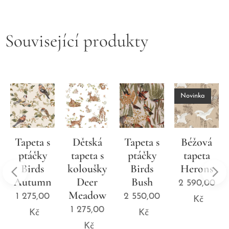
Související produkty
Novinka
Tapeta s
Dětská
Tapeta s
Béžová
ptáčky
tapeta s
ptáčky
tapeta
Birds
koloušky
Birds
Herons
Autumn
Deer
Bush
2 590,00
Meadow
1 275,00
2 550,00
Kč
1 275,00
Kč
Kč
Kč