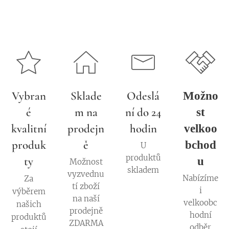
Vybran
Sklade
Odeslá
Možno
é
m na
ní do 24
st
kvalitní
prodejn
hodin
velkoo
produk
ě
bchod
U
produktů
ty
u
Možnost
skladem
vyzvednu
Nabízíme
Za
tí zboží
i
výběrem
na naší
velkoobc
našich
prodejně
hodní
produktů
ZDARMA
odběr