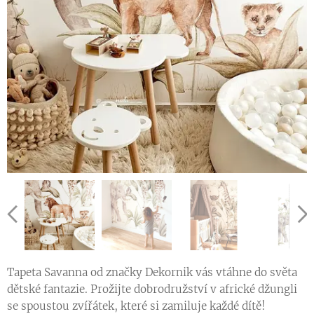
200cm
400cm
300cm
500cm
100cm
350cm
150cm
450
Tapeta Savanna od značky Dekornik vás vtáhne do světa
dětské fantazie. Prožijte dobrodružství v africké džungli
se spoustou zvířátek, které si zamiluje každé dítě!