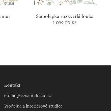
lemur
Samolepka rozkvetlá louka
1 099,00
Kč
Kontakt
studio@cesariodecor.cz
Prodejna a interiérové studio
: