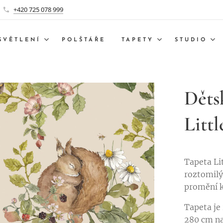
+420 725 078 999
SVĚTLENÍ
POLŠTÁŘE
TAPETY
STUDIO
Děts
Litt
Tapeta Li
roztomilý
promění k
Tapeta je
280 cm na