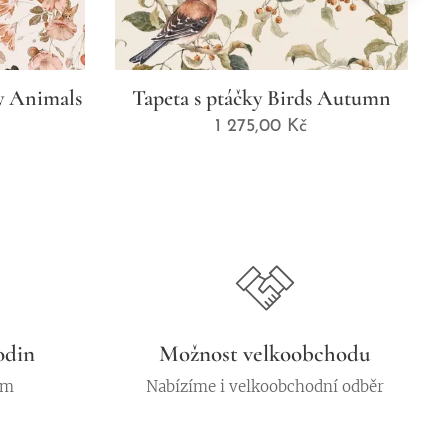
ky Animals
Tapeta s ptáčky Birds Autumn
1 275,00
Kč
odin
Možnost velkoobchodu
em
Nabízíme i velkoobchodní odběr