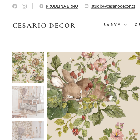
PRODEJNA BRNO
studio@cesariodecor.cz
CESARIO
DECOR
BARVY
O