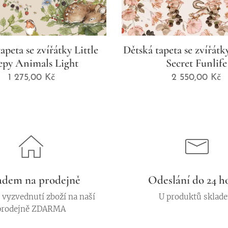
apeta se zvířátky Little
Dětská tapeta se zvířát
epy Animals Light
Secret Funlife
1 275,00
Kč
2 550,00
Kč
adem na prodejně
Odeslání do 24 h
vyzvednutí zboží na naší
U produktů sklad
prodejně ZDARMA