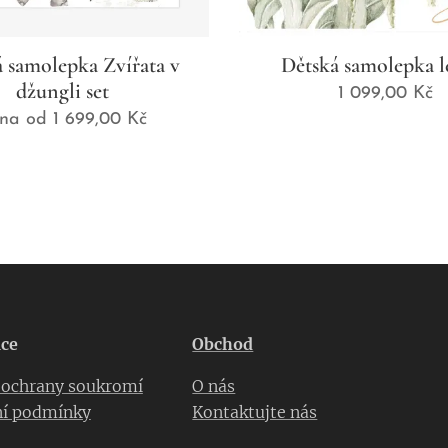
 samolepka Zvířata v
Dětská samolepka 
džungli set
1 099,00
Kč
na od
1 699,00
Kč
ce
Obchod
a ochrany soukromí
O nás
í podmínky
Kontaktujte nás