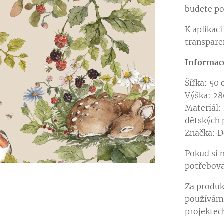
budete po
K aplikac
transpare
Informac
Šířka: 50
Výška: 2
Materiál: 
dětských 
Značka: D
Pokud si n
potřebova
Za produk
používáme
projektec