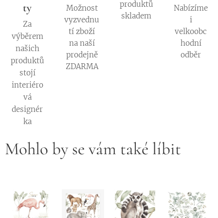
produktů
ty
Možnost
Nabízíme
skladem
vyzvednu
i
Za
tí zboží
velkoobc
výběrem
na naší
hodní
našich
prodejně
odběr
produktů
ZDARMA
stojí
interiéro
vá
designér
ka
Mohlo by se vám také líbit