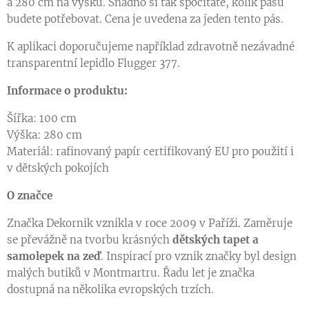
a 280 cm na výšku. Snadno si tak spočítáte, kolik pásů
budete potřebovat. Cena je uvedena za jeden tento pás.
K aplikaci doporučujeme například zdravotně nezávadné
transparentní lepidlo Flugger 377.
Informace o produktu:
Šířka: 100 cm
Výška: 280 cm
Materiál: rafinovaný papír certifikovaný EU pro použití i
v dětských pokojích
O značce
Značka Dekornik vznikla v roce 2009 v Paříži. Zaměruje
se převážně na tvorbu krásných
dětských tapet a
samolepek na zeď
. Inspirací pro vznik značky byl design
malých butiků v Montmartru. Řadu let je značka
dostupná na několika evropských trzích.