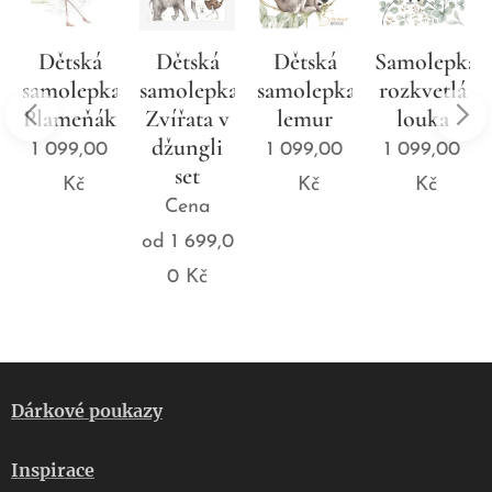
Dětská
Dětská
Dětská
Samolepka
a
samolepka
samolepka
samolepka
rozkvetlá
Plameňák
Zvířata v
lemur
louka
džungli
1 099,00
1 099,00
1 099,00
set
Kč
Kč
Kč
Cena
od
1 699,0
0
Kč
Dárkové poukazy
Inspirace