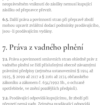
neoprávněném vniknutí do zásilky nemusí kupující
zásilku od přepravce převzít.
6.5.
Další práva a povinnosti stran při přepravě zboží
mohou upravit zvláštní dodací podmínky prodávajícího,
jsou-li prodávajícím vydány.
7. Práva z vadného plnění
7.1.
Práva a povinnosti smluvních stran ohledně práv z
vadného plnění se řídí příslušnými obecně závaznými
právními předpisy (zejména ustanoveními § 1914 až
1925, § 2099 až 2117 a § 2161 až 2174 občanského
zákoníku a zákonem č. 634/1992 Sb., o ochraně
spotřebitele, ve znění pozdějších předpisů).
7.2.
Prodávající odpovídá kupujícímu, že zboží při
převzetí nemá vady. Zejména prodávající odpovídá