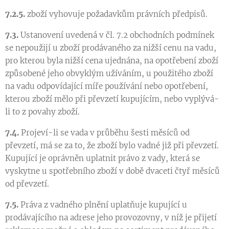
7.2.5.
zboží vyhovuje požadavkům právních předpisů.
7.3.
Ustanovení uvedená v čl. 7.2 obchodních podmínek
se nepoužijí u zboží prodávaného za nižší cenu na vadu,
pro kterou byla nižší cena ujednána, na opotřebení zboží
způsobené jeho obvyklým užíváním, u použitého zboží
na vadu odpovídající míře používání nebo opotřebení,
kterou zboží mělo při převzetí kupujícím, nebo vyplývá-
li to z povahy zboží.
7.4.
Projeví-li se vada v průběhu šesti měsíců od
převzetí, má se za to, že zboží bylo vadné již při převzetí.
Kupující je oprávněn uplatnit právo z vady, která se
vyskytne u spotřebního zboží v době dvaceti čtyř měsíců
od převzetí.
7.5.
Práva z vadného plnění uplatňuje kupující u
prodávajícího na adrese jeho provozovny, v níž je přijetí