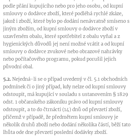
podle přání kupujícího nebo pro jeho osobu, od kupní
smlouvy o dodávce zboží, které podléhá rychlé zkáze,
jakož i zboží, které bylo po dodání nenávratně smíseno s
jiným zbožím, od kupní smlouvy o dodávce zboží v
uzavřeném obalu, které spotřebitel z obalu vyňal a z
hygienických důvodů jej není možné vrátit a od kupní
smlouvy o dodávce zvukové nebo obrazové nahrávky
nebo počítačového programu, pokud porušil jejich
původní obal.
5.2.
Nejedná-li se o případ uvedený v čl. 5.1 obchodních
podmínek či o jiný případ, kdy nelze od kupní smlouvy
odstoupit, má kupující v souladu s ustanovením § 1829
odst. 1 občanského zákoníku právo od kupní smlouvy
odstoupit, a to do čtrnácti (14) dnů od převzetí zboží,
přičemž v případě, že předmětem kupní smlouvy je
několik druhů zboží nebo dodání několika částí, běží tato
lhůta ode dne převzetí poslední dodávky zboží.