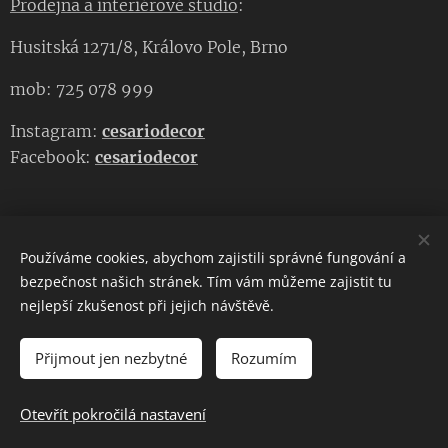
Prodejna a interiérové studio
:
Husitská 1271/8, Královo Pole, Brno
mob: 725 078 999
Instagram:
cesariodecor
Facebook:
cesariodecor
Používáme cookies, abychom zajistili správné fungování a
CESARIO DECOR
bezpečnost našich stránek. Tím vám můžeme zajistit tu
nejlepší zkušenost při jejich návštěvě.
Copyright 2023
CESARIO DECOR
. Všechna práva vyhrazena.
Cookies
Přijmout jen nezbytné
Rozumím
DO KOŠÍKU
Otevřít pokročilá nastavení