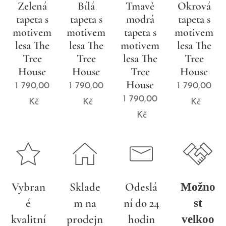
Zelená
Bílá
Tmavě
Okrová
tapeta s
tapeta s
modrá
tapeta s
motivem
motivem
tapeta s
motivem
lesa The
lesa The
motivem
lesa The
Tree
Tree
lesa The
Tree
House
House
Tree
House
House
1 790,00
1 790,00
1 790,00
1 790,00
Kč
Kč
Kč
Kč
Vybran
Sklade
Odeslá
Možno
é
m na
ní do 24
st
kvalitní
prodejn
hodin
velkoo