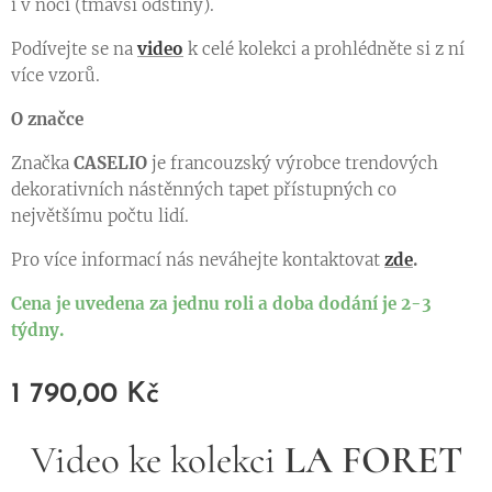
i v noci (tmavší odstíny).
Podívejte se na
video
k celé kolekci a prohlédněte si z ní
více vzorů.
O značce
Značka
CASELIO
je francouzský výrobce trendových
dekorativních nástěnných tapet přístupných co
největšímu počtu lidí.
Pro více informací nás neváhejte kontaktovat
zde
.
Cena je uvedena za jednu roli a doba dodání je 2-3
týdny.
1 790,00
Kč
Video ke kolekci
LA FORET