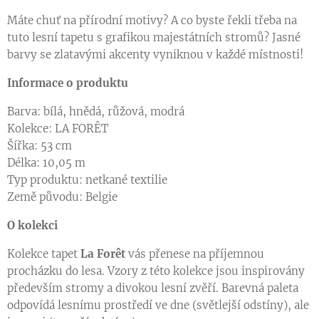
Máte chuť na přírodní motivy? A co byste řekli třeba na
Raport tapety The Tree house
tuto lesní tapetu s grafikou majestátních stromů? Jasné
barvy se zlatavými akcenty vyniknou v každé místnosti!
Informace o produktu
Barva: bílá, hnědá, růžová, modrá
Kolekce: LA FORÊT
Šířka: 53 cm
Délka: 10,05 m
Typ produktu: netkané textilie
Země původu: Belgie
O kolekci
Kolekce tapet
La
Forêt
vás přenese na příjemnou
procházku do lesa. Vzory z této kolekce jsou inspirovány
především stromy a divokou lesní zvěří. Barevná paleta
odpovídá lesnímu prostředí ve dne (světlejší odstíny), ale