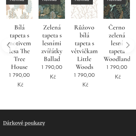
Bílá
Zelená
Růžovo
Černo
tapeta s
tapeta s
bílá
zelená
motivem
lesními
tapeta s
lesní
lesa The
zvířátky
větvičkami
tapeta
d
Tree
Ballad
Little
Woodland
House
Woods
1 790,00
1 790,00
1 790,00
1 790,00
Kč
Kč
Kč
Kč
Dárkové poukazy