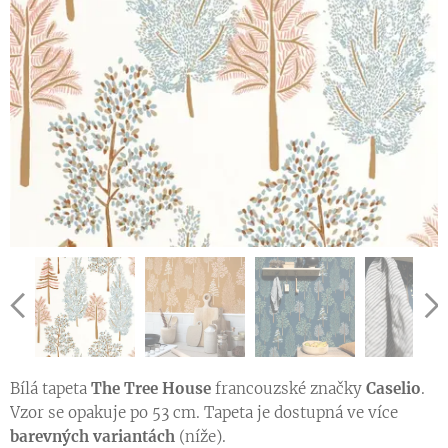
Ukázka vzoru tapety v jiné barevné variantě
Bílá tapeta
The Tree House
francouzské značky
Caselio
.
Vzor se opakuje po 53 cm. Tapeta je dostupná ve více
barevných variantách
(níže).
Ukázka vzoru tapety v jiné barevné variantě
Ukázka vzoru tapety v jiné barevné variantě