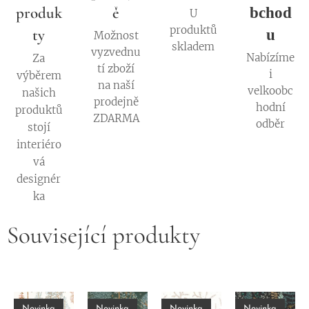
produk
ě
bchod
U
produktů
ty
u
Možnost
skladem
vyzvednu
Nabízíme
Za
tí zboží
i
výběrem
na naší
velkoobc
našich
prodejně
hodní
produktů
ZDARMA
odběr
stojí
interiéro
vá
designér
ka
Související produkty
Novinka
Novinka
Novinka
Novinka