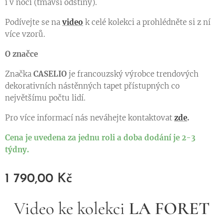
i v noci (tmavší odstíny).
Podívejte se na
video
k celé kolekci a prohlédněte si z ní
více vzorů.
O značce
Značka
CASELIO
je francouzský výrobce trendových
dekorativních nástěnných tapet přístupných co
největšímu počtu lidí.
Pro více informací nás neváhejte kontaktovat
zde
.
Cena je uvedena za jednu roli a doba dodání je 2-3
týdny.
1 790,00
Kč
Video ke kolekci
LA FORET