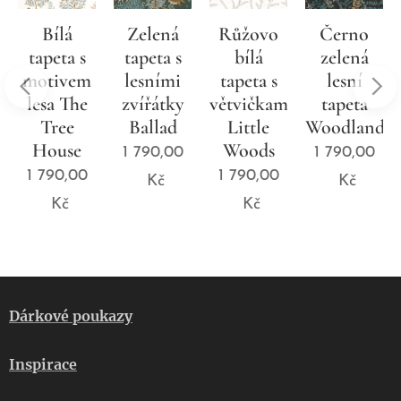
Bílá
Zelená
Růžovo
Černo
tapeta s
tapeta s
bílá
zelená
motivem
lesními
tapeta s
lesní
lesa The
zvířátky
větvičkami
tapeta
d
Tree
Ballad
Little
Woodland
House
Woods
1 790,00
1 790,00
1 790,00
1 790,00
Kč
Kč
Kč
Kč
Dárkové poukazy
Inspirace