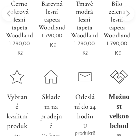
Černo
Barevná
Tmavě
Bílo
okrová
lesní
modrá
zelená
lesní
tapeta
lesní
lesní
tapeta
Woodland
tapeta
tapeta
d
Woodland
Woodland
Woodland
1 790,00
1 790,00
1 790,00
1 790,00
Kč
Kč
Kč
Kč
Vybran
Sklade
Odeslá
Možno
é
m na
ní do 24
st
kvalitní
prodejn
hodin
velkoo
produk
ě
bchod
U
produktů
ty
u
Možnost