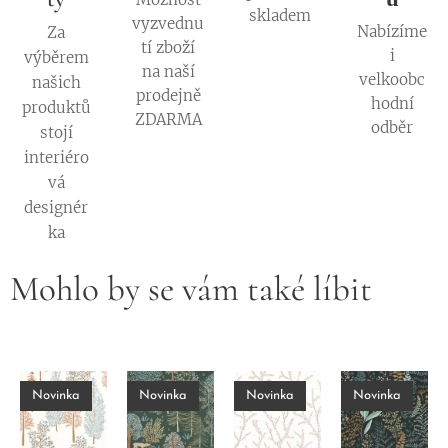
skladem
vyzvednu
Nabízíme
Za
tí zboží
i
výběrem
na naší
velkoobc
našich
prodejně
hodní
produktů
ZDARMA
odběr
stojí
interiéro
vá
designér
ka
Mohlo by se vám také líbit
Novinka
Novinka
Novinka
Novinka