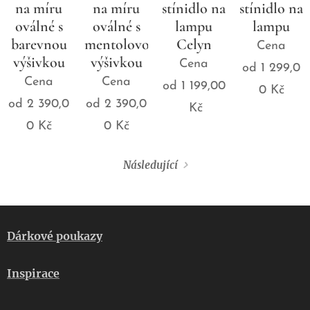
na míru
na míru
stínidlo na
stínidlo na
oválné s
oválné s
lampu
lampu
barevnou
mentolovou
Celyn
Cena
výšivkou
výšivkou
Cena
od
1 299,0
Cena
Cena
od
1 199,00
0
Kč
od
2 390,0
od
2 390,0
Kč
0
Kč
0
Kč
Následující
Dárkové poukazy
Inspirace