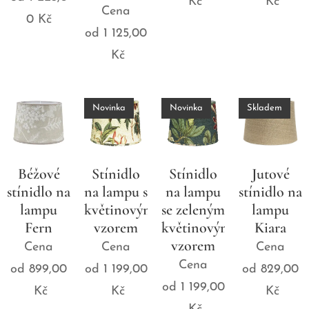
Kč
Kč
Cena
0
Kč
od
1 125,00
Kč
Novinka
Novinka
Skladem
Béžové
Stínidlo
Stínidlo
Jutové
stínidlo na
na lampu s
na lampu
stínidlo na
lampu
květinovým
se zeleným
lampu
Fern
vzorem
květinovým
Kiara
vzorem
Cena
Cena
Cena
Cena
od
899,00
od
1 199,00
od
829,00
od
1 199,00
Kč
Kč
Kč