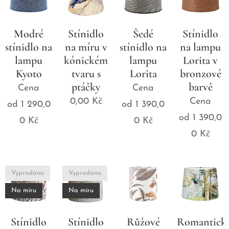
Modré
Stínidlo
Šedé
Stínidlo
stínidlo na
na míru v
stínidlo na
na lampu
lampu
kónickém
lampu
Lorita v
Kyoto
tvaru s
Lorita
bronzové
ptáčky
barvě
Cena
Cena
0,00
Kč
Cena
od
1 290,0
od
1 390,0
od
1 390,0
0
Kč
0
Kč
0
Kč
Vyprodáno
Vyprodáno
Na míru
Na míru
Stínidlo
Stínidlo
Růžové
Romantick