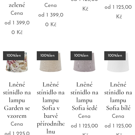
zelené
Cena
od
1 125,00
Kč
Cena
od
1 399,0
Kč
od
1 399,0
0
Kč
0
Kč
100%len
100%len
100%len
100%len
Lněné
Lněné
Lněné
Lněné
stínidlo na
stínidlo na
stínidlo na
stínidlo na
lampu
lampu
lampu
lampu
Garden se
Sofia v
Sofia šedé
Sofia bílé
vzorem
barvě
Cena
Cena
přírodního
Cena
od
1 125,00
od
1 125,00
lnu
od
1 225,0