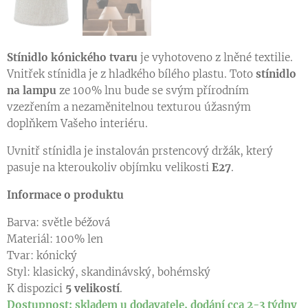
Stínidlo kónického tvaru
je vyhotoveno z lněné textilie.
Vnitřek stínidla je z hladkého bílého plastu. Toto
stínidlo
na lampu
ze 100% lnu bude se svým přírodním
vzezřením a nezaměnitelnou texturou úžasným
doplňkem Vašeho interiéru.
Uvnitř stínidla je instalován prstencový držák, který
pasuje na kteroukoliv objímku velikosti
E27
.
Informace o produktu
Barva: světle béžová
Materiál: 100% len
Tvar: kónický
Styl: klasický, skandinávský, bohémský
K dispozici
5
velikostí
.
Dostupnost:
skladem u dodavatele, dodání cca 2-3 týdny