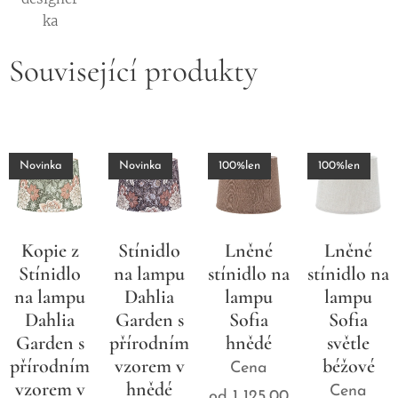
ka
Související produkty
Novinka
Novinka
100%len
100%len
Kopie z
Stínidlo
Lněné
Lněné
Stínidlo
na lampu
stínidlo na
stínidlo na
na lampu
Dahlia
lampu
lampu
Dahlia
Garden s
Sofia
Sofia
Garden s
přírodním
hnědé
světle
přírodním
vzorem v
béžové
Cena
vzorem v
hnědé
Cena
od
1 125,00