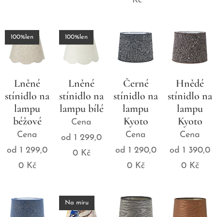
Kč
100%len
100%len
Lněné
Lněné
Černé
Hnědé
stínidlo na
stínidlo na
stínidlo na
stínidlo na
lampu
lampu bílé
lampu
lampu
béžové
Kyoto
Kyoto
Cena
Cena
Cena
Cena
od
1 299,0
od
1 299,0
od
1 290,0
od
1 390,0
0
Kč
0
Kč
0
Kč
0
Kč
Na míru