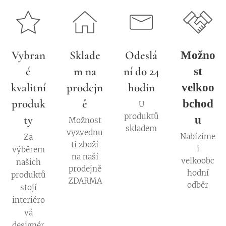
Vybran
Sklade
Odeslá
Možno
é
m na
ní do 24
st
kvalitní
prodejn
hodin
velkoo
produk
ě
bchod
U
produktů
ty
u
Možnost
skladem
vyzvednu
Nabízíme
Za
tí zboží
i
výběrem
na naší
velkoobc
našich
prodejně
hodní
produktů
ZDARMA
odběr
stojí
interiéro
vá
designér