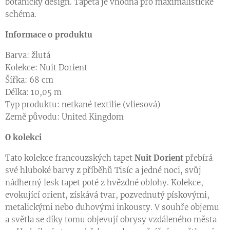
botanický design. Tapeta je vhodná pro maximalistické
schéma.
Informace o produktu
Barva: žlutá
Kolekce: Nuit Dorient
Šířka: 68 cm
Délka: 10,05 m
Typ produktu: netkané textilie (vliesová)
Země původu: United Kingdom
O kolekci
Tato kolekce francouzských tapet
Nuit Dorient
přebírá
své hluboké barvy z příběhů Tisíc a jedné noci, svůj
nádherný lesk tapet poté z hvězdné oblohy. Kolekce,
evokující orient, získává tvar, pozvednutý pískovými,
metalickými nebo duhovými inkousty. V souhře objemu
a světla se díky tomu objevují obrysy vzdáleného města