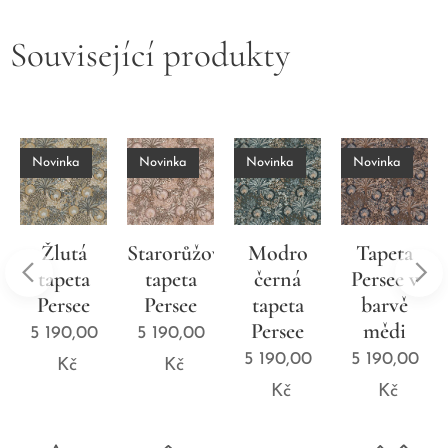
Související produkty
Novinka
Novinka
Novinka
Novinka
Žlutá
Starorůžová
Modro
Tapeta
tapeta
tapeta
černá
Persee v
Persee
Persee
tapeta
barvě
Persee
mědi
5 190,00
5 190,00
5 190,00
5 190,00
Kč
Kč
Kč
Kč