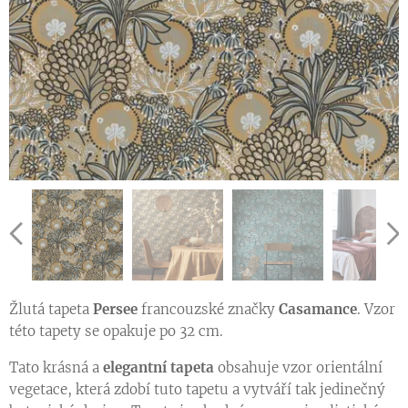
Ukázka vzoru tapety v jiné barevné variantě
Žlutá tapeta
Persee
francouzské značky
Casamance
. Vzor
této tapety se opakuje po 32 cm.
Ukázka vzoru tapety v jiné barevné variantě
Raport tapet Persee
Tato krásná a
elegantní tapeta
obsahuje vzor orientální
vegetace, která zdobí tuto tapetu a vytváří tak jedinečný