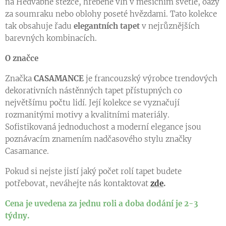
na Hedvábné stezce, hřebene vln v měsíčním světle, oázy
za soumraku nebo oblohy poseté hvězdami. Tato kolekce
tak obsahuje řadu
elegantních tapet
v nejrůznějších
barevných kombinacích.
O značce
Značka
CASAMANCE
je francouzský výrobce trendových
dekorativních nástěnných tapet přístupných co
největšímu počtu lidí. Její kolekce se vyznačují
rozmanitými motivy a kvalitními materiály.
Sofistikovaná jednoduchost a moderní elegance jsou
poznávacím znamením nadčasového stylu značky
Casamance.
Pokud si nejste jistí jaký počet rolí tapet budete
potřebovat, neváhejte nás kontaktovat
zde
.
Cena je uvedena za jednu roli a doba dodání je 2-3
týdny.