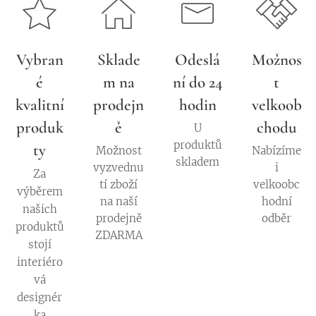
Vybran
Sklade
Odeslá
Možnos
é
m na
ní do 24
t
kvalitní
prodejn
hodin
velkoob
produk
ě
chodu
U
produktů
ty
Možnost
Nabízíme
skladem
vyzvednu
i
Za
tí zboží
velkoobc
výběrem
na naší
hodní
našich
prodejně
odběr
produktů
ZDARMA
stojí
interiéro
vá
designér
ka