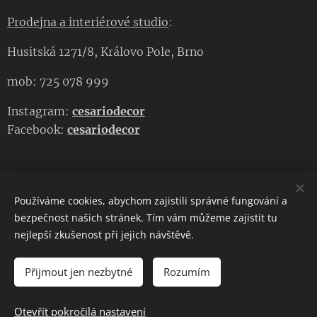
Prodejna a interiérové studio
:
Husitská 1271/8, Královo Pole, Brno
mob: 725 078 999
Instagram:
cesariodecor
Facebook:
cesariodecor
Používáme cookies, abychom zajistili správné fungování a
CESARIO DECOR
bezpečnost našich stránek. Tím vám můžeme zajistit tu
nejlepší zkušenost při jejich návštěvě.
Copyright 2023
CESARIO DECOR
. Všechna práva vyhrazena.
Cookies
Přijmout jen nezbytné
Rozumím
DO KOŠÍKU
Otevřít pokročilá nastavení