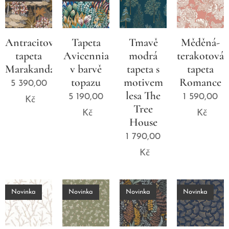
Antracitová
Tapeta
Tmavě
Měděná-
tapeta
Avicennia
modrá
terakotová
Marakanda
v barvě
tapeta s
tapeta
topazu
motivem
Romance
5 390,00
lesa The
5 190,00
1 590,00
Kč
Tree
Kč
Kč
House
1 790,00
Kč
Novinka
Novinka
Novinka
Novinka