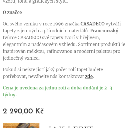
vzorů, tónů a grafických stylů.
O značce
Od svého vzniku v roce 1996 značka
CASADECO
vytváří
tapety z jemných a přírodních materiálů.
Francouzský
tvůrce CASADECO své tapety tvoří v hřejivém,
elegantním a nadčasovém vzhledu. Sortiment produktů je
inspirován měkkou, rafinovanou a moderní paletou pro
jedinečný vzhled.
Pokud si nejste jistí jaký počet rolí tapet budete
potřebovat, neváhejte nás kontaktovat
zde
.
Cena je uvedena za jednu roli a doba dodání je 2-3
týdny.
2 290,00
Kč