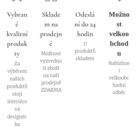
Vybran
Sklade
Odeslá
Možno
é
m na
ní do 24
st
kvalitní
prodejn
hodin
velkoo
produk
ě
bchod
U
produktů
ty
u
Možnost
skladem
vyzvednu
Nabízíme
Za
tí zboží
i
výběrem
na naší
velkoobc
našich
prodejně
hodní
produktů
ZDARMA
odběr
stojí
interiéro
vá
designér
ka