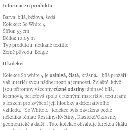
Informace o produktu
Barva: bílá, béžová, šedá
Kolekce: So White 4
Šířka: 53 cm
Délka: 10,05 m
Typ produktu: netkané textilie
Země původu: Belgie
O kolekci
Kolekce So white 4 je
oslnivá, čistá
, krásná.... bílá prozáří
váš interiér svou nádherností a jemností. Zvláště, když
jsou přítomny všechny
různé odstíny
: špinavě bílá,
krémová, perleťová spolu s různými materiály, texturami
a leskem pro zvýšení její hloubky a dekorativního
vzhledu. "So White 4" kolekce byla navržena podle
několika témat: Rostliny/Květiny, Klasické/Okrasné,
geometrické a další... Tato kolekce obsahuje širokou škálu