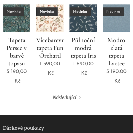
Novinka
Novinka
Novinka
Novinka
Tapeta
Vícebarevná
Půlnoční
Modro
Persee v
tapeta Fun
modrá
zlatá
barvě
Orchard
tapeta Iris
tapeta
topasu
Lactee
1 390,00
1 690,00
5 190,00
5 190,00
Kč
Kč
Kč
Kč
Následující
Dárkové poukazy