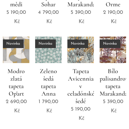
mědi
Sohar
Marakanda
Orme
5 190,00
4 790,00
5 390,00
2 190,00
Kč
Kč
Kč
Kč
Novinka
Novinka
Novinka
Novinka
Modro
Zeleno
Tapeta
Bílo
zlatá
šedá
Avicennia
palisandrov
tapeta
tapeta
v
tapeta
Op'art
Anna
celadónské
Marakanda
šedé
2 690,00
1 790,00
5 390,00
5 190,00
Kč
Kč
Kč
Kč