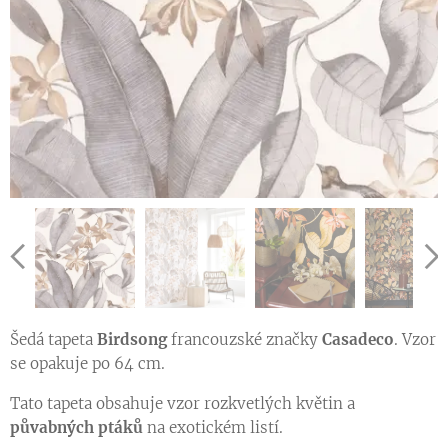
Vzorník francouzských tapet se vzorem kolekce SO WHITE 4
Ukázka vzoru tapety v jiné barevné variantě
Ukázka vzoru tapety v jiné barevné variantě
Šedá tapeta
Birdsong
francouzské značky
Casadeco
. Vzor
se opakuje po 64 cm.
Tato tapeta obsahuje vzor rozkvetlých květin a
půvabných ptáků
na exotickém listí.