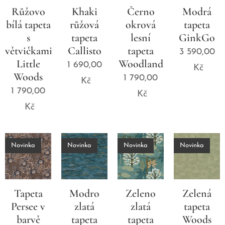
Růžovo
Khaki
Černo
Modrá
bílá tapeta
růžová
okrová
tapeta
s
tapeta
lesní
GinkGo
větvičkami
Callisto
tapeta
3 590,00
Little
Woodland
1 690,00
Kč
Woods
1 790,00
Kč
1 790,00
Kč
Kč
Novinka
Novinka
Novinka
Novinka
Tapeta
Modro
Zeleno
Zelená
Persee v
zlatá
zlatá
tapeta
barvě
tapeta
tapeta
Woods