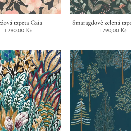
žová tapeta Gaia
Smaragdově zelená tap
1 790,00
Kč
1 790,00
Kč