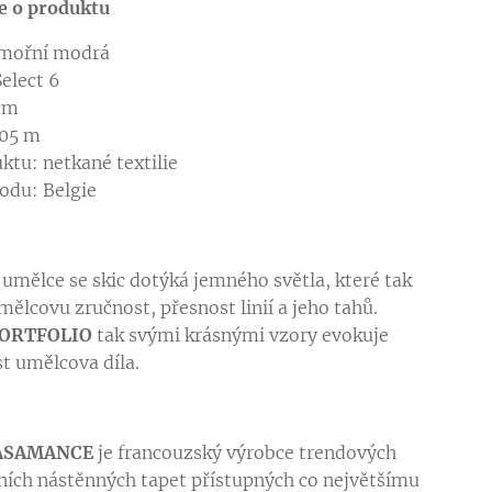
e o produktu
ámořní modrá
Select 6
 cm
,05 m
ktu: netkané textilie
odu: Belgie
u umělce se skic dotýká jemného světla, které tak
mělcovu zručnost, přesnost linií a jeho tahů.
ORTFOLIO
tak svými krásnými vzory evokuje
t umělcova díla.
ASAMANCE
je francouzský výrobce trendových
ních nástěnných tapet přístupných co největšímu