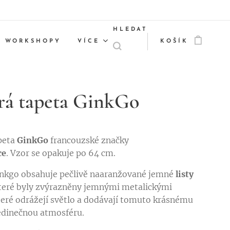
HLEDAT
WORKSHOPY
VÍCE
KOŠÍK
á tapeta GinkGo
peta
GinkGo
francouzské značky
ce
. Vzor se opakuje po 64 cm.
nkgo obsahuje pečlivě naaranžované jemné
listy
které byly zvýrazněny jemnými metalickými
které odrážejí světlo a dodávají tomuto krásnému
edinečnou atmosféru.