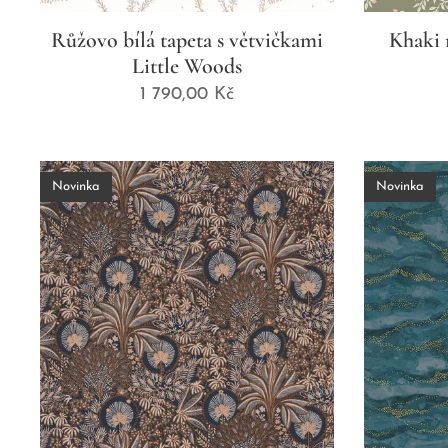
Růžovo bílá tapeta s větvičkami
Khaki 
Little Woods
1 790,00
Kč
Novinka
Novinka