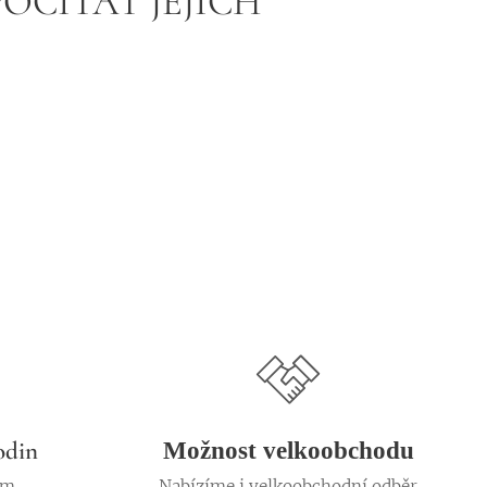
POČÍTAT JEJICH
odin
Možnost velkoobchodu
em
Nabízíme i velkoobchodní odběr