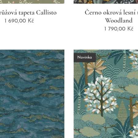
růžová tapeta Callisto
Černo okrová lesní 
Woodland
1 690,00
Kč
1 790,00
Kč
Novinka