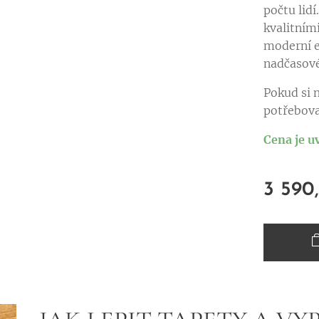
počtu lidí
kvalitním
moderní 
nadčasov
Pokud si n
potřebova
Cena je u
3 590