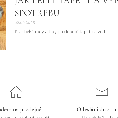
JAK LEPIT TAPETY A VY
SPOTŘEBU
02.06.2025
Praktické rady a tipy pro lepení tapet na zeď .
adem na prodejně
Odeslání do 24 h
vyzvednutí zboží na naší
U produktů sklad