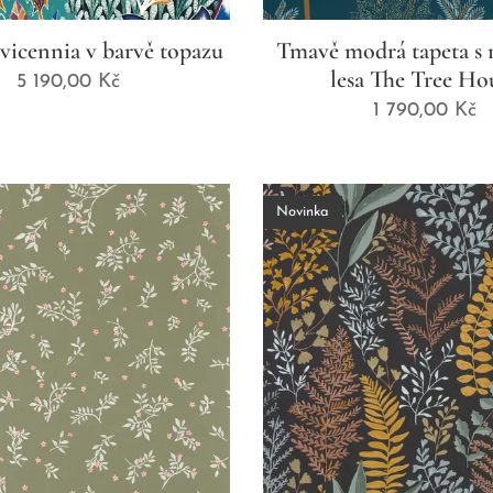
vicennia v barvě topazu
Tmavě modrá tapeta s
lesa The Tree Ho
5 190,00
Kč
1 790,00
Kč
Novinka