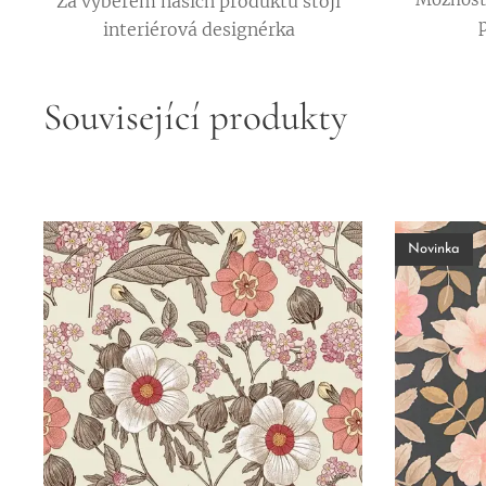
Za výběrem našich produktů stojí
interiérová designérka
Související produkty
Novinka