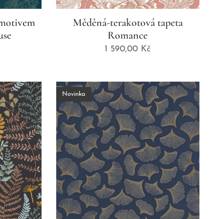
 motivem
Měděná-terakotová tapeta
use
Romance
1 590,00
Kč
Novinka