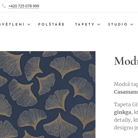
+420 725 078 999
SVĚTLENÍ
POLŠTÁŘE
TAPETY
STUDIO
Modr
Modrá ta
Casaman
Tapeta Gi
ginkga
, 
detaily, 
designu j