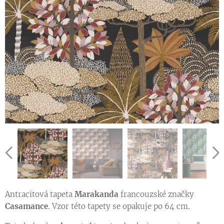
Ukázka vzoru tapety v jiné barevné variantě
Ukázka vzoru tapety v jiné barevné variantě
Antracitová tapeta
Marakanda
francouzské značky
Casamance
. Vzor této tapety se opakuje po 64 cm.