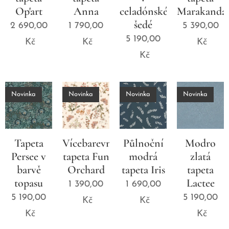
Op'art
Anna
celadónské
Marakanda
šedé
2 690,00
1 790,00
5 390,00
5 190,00
Kč
Kč
Kč
Kč
Novinka
Novinka
Novinka
Novinka
Tapeta
Vícebarevná
Půlnoční
Modro
Persee v
tapeta Fun
modrá
zlatá
barvě
Orchard
tapeta Iris
tapeta
topasu
Lactee
1 390,00
1 690,00
5 190,00
5 190,00
Kč
Kč
Kč
Kč