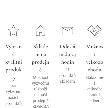
Vybran
Sklade
Odeslá
Možnos
é
m na
ní do 24
t
kvalitní
prodejn
hodin
velkoob
produk
ě
chodu
U
produktů
ty
Možnost
Nabízíme
skladem
vyzvednu
i
Za
tí zboží
velkoobc
výběrem
na naší
hodní
našich
prodejně
odběr
produktů
ZDARMA