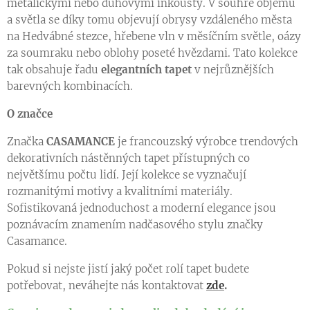
metalickými nebo duhovými inkousty. V souhře objemu
a světla se díky tomu objevují obrysy vzdáleného města
na Hedvábné stezce, hřebene vln v měsíčním světle, oázy
za soumraku nebo oblohy poseté hvězdami. Tato kolekce
tak obsahuje řadu
elegantních tapet
v nejrůznějších
barevných kombinacích.
O značce
Značka
CASAMANCE
je francouzský výrobce trendových
dekorativních nástěnných tapet přístupných co
největšímu počtu lidí. Její kolekce se vyznačují
rozmanitými motivy a kvalitními materiály.
Sofistikovaná jednoduchost a moderní elegance jsou
poznávacím znamením nadčasového stylu značky
Casamance.
Pokud si nejste jistí jaký počet rolí tapet budete
potřebovat, neváhejte nás kontaktovat
zde
.