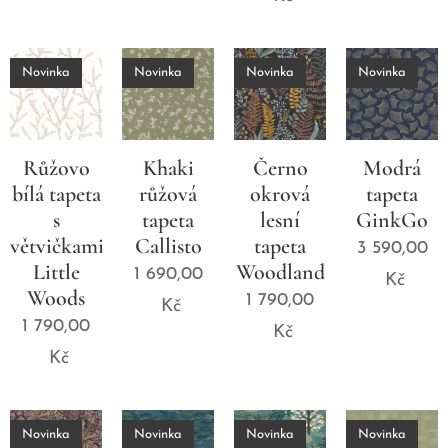
Novinka
Novinka
Novinka
Novinka
Růžovo
Khaki
Černo
Modrá
bílá tapeta
růžová
okrová
tapeta
s
tapeta
lesní
GinkGo
větvičkami
Callisto
tapeta
3 590,00
Little
Woodland
1 690,00
Kč
Woods
1 790,00
Kč
1 790,00
Kč
Kč
Novinka
Novinka
Novinka
Novinka