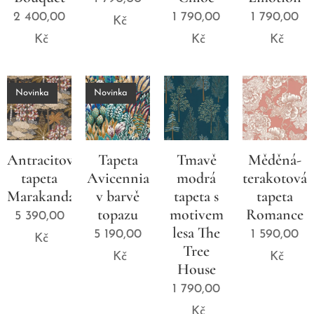
2 400,00
1 790,00
1 790,00
Kč
Kč
Kč
Kč
Novinka
Novinka
Antracitová
Tapeta
Tmavě
Měděná-
tapeta
Avicennia
modrá
terakotová
Marakanda
v barvě
tapeta s
tapeta
topazu
motivem
Romance
5 390,00
lesa The
5 190,00
1 590,00
Kč
Tree
Kč
Kč
House
1 790,00
Kč