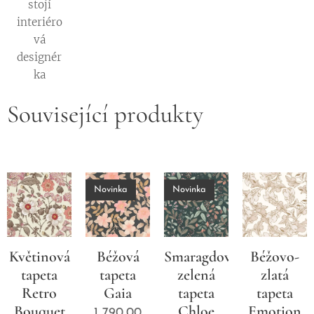
stojí
interiéro
vá
designér
ka
Související produkty
Novinka
Novinka
Květinová
Béžová
Smaragdově
Béžovo-
tapeta
tapeta
zelená
zlatá
Retro
Gaia
tapeta
tapeta
Bouquet
Chloe
Emotion
1 790,00