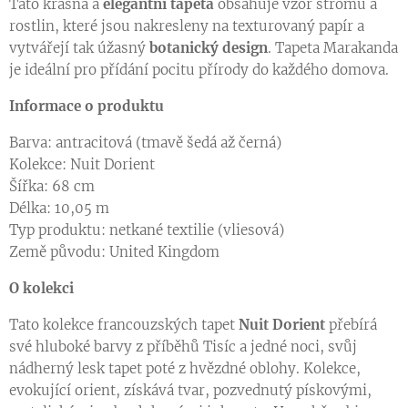
Raport
Tato krásná a
elegantní tapeta
obsahuje vzor stromů a
rostlin, které jsou nakresleny na texturovaný papír a
vytvářejí tak úžasný
botanický design
. Tapeta Marakanda
je ideální pro přídání pocitu přírody do každého domova.
Informace o produktu
Barva: antracitová (tmavě šedá až černá)
Kolekce: Nuit Dorient
Šířka: 68 cm
Délka: 10,05 m
Typ produktu: netkané textilie (vliesová)
Země původu: United Kingdom
O kolekci
Tato kolekce francouzských tapet
Nuit Dorient
přebírá
své hluboké barvy z příběhů Tisíc a jedné noci, svůj
nádherný lesk tapet poté z hvězdné oblohy. Kolekce,
evokující orient, získává tvar, pozvednutý pískovými,