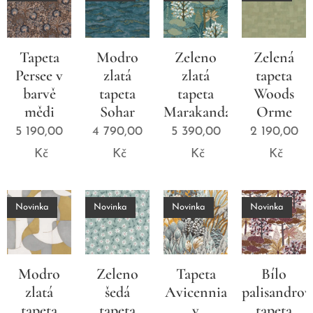
Tapeta
Modro
Zeleno
Zelená
Persee v
zlatá
zlatá
tapeta
barvě
tapeta
tapeta
Woods
mědi
Sohar
Marakanda
Orme
5 190,00
4 790,00
5 390,00
2 190,00
Kč
Kč
Kč
Kč
Novinka
Novinka
Novinka
Novinka
Modro
Zeleno
Tapeta
Bílo
zlatá
šedá
Avicennia
palisandrov
tapeta
tapeta
v
tapeta