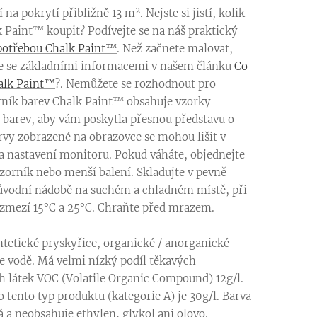
čí na pokrytí přibližně 13 m². Nejste si jistí, kolik
 Paint™ koupit? Podívejte se na náš praktický
potřebou Chalk Paint™
. Než začnete malovat,
e se základními informacemi v našem článku
Co
halk Paint™
?. Nemůžete se rozhodnout pro
rník barev Chalk Paint™ obsahuje vzorky
 barev, aby vám poskytla přesnou představu o
rvy zobrazené na obrazovce se mohou lišit v
na nastavení monitoru. Pokud váháte, objednejte
vzorník nebo menší balení.
S
kladujte v pevně
ůvodní nádobě na suchém a chladném místě, při
 rozmezí 15°C a 25°C. Chraňte před mrazem.
tetické pryskyřice, organické / anorganické
e vodě. Má velmi nízký podíl těkavých
h látek VOC (Volatile Organic Compound) 12g/l.
o tento typ produktu (kategorie A) je 30g/l. Barva
á a neobsahuje ethylen, glykol ani olovo.