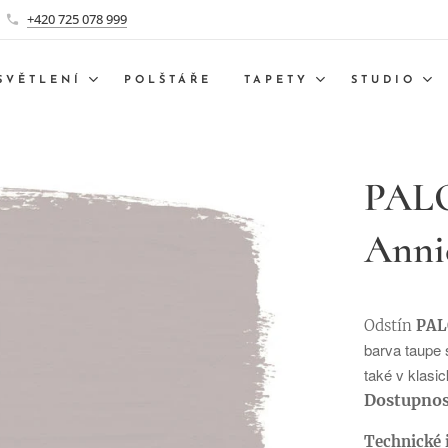
+420 725 078 999
SVĚTLENÍ
POLŠTÁŘE
TAPETY
STUDIO
PALO
Annie
Odstín
PA
barva
taupe 
také v klasic
Dostupnos
Technické 