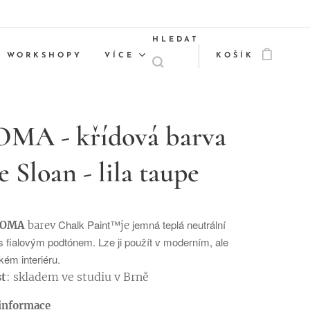
HLEDAT
WORKSHOPY
VÍCE
KOŠÍK
MA - křídová barva
 Sloan - lila taupe
Chalk Paint™
jemná teplá neutrální
LOMA
barev
je
s fialovým podtónem
. Lze ji použít v moderním, ale
kém interiéru.
t
: skladem ve studiu v Brně
informace