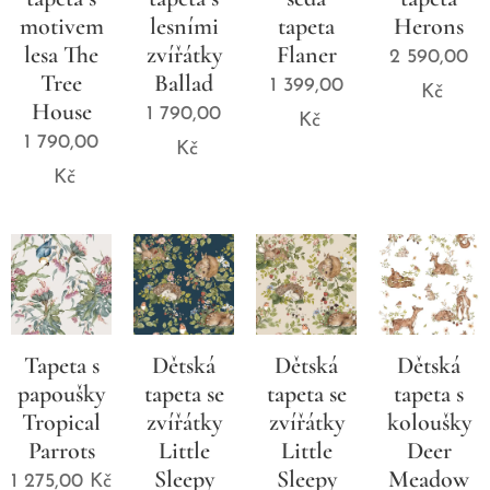
motivem
lesními
tapeta
Herons
lesa The
zvířátky
Flaner
2 590,00
Tree
Ballad
1 399,00
Kč
House
1 790,00
Kč
1 790,00
Kč
Kč
Tapeta s
Dětská
Dětská
Dětská
papoušky
tapeta se
tapeta se
tapeta s
Tropical
zvířátky
zvířátky
koloušky
Parrots
Little
Little
Deer
Sleepy
Sleepy
Meadow
1 275,00
Kč