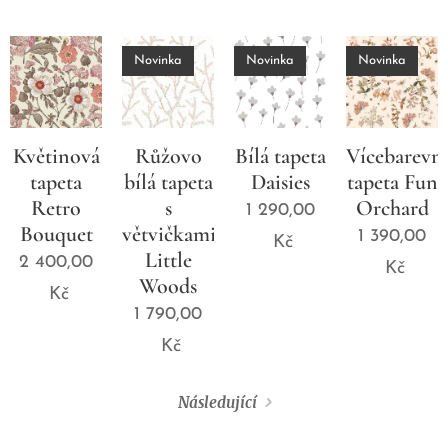
Novinka
Novinka
Novinka
Květinová
Růžovo
Bílá tapeta
Vícebarevn
tapeta
bílá tapeta
Daisies
tapeta Fun
Retro
s
Orchard
1 290,00
Bouquet
větvičkami
1 390,00
Kč
Little
2 400,00
Kč
Woods
Kč
1 790,00
Kč
Následující