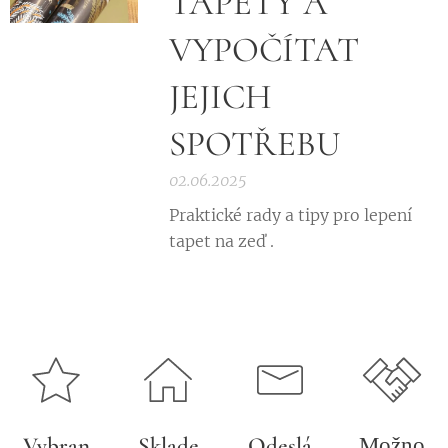
TAPETY A
VYPOČÍTAT
JEJICH
SPOTŘEBU
02.06.2025
Praktické rady a tipy pro lepení
tapet na zeď .
Vybran
Sklade
Odeslá
Možno