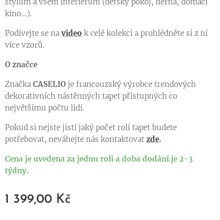
stylům a všem interiérům (dětský pokoj, herna, domácí
kino...).
Podívejte se na
video
k celé kolekci a prohlédněte si z ní
více vzorů.
O značce
Značka
CASELIO
je francouzský výrobce trendových
dekorativních nástěnných tapet přístupných co
největšímu počtu lidí.
Pokud si nejste jistí jaký počet rolí tapet budete
potřebovat, neváhejte nás kontaktovat
zde
.
Cena je uvedena za jednu roli a doba dodání je 2-3
týdny.
1 399,00
Kč