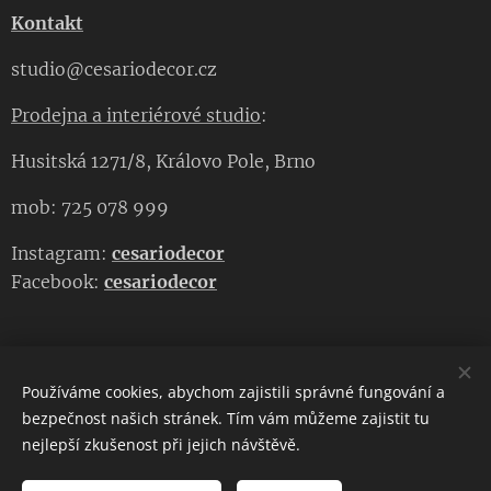
Kontakt
studio@cesariodecor.cz
Prodejna a interiérové studio
:
Husitská 1271/8, Královo Pole, Brno
mob: 725 078 999
Instagram:
cesariodecor
Facebook:
cesariodecor
Používáme cookies, abychom zajistili správné fungování a
CESARIO DECOR
bezpečnost našich stránek. Tím vám můžeme zajistit tu
nejlepší zkušenost při jejich návštěvě.
Copyright 2023
CESARIO DECOR
. Všechna práva vyhrazena.
Cookies