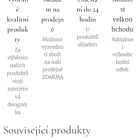
é
m na
ní do 24
st
kvalitní
prodejn
hodin
velkoo
produk
ě
bchodu
U
produktů
ty
Možnost
Nabízíme
skladem
vyzvednu
i
Za
tí zboží
velkoobc
výběrem
na naší
hodní
našich
prodejně
odběr
produktů
ZDARMA
stojí
interiéro
vá
designér
ka
Související produkty