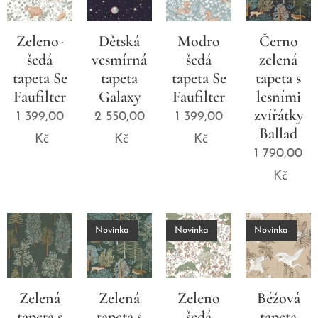
Zeleno-
Dětská
Modro
Černo
šedá
vesmírná
šedá
zelená
tapeta Se
tapeta
tapeta Se
tapeta s
Faufilter
Galaxy
Faufilter
lesními
zvířátky
1 399,00
2 550,00
1 399,00
Ballad
Kč
Kč
Kč
1 790,00
Kč
Novinka
Novinka
Novinka
Zelená
Zelená
Zeleno
Béžová
tapeta s
tapeta s
šedá
tapeta