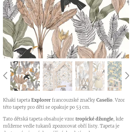
Khaki tapeta
Explorer
francouzské značky
Caselio
. Vzor
této tapety pro děti se opakuje po 53 cm.
Ukázka vzoru tapety v jiné barevné variantě
Ukázka vzoru tapety v jiné barevné variantě
Tato dětská tapeta obsahuje vzor
tropické džungle
, kde
můžeme vedle tukanů zpozorovat obří listy. Tapeta je