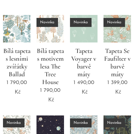
Novinka
Novinka
Novinka
Bílá tapeta
Bílá tapeta
Tapeta
Tapeta Se
s lesními
s motivem
Voyager v
Faufilter v
zvířátky
lesa The
barvě
barvě
Ballad
Tree
máty
máty
House
1 790,00
1 490,00
1 399,00
1 790,00
Kč
Kč
Kč
Kč
Novinka
Novinka
Novinka