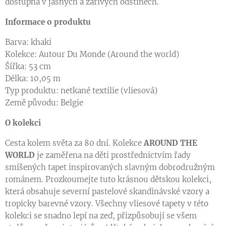
dostupná v jasných a zářivých odstínech.
Informace o produktu
Barva: khaki
Kolekce: Autour Du Monde (Around the world)
Šířka: 53 cm
Délka: 10,05 m
Typ produktu: netkané textilie (vliesová)
Země původu: Belgie
O kolekci
Cesta kolem světa za 80 dní. Kolekce
AROUND THE
WORLD
je zaměřena na děti prostřednictvím řady
smíšených tapet inspirovaných slavným dobrodružným
románem. Prozkoumejte tuto krásnou dětskou kolekci,
která obsahuje severní pastelové skandinávské vzory a
tropicky barevné vzory. Všechny vliesové tapety v této
kolekci se snadno lepí na zeď, přizpůsobují se všem