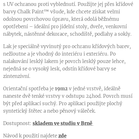
s UV ochranou proti vyblednutí. Použijte jej přes křídové
barvy
Chalk Paint™
všude, kde chcete získat velmi
odolnou povrchovou úpravu, která odolá běžnému
opotřebení – ideální pro jídelní stoly, dveře, venkovní
nábytek, nástěnné dekorace, schodiště, podlahy a sokly.
Lak je speciálně vyvinutý pro ochranu křídových barev,
nežloutne a je vhodný do interiéru i exteriéru.
Po
nalakování lesklý lakem je povrch lesklý pouze lehce,
nejedná se o vysoký lesk, odstín křídové barvy se
zintenzivní.
Orientační spotřeba je
19m2
v jedné vrstvě, ideálně
naneste dvě tenké vrstvy v odstupu 24hod. Povrch musí
být před aplikací suchý. Pro aplikaci použijte plochý
syntetický štětec a nebo pěnový váleček.
Dostupnost:
skladem ve studiu v Brně
Návod k použití najdete
zde