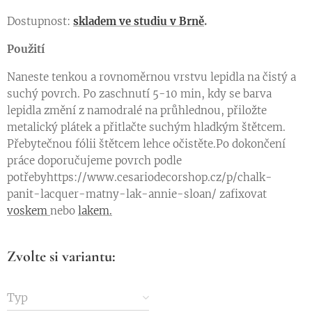
Dostupnost:
skladem ve studiu v Brně
.
Použití
Naneste tenkou a rovnoměrnou vrstvu lepidla na čistý a
suchý povrch. Po zaschnutí 5-10 min, kdy se barva
lepidla změní z namodralé na průhlednou, přiložte
metalický plátek a přitlačte suchým hladkým štětcem.
Přebytečnou fólii štětcem lehce očistěte.Po dokončení
práce doporučujeme povrch podle
potřebyhttps://www.cesariodecorshop.cz/p/chalk-
panit-lacquer-matny-lak-annie-sloan/ zafixovat
voskem
nebo
lakem.
Zvolte si variantu:
Typ