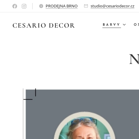
PRODEJNA BRNO
studio@cesariodecor.cz
CESARIO
DECOR
BARVY
O
N