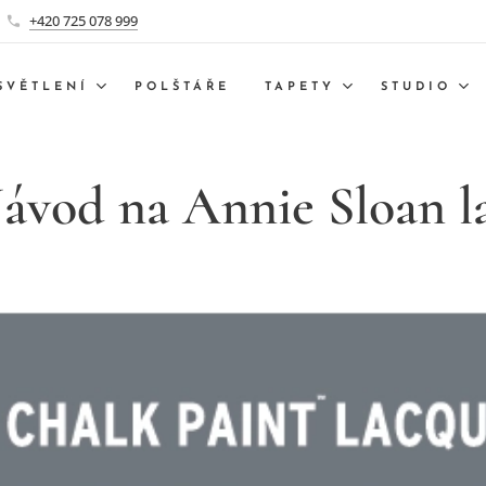
+420 725 078 999
SVĚTLENÍ
POLŠTÁŘE
TAPETY
STUDIO
ávod na Annie Sloan l