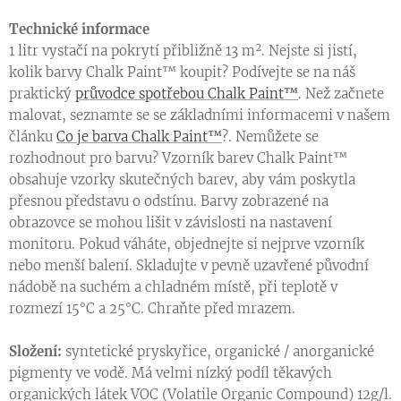
Technické informace
1 litr vystačí na pokrytí přibližně 13 m². Nejste si jistí,
kolik barvy Chalk Paint™ koupit? Podívejte se na náš
praktický
průvodce spotřebou Chalk Paint™
. Než začnete
malovat, seznamte se se základními informacemi v našem
článku
Co je barva Chalk Paint™
?. Nemůžete se
rozhodnout pro barvu? Vzorník barev Chalk Paint™
obsahuje vzorky skutečných barev, aby vám poskytla
přesnou představu o odstínu. Barvy zobrazené na
obrazovce se mohou lišit v závislosti na nastavení
monitoru. Pokud váháte, objednejte si nejprve vzorník
nebo menší balení.
S
kladujte v pevně uzavřené původní
nádobě na suchém a chladném místě, při teplotě v
rozmezí 15°C a 25°C. Chraňte před mrazem.
S
ložení:
syntetické pryskyřice, organické / anorganické
pigmenty ve vodě. Má velmi nízký podíl těkavých
organických látek VOC (Volatile Organic Compound) 12g/l.