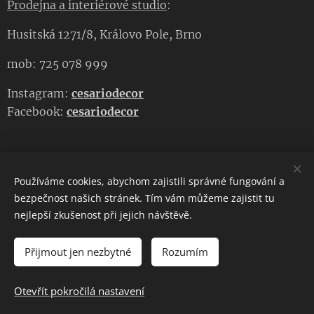
Prodejna a interiérové studio
:
Husitská 1271/8, Královo Pole, Brno
mob: 725 078 999
Instagram:
cesariodecor
Facebook:
cesariodecor
Používáme cookies, abychom zajistili správné fungování a
CESARIO DECOR
bezpečnost našich stránek. Tím vám můžeme zajistit tu
nejlepší zkušenost při jejich návštěvě.
Copyright 2023
CESARIO DECOR
. Všechna práva vyhrazena.
Cookies
Přijmout jen nezbytné
Rozumím
DO KOŠÍKU
Otevřít pokročilá nastavení