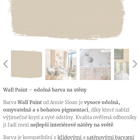
Wall Paint – odolná barva na stěny
Barva
Wall Paint
od Annie Sloan je
vysoce odolná,
omyvatelná a s bohatou pigmentací
, díky které nabízí
výjimečné krytí a syté odstíny. Kvalita ověřená odborníky
ji řadí mezi
nejlepší interiérové nátěry na světě
.
Barva je kompatibilní s
křídovými
a
saténovými barvami