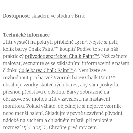
Dostupnost
: skladem ve studiu v Brně
Technické informace
1 litr vystačí na pokrytí přibližně 13 m². Nejste si jistí,
kolik barvy Chalk Paint™ koupit? Podívejte se na náš
praktický
průvodce spotřebou Chalk Paint™
. Než začnete
malovat, seznamte se se základními informacemi v našem
článku
Co je barva Chalk Paint™
?. Nemůžete se
rozhodnout pro barvu? Vzorník barev Chalk Paint™
obsahuje vzorky skutečných barev, aby vám poskytla
přesnou představu o odstínu. Barvy zobrazené na
obrazovce se mohou lišit v závislosti na nastavení
monitoru. Pokud váháte, objednejte si nejprve vzorník
nebo menší balení.
S
kladujte v pevně uzavřené původní
nádobě na suchém a chladném místě, při teplotě v
rozmezí 15°C a 25°C. Chraňte před mrazem.