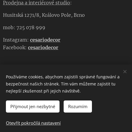
Prodejna a interiérové studio
:
Husitská 1271/8, Královo Pole, Brno
mob: 725 078 999
Instagram:
cesariodecor
Facebook:
cesariodecor
Používáme cookies, abychom zajistili správné fungování a
CESARIO DECOR
bezpečnost našich stránek. Tím vám můžeme zajistit tu
nejlepší zkušenost při jejich návštěvě.
Copyright 2023
CESARIO DECOR
. Všechna práva vyhrazena.
Cookies
Přijmout jen nezbytné
Rozumím
DO KOŠÍKU
Otevřít pokročilá nastavení