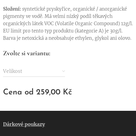
S
ložení:
syntetické pryskyřice, organické / anorganické
pigmenty ve vodě. Má velmi nízký podíl těkavých
organických látek VOC (Volatile Organic Compound) 12g/l.
EU limit pro tento typ produktu (kategorie A) je 30g/l.
Barva je netoxická a neobsahuje ethylen, glykol ani olovo.
Zvolte si variantu:
Velikost
Cena od
259,00
Kč
Dárkové poukazy