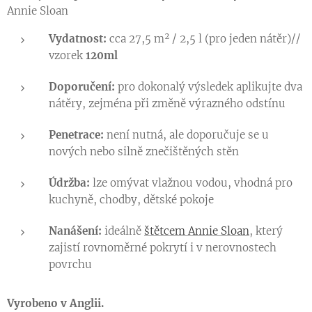
Annie Sloan
Vydatnost:
cca 27,5 m² / 2,5 l (pro jeden nátěr)/
/
vzorek
120ml
Doporučení:
pro dokonalý výsledek aplikujte dva
nátěry, zejména při změně výrazného odstínu
Penetrace:
není nutná, ale doporučuje se u
nových nebo silně znečištěných stěn
Údržba:
lze omývat vlažnou vodou, vhodná pro
kuchyně, chodby, dětské pokoje
Nanášení:
ideálně
štětcem Annie Sloan
, který
zajistí rovnoměrné pokrytí i v nerovnostech
povrchu
Vyrobeno v Anglii.