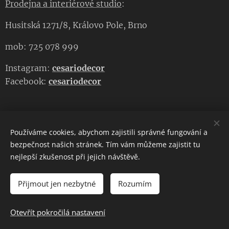
Prodejna a interiérové studio
:
Husitská 1271/8, Královo Pole, Brno
mob: 725 078 999
Instagram:
cesariodecor
Facebook:
cesariodecor
Používáme cookies, abychom zajistili správné fungování a
CESARIO DECOR
bezpečnost našich stránek. Tím vám můžeme zajistit tu
nejlepší zkušenost při jejich návštěvě.
Copyright 2023
CESARIO DECOR
. Všechna práva vyhrazena.
Cookies
Přijmout jen nezbytné
Rozumím
DO KOŠÍKU
Otevřít pokročilá nastavení