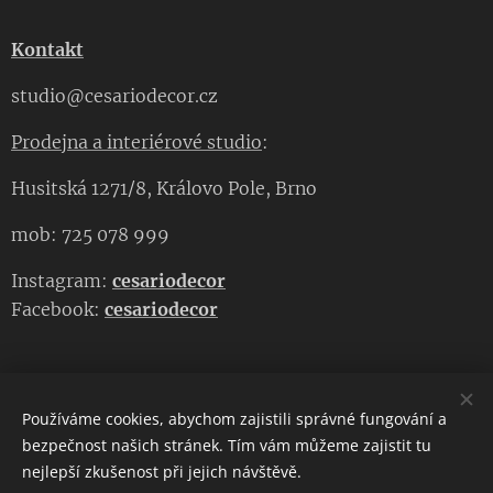
Kontakt
studio@cesariodecor.cz
Prodejna a interiérové studio
:
Husitská 1271/8, Královo Pole, Brno
mob: 725 078 999
Instagram:
cesariodecor
Facebook:
cesariodecor
Používáme cookies, abychom zajistili správné fungování a
CESARIO DECOR
bezpečnost našich stránek. Tím vám můžeme zajistit tu
nejlepší zkušenost při jejich návštěvě.
Copyright 2023
CESARIO DECOR
. Všechna práva vyhrazena.