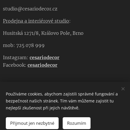
studio@cesariodecor.cz
Prodejna a interiérové studio
:
Husitská 1271/8, Královo Pole, Brno
mob: 725 078 999
Instagram:
cesariodecor
Facebook:
cesariodecor
Používáme cookies, abychom zajistili správné fungování a
CESARIO DECOR
bezpečnost našich stránek. Tím vám můžeme zajistit tu
nejlepší zkušenost při jejich návštěvě.
Copyright 2023
CESARIO DECOR
. Všechna práva vyhrazena.
Cookies
Přijmout jen nezbytné
Rozumím