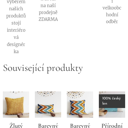
i
výběrem
na naší
velkoobc
našich
prodejně
hodní
produktů
ZDARMA
odběr
stojí
interiéro
vá
designér
ka
Související produkty
100% český
len
Žlutý
Barevný
Barevný
Přírodní