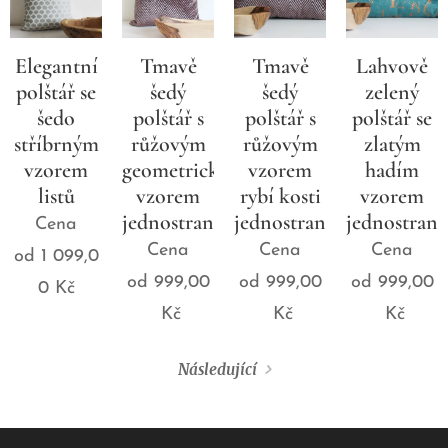
Elegantní
Tmavě
Tmavě
Lahvově
polštář se
šedý
šedý
zelený
šedo
polštář s
polštář s
polštář se
stříbrným
růžovým
růžovým
zlatým
vzorem
geometrickým
vzorem
hadím
listů
vzorem
rybí kosti
vzorem
jednostranný
jednostranný
jednostran
Cena
Cena
Cena
Cena
od
1 099,0
od
999,00
od
999,00
od
999,00
0
Kč
Kč
Kč
Kč
Následující