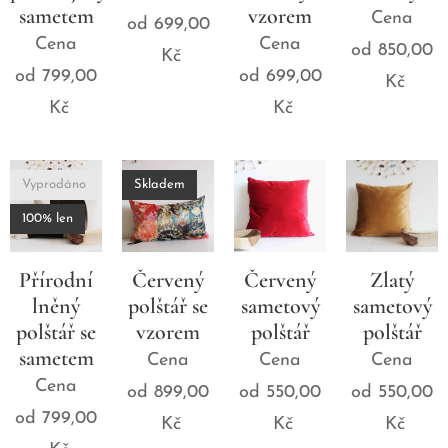
sametem
vzorem
Cena
od
699,00
Cena
Cena
od
850,00
Kč
od
799,00
od
699,00
Kč
Kč
Kč
Vyprodáno
Skladem
100% len
Přírodní
Červený
Červený
Zlatý
lněný
polštář se
sametový
sametový
polštář se
vzorem
polštář
polštář
sametem
Cena
Cena
Cena
Cena
od
899,00
od
550,00
od
550,00
od
799,00
Kč
Kč
Kč