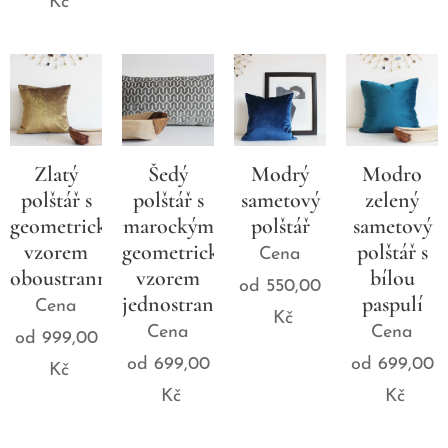
Kč
Zlatý
Šedý
Modrý
Modro
polštář s
polštář s
sametový
zelený
geometrickým
marockým
polštář
sametový
vzorem
geometrickým
polštář s
Cena
oboustranný
vzorem
bílou
od
550,00
jednostranný
paspulí
Cena
Kč
Cena
Cena
od
999,00
od
699,00
od
699,00
Kč
Kč
Kč