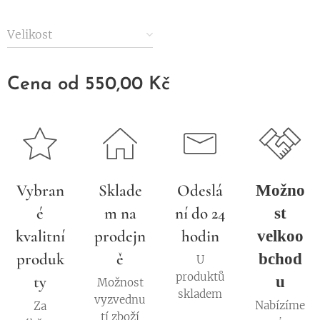
Velikost
Cena od
550,00
Kč
Vybran
Sklade
Odeslá
Možno
é
m na
ní do 24
st
kvalitní
prodejn
hodin
velkoo
produk
ě
bchod
U
produktů
ty
u
Možnost
skladem
vyzvednu
Nabízíme
Za
tí zboží