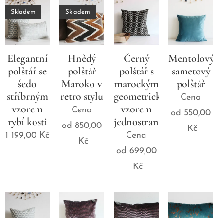
Skladem
Skladem
Elegantní
Hnědý
Černý
Mentolový
polštář se
polštář
polštář s
sametový
šedo
Maroko v
marockým
polštář
stříbrným
retro stylu
geometrickým
Cena
vzorem
vzorem
Cena
od
550,00
rybí kosti
jednostranný
od
850,00
Kč
1 199,00
Kč
Cena
Kč
od
699,00
Kč