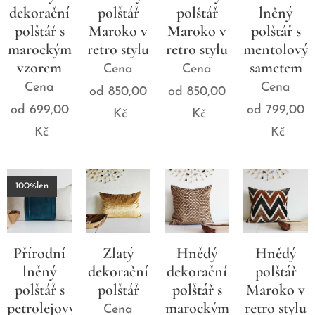
dekorační
polštář
polštář
lněný
polštář s
Maroko v
Maroko v
polštář s
marockým
retro stylu
retro stylu
mentolový
vzorem
sametem
Cena
Cena
Cena
Cena
od
850,00
od
850,00
od
699,00
od
799,00
Kč
Kč
Kč
Kč
100%len
Přírodní
Zlatý
Hnědý
Hnědý
lněný
dekorační
dekorační
polštář
polštář s
polštář
polštář s
Maroko v
petrolejovým
marockým
retro stylu
Cena