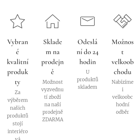
Vybran
Sklade
Odeslá
Možnos
é
m na
ní do 24
t
kvalitní
prodejn
hodin
velkoob
produk
ě
chodu
U
produktů
ty
Možnost
Nabízíme
skladem
vyzvednu
i
Za
tí zboží
velkoobc
výběrem
na naší
hodní
našich
prodejně
odběr
produktů
ZDARMA
stojí
interiéro
vá