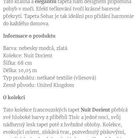
Raport tapety Sohar
Tato krásná a
elegantní
tapeta nám
designem připomíná
pohyb v moři. Efekt tečkování tvoří krásné barevné
překrytí. Tapeta Sohar je tak ideální pro přidání harmonie
do každého domova.
Informace o produktu
Barva: nebesky modrá, zlatá
Kolekce: Nuit Dorient
Šířka: 68 cm
Délka: 10,05 m
Typ produktu: netkané textilie (vliesová)
Země původu: United Kingdom
O kolekci
Tato kolekce francouzských tapet
Nuit Dorient
přebírá
své hluboké barvy z příběhů Tisíc a jedné noci, svůj
nádherný lesk tapet poté z hvězdné oblohy. Kolekce,
evokující orient, získává tvar, pozvednutý pískovými,