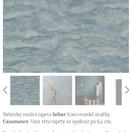
Ukázka vzoru tapety v jiné barevné variantě
Nebesky modrá tapeta
Sohar
francouzské značky
Casamance
. Vzor této tapety se opakuje po 64 cm.