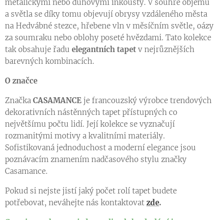
metalickými nebo duhovými inkousty. V souhře objemu
a světla se díky tomu objevují obrysy vzdáleného města
na Hedvábné stezce, hřebene vln v měsíčním světle, oázy
za soumraku nebo oblohy poseté hvězdami. Tato kolekce
tak obsahuje řadu
elegantních tapet
v nejrůznějších
barevných kombinacích.
O značce
Značka
CASAMANCE
je francouzský výrobce trendových
dekorativních nástěnných tapet přístupných co
největšímu počtu lidí. Její kolekce se vyznačují
rozmanitými motivy a kvalitními materiály.
Sofistikovaná jednoduchost a moderní elegance jsou
poznávacím znamením nadčasového stylu značky
Casamance.
Pokud si nejste jistí jaký počet rolí tapet budete
potřebovat, neváhejte nás kontaktovat
zde
.