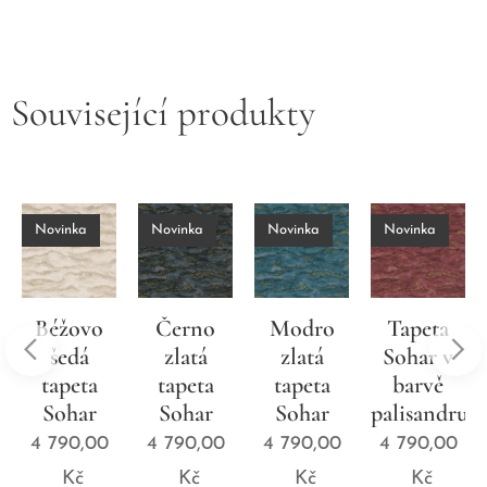
Související produkty
Novinka
Novinka
Novinka
Novinka
Béžovo
Černo
Modro
Tapeta
šedá
zlatá
zlatá
Sohar v
tapeta
tapeta
tapeta
barvě
Sohar
Sohar
Sohar
palisandru
4 790,00
4 790,00
4 790,00
4 790,00
Kč
Kč
Kč
Kč