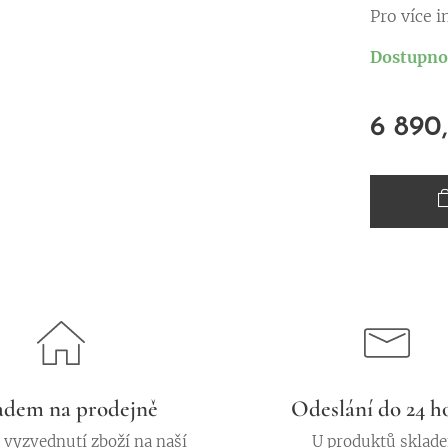
Pro více 
Dostupnos
6 890
adem na prodejně
Odeslání do 24 h
vyzvednutí zboží na naší
U produktů sklad