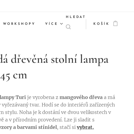
HLEDAT
WORKSHOPY
VÍCE
KOŠÍK
á dřevěná stolní lampa
 45 cm
 lampy Turi
je vyrobena z
mangového dřeva
a má
 vyřezávaný tvar. Hodí se do interiérů zařízených
m stylu. Noha je k dostání ve dvou velikostech v
ě a v přírodním provedení. Lze ji sladit s
zory a barvami stínidel
, stačí si
vybrat.