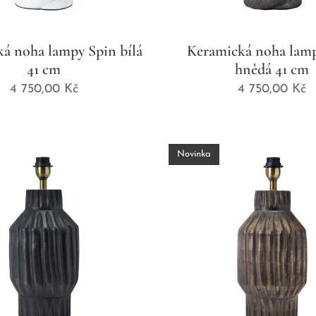
á noha lampy Spin bílá
Keramická noha lam
41 cm
hnědá 41 cm
4 750,00
Kč
4 750,00
Kč
Novinka