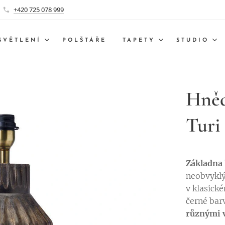
+420 725 078 999
SVĚTLENÍ
POLŠTÁŘE
TAPETY
STUDIO
Hněd
Turi
Základna
neobvyklý
v klasické
černé barv
různými v