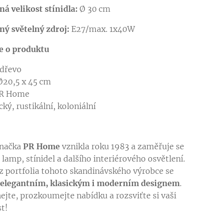
á velikost stínidla:
Ø 30 cm
ý světelný zdroj:
E27/max. 1x40W
e o produktu
 dřevo
Ø20,5 x 45 cm
PR Home
ický, rustikální, koloniální
značka
PR Home
vznikla roku 1983 a zaměřuje se
lamp, stínidel a dalšího interiérového osvětlení.
z portfolia tohoto skandinávského výrobce se
í
elegantním, klasickým i moderním designem
.
ejte, prozkoumejte nabídku a rozsviťte si vaši
t!