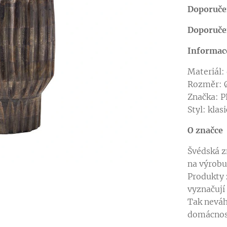
Doporučen
Doporučen
Informac
Materiál:
Rozměr: 
Značka: 
Styl: klas
O značce
Švédská 
na výrobu 
Produkty 
vyznačuj
Tak neváh
domácnos