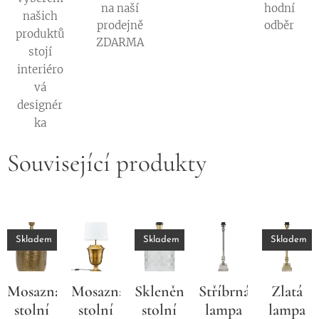
na naší
hodní
našich
prodejně
odběr
produktů
ZDARMA
stojí
interiéro
vá
designér
ka
Související produkty
Skladem
Skladem
Skladem
Mosazná
Mosazná
Skleněná
Stříbrná
Zlatá
stolní
stolní
stolní
lampa
lampa