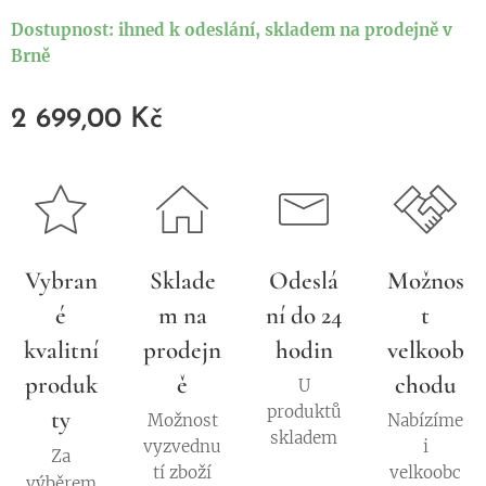
Dostupnost:
ihned k odeslání, skladem na prodejně v
Brně
2 699,00
Kč
Vybran
Sklade
Odeslá
Možnos
é
m na
ní do 24
t
kvalitní
prodejn
hodin
velkoob
produk
ě
chodu
U
produktů
ty
Možnost
Nabízíme
skladem
vyzvednu
i
Za
tí zboží
velkoobc
výběrem