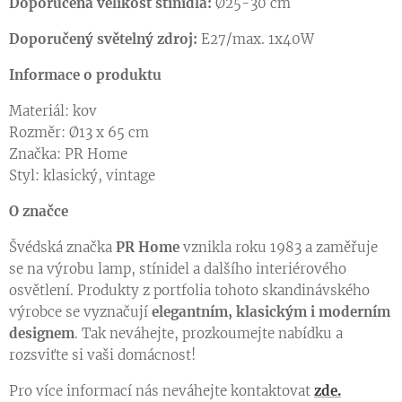
Doporučená velikost stínidla:
Ø25-30 cm
Doporučený světelný zdroj:
E27/max. 1x40W
Informace o produktu
Materiál: kov
Rozměr: Ø13 x 65 cm
Značka: PR Home
Styl: klasický, vintage
O značce
Švédská značka
PR Home
vznikla roku 1983 a zaměřuje
se na výrobu lamp, stínidel a dalšího interiérového
osvětlení. Produkty z portfolia tohoto skandinávského
výrobce se vyznačují
elegantním, klasickým i moderním
designem
. Tak neváhejte, prozkoumejte nabídku a
rozsviťte si vaši domácnost!
Pro více informací nás neváhejte kontaktovat
zde.