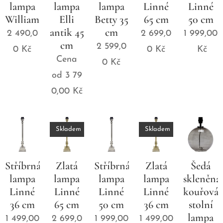
lampa
lampa
lampa
Linné
Linné
William
Elli
Betty 35
65 cm
50 cm
antik 45
cm
2 490,0
2 699,0
1 999,00
cm
2 599,0
0
Kč
0
Kč
Kč
Cena
0
Kč
od
3 79
0,00
Kč
Skladem
Skladem
Stříbrná
Zlatá
Stříbrná
Zlatá
Šedá
lampa
lampa
lampa
lampa
skleněná
Linné
Linné
Linné
Linné
kouřová
36 cm
65 cm
50 cm
36 cm
stolní
lampa
1 499,00
2 699,0
1 999,00
1 499,00