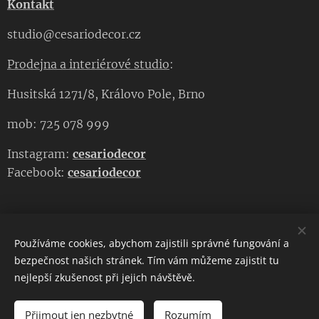
Kontakt
studio@cesariodecor.cz
Prodejna a interiérové studio
:
Husitská 1271/8, Královo Pole, Brno
mob: 725 078 999
Instagram:
cesariodecor
Facebook:
cesariodecor
Používáme cookies, abychom zajistili správné fungování a
CESARIO DECOR
bezpečnost našich stránek. Tím vám můžeme zajistit tu
nejlepší zkušenost při jejich návštěvě.
Copyright 2023
CESARIO DECOR
. Všechna práva vyhrazena.
Cookies
Přijmout jen nezbytné
Rozumím