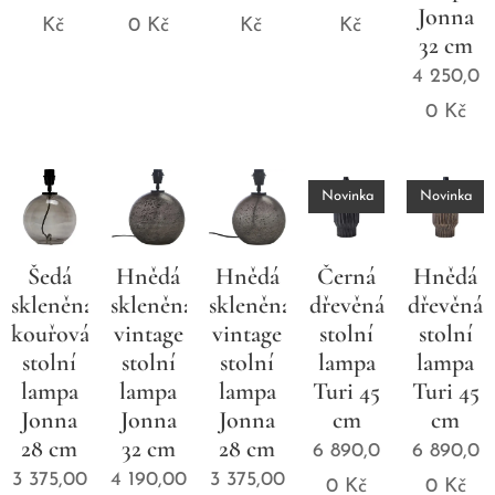
Jonna
Kč
0
Kč
Kč
Kč
32 cm
4 250,0
0
Kč
Novinka
Novinka
Šedá
Hnědá
Hnědá
Černá
Hnědá
skleněná
skleněná
skleněná
dřevěná
dřevěná
kouřová
vintage
vintage
stolní
stolní
stolní
stolní
stolní
lampa
lampa
lampa
lampa
lampa
Turi 45
Turi 45
Jonna
Jonna
Jonna
cm
cm
28 cm
32 cm
28 cm
6 890,0
6 890,0
3 375,00
4 190,00
3 375,00
0
Kč
0
Kč