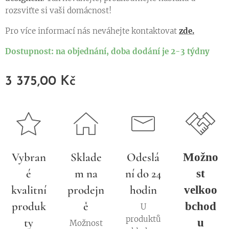
rozsviťte si vaši domácnost!
Pro více informací nás neváhejte kontaktovat
zde.
Dostupnost: na objednání, doba dodání je 2-3 týdny
3 375,00
Kč
Vybran
Sklade
Odeslá
Možno
é
m na
ní do 24
st
kvalitní
prodejn
hodin
velkoo
produk
ě
bchod
U
produktů
ty
u
Možnost