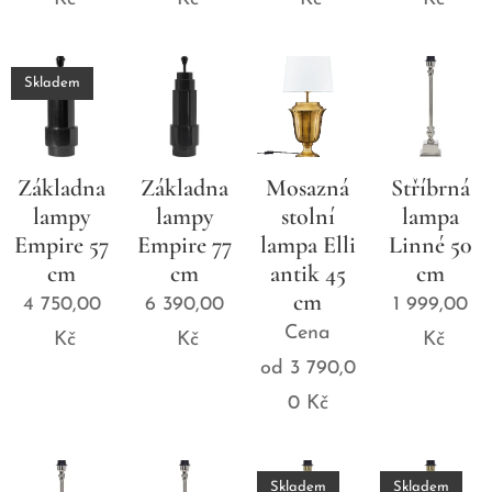
Skladem
Základna
Základna
Mosazná
Stříbrná
lampy
lampy
stolní
lampa
Empire 57
Empire 77
lampa Elli
Linné 50
cm
cm
antik 45
cm
cm
4 750,00
6 390,00
1 999,00
Cena
Kč
Kč
Kč
od
3 790,0
0
Kč
Skladem
Skladem