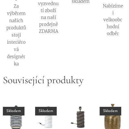
skladem
vyzvednu
Nabízíme
Za
tí zboží
i
výběrem
na naší
velkoobc
našich
prodejně
hodní
produktů
ZDARMA
odběr
stojí
interiéro
vá
designér
ka
Související produkty
Skladem
Skladem
Skladem