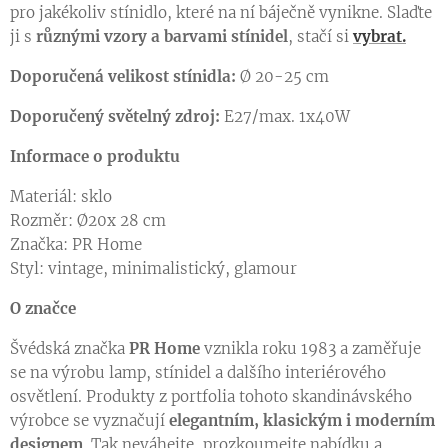
pro jakékoliv stínidlo, které na ní báječně vynikne. Slaďte
ji s
různými vzory a barvami stínidel
, stačí si
vybrat.
Doporučená velikost stínidla:
Ø 20-25 cm
Doporučený světelný zdroj:
E27/max. 1x40W
Informace o produktu
Materiál: sklo
Rozměr: Ø20x 28 cm
Značka: PR Home
Styl: vintage, minimalistický, glamour
O značce
Švédská značka
PR Home
vznikla roku 1983 a zaměřuje
se na výrobu lamp, stínidel a dalšího interiérového
osvětlení. Produkty z portfolia tohoto skandinávského
výrobce se vyznačují
elegantním, klasickým i moderním
designem
. Tak neváhejte, prozkoumejte nabídku a