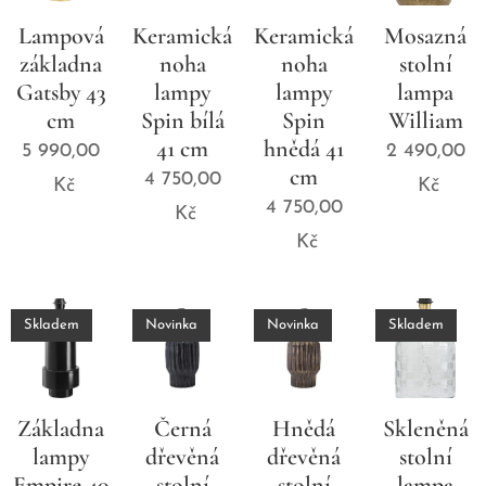
Lampová
Keramická
Keramická
Mosazná
základna
noha
noha
stolní
Gatsby 43
lampy
lampy
lampa
cm
Spin bílá
Spin
William
41 cm
hnědá 41
5 990,00
2 490,00
cm
4 750,00
Kč
Kč
4 750,00
Kč
Kč
Skladem
Novinka
Novinka
Skladem
Základna
Černá
Hnědá
Skleněná
lampy
dřevěná
dřevěná
stolní
Empire 40
stolní
stolní
lampa