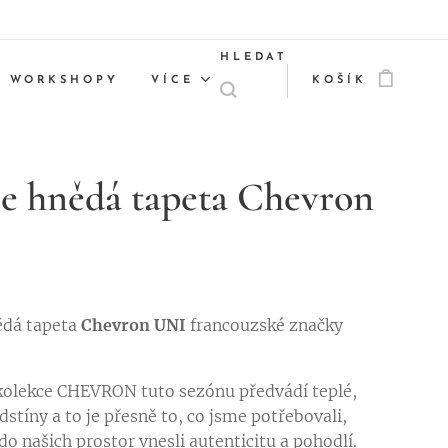
HLEDAT
WORKSHOPY
VÍCE
KOŠÍK
le hnědá tapeta Chevron
ědá tapeta
Chevron UNI
francouzské značky
kolekce CHEVRON tuto sezónu předvádí teplé,
stíny a to je přesně to, co jsme potřebovali,
o našich prostor vnesli autenticitu a pohodlí.