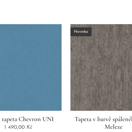
Novinka
 tapeta Chevron UNI
Tapeta v barvě spálené
Meleze
1 490,00
Kč