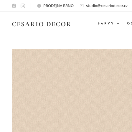
PRODEJNA BRNO
studio@cesariodecor.cz
CESARIO
DECOR
BARVY
O