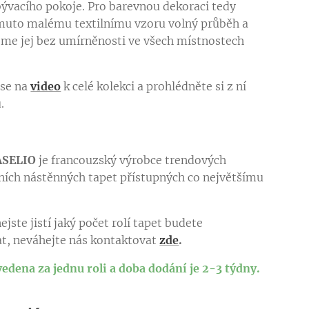
ývacího pokoje. Pro barevnou dekoraci tedy
uto malému textilnímu vzoru volný průběh a
me jej bez umírněnosti ve všech místnostech
 se na
video
k celé kolekci a prohlédněte si z ní
ů.
ASELIO
je francouzský výrobce trendových
ních nástěnných tapet přístupných co největšímu
.
ejste jistí jaký počet rolí tapet budete
t, neváhejte nás kontaktovat
zde
.
vedena za jednu roli a doba dodání je 2-3 týdny.