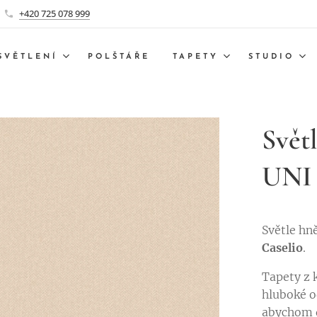
+420 725 078 999
SVĚTLENÍ
POLŠTÁŘE
TAPETY
STUDIO
Svět
UNI
Světle hn
Caselio
.
Tapety z 
hluboké od
abychom d