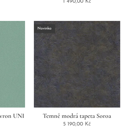
1 490,00
Kč
Novinka
evron UNI
Temně modrá tapeta Soroa
5 190,00
Kč