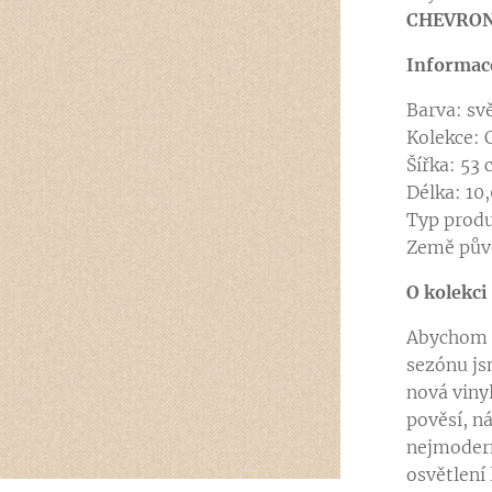
CHEVRO
Informac
Barva: s
Kolekce:
Šířka: 53
Délka: 10
Typ produ
Země pův
O kolekci
Abychom vy
sezónu js
nová vinyl
pověsí, n
nejmodern
osvětlení