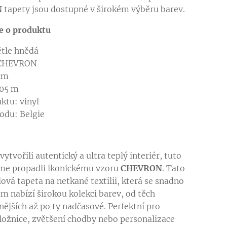
N
tapety jsou dostupné v širokém výběru barev.
e o produktu
větle hnědá
 CHEVRON
 cm
,05 m
ktu: vinyl
odu: Belgie
tvořili autentický a ultra teplý interiér, tuto
me propadli ikonickému vzoru
CHEVRON
. Tato
ová tapeta na netkané textilii, která se snadno
ám nabízí širokou kolekci barev, od těch
ějších až po ty nadčasové. Perfektní pro
 ložnice, zvětšení chodby nebo personalizace