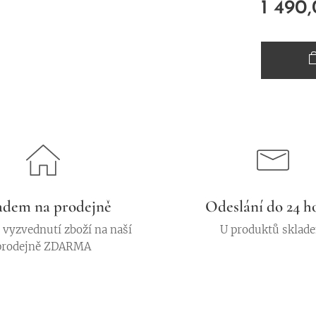
1 490
adem na prodejně
Odeslání do 24 h
vyzvednutí zboží na naší
U produktů sklad
prodejně ZDARMA