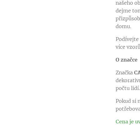
našeho ob
dejme tom
přizpůsob
domu.
Podívejte
více vzor
O značce
Značka
C
dekorativ
počtu lidí
Pokud si n
potřebova
Cena je u