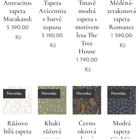
Antracitová
Tapeta
Tmavě
Měděná-
tapeta
Avicennia
modrá
terakotová
Marakanda
v barvě
tapeta s
tapeta
topazu
motivem
Romance
5 390,00
lesa The
5 190,00
1 590,00
Kč
Tree
Kč
Kč
House
1 790,00
Kč
Novinka
Novinka
Novinka
Novinka
Růžovo
Khaki
Černo
Modrá
bílá tapeta
růžová
okrová
tapeta