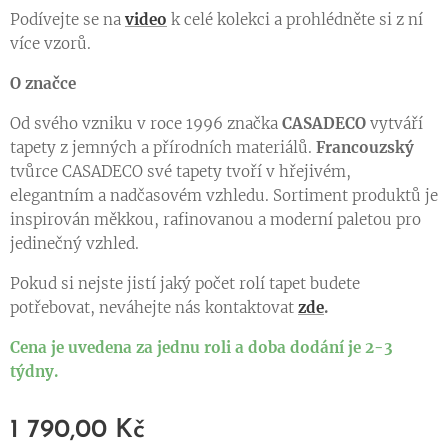
Podívejte se na
video
k celé kolekci a prohlédněte si z ní
více vzorů.
O značce
Od svého vzniku v roce 1996 značka
CASADECO
vytváří
tapety z jemných a přírodních materiálů.
Francouzský
tvůrce CASADECO své tapety tvoří v hřejivém,
elegantním a nadčasovém vzhledu. Sortiment produktů je
inspirován měkkou, rafinovanou a moderní paletou pro
jedinečný vzhled.
Pokud si nejste jistí jaký počet rolí tapet budete
potřebovat, neváhejte nás kontaktovat
zde
.
Cena je uvedena za jednu roli a doba dodání je 2-3
týdny.
1 790,00
Kč