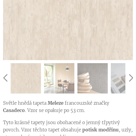
Ukázka vzoru tapety v jiné barevné variantě
Ukázka vzoru tapety v jiné barevné variantě
Ukázka vzoru tapety v jiné barevné variantě
Světle hnědá tapeta
Meleze
francouzské značky
Ukázka vzoru tapety v jiné barevné variantě
Casadeco
. Vzor se opakuje po 53 cm.
Tyto krásné tapety jsou obohacené o jemný třpytivý
povrch. Vzor těchto tapet obsahuje
potisk modřínu
, uzly,