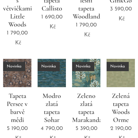
s
tapeta
lesní
GinkGo
větvičkami
Callisto
tapeta
3 590,00
Little
Woodland
1 690,00
Kč
Woods
1 790,00
Kč
1 790,00
Kč
Kč
Novinka
Novinka
Novinka
Novinka
Tapeta
Modro
Zeleno
Zelená
Persee v
zlatá
zlatá
tapeta
barvě
tapeta
tapeta
Woods
mědi
Sohar
Marakanda
Orme
5 190,00
4 790,00
5 390,00
2 190,00