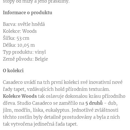
stopy od mízy a jeho praskliny.
Informace o produktu
Barva: světle hnědá
Kolekce: Woods
Šířka: 53 cm
Délka: 10,05 m
Typ produktu: vinyl
Země původu: Belgie
O kolekci
Casadeco uvádí na trh první kolekci své inovativní nové
řady tapet, vzdávajících hold přírodním texturám.
Kolekce Woods
tak oslavuje dokonalou krásu přírodního
dřeva. Studio Casadeco se zaměřilo na
5 druhů
- dub,
jilm, modřín, líska, eukalyptus. Jednotlivé zvláštnosti
těchto rostlin byly detailně prostudovány a byla z nich
tak vytvořena jedinečná řada tapet.