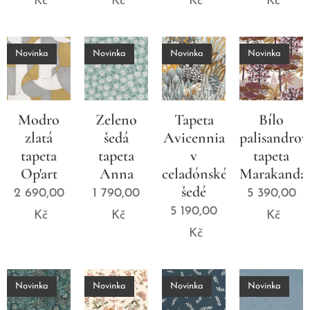
Kč
Kč
Kč
Kč
Novinka
Novinka
Novinka
Novinka
Modro
Zeleno
Tapeta
Bílo
zlatá
šedá
Avicennia
palisandrov
tapeta
tapeta
v
tapeta
Op'art
Anna
celadónské
Marakanda
šedé
2 690,00
1 790,00
5 390,00
5 190,00
Kč
Kč
Kč
Kč
Novinka
Novinka
Novinka
Novinka