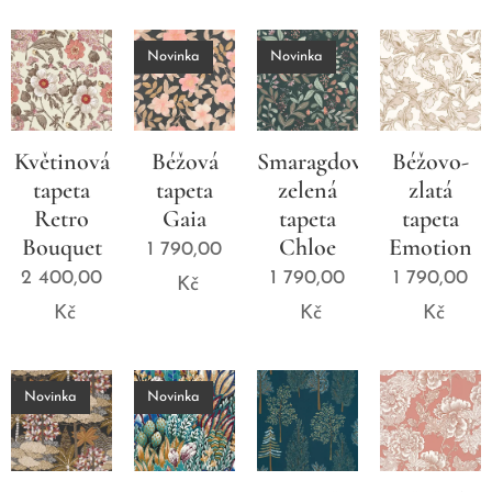
Novinka
Novinka
Květinová
Béžová
Smaragdově
Béžovo-
tapeta
tapeta
zelená
zlatá
Retro
Gaia
tapeta
tapeta
Bouquet
Chloe
Emotion
1 790,00
2 400,00
1 790,00
1 790,00
Kč
Kč
Kč
Kč
Novinka
Novinka