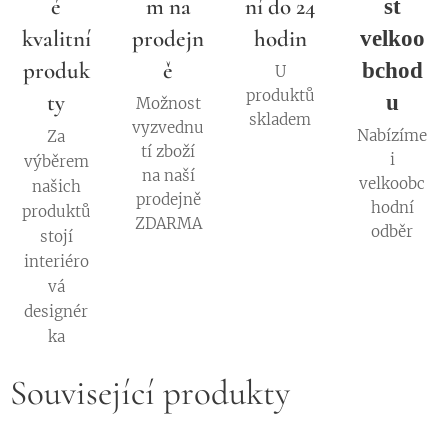
é
m na
ní do 24
st
kvalitní
prodejn
hodin
velkoo
produk
ě
bchod
U
produktů
ty
u
Možnost
skladem
vyzvednu
Nabízíme
Za
tí zboží
i
výběrem
na naší
velkoobc
našich
prodejně
hodní
produktů
ZDARMA
odběr
stojí
interiéro
vá
designér
ka
Související produkty