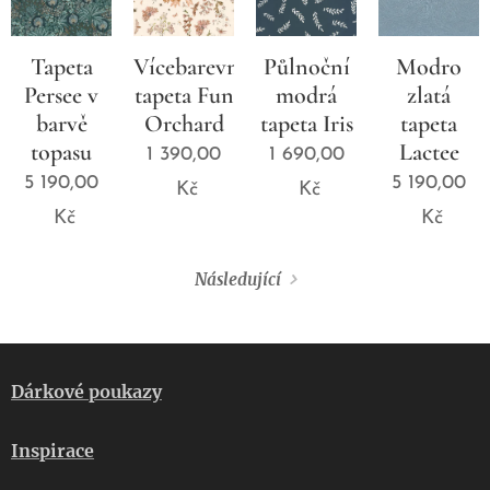
Tapeta
Vícebarevná
Půlnoční
Modro
Persee v
tapeta Fun
modrá
zlatá
barvě
Orchard
tapeta Iris
tapeta
topasu
Lactee
1 390,00
1 690,00
5 190,00
5 190,00
Kč
Kč
Kč
Kč
Následující
Dárkové poukazy
Inspirace