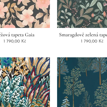
žová tapeta Gaia
Smaragdově zelená tap
1 790,00
Kč
1 790,00
Kč