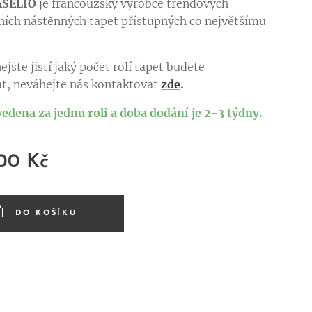
ASELIO
je francouzský výrobce trendových
ních nástěnných tapet přístupných co největšímu
.
ejste jistí jaký počet rolí tapet budete
t, neváhejte nás kontaktovat
zde
.
vedena za jednu roli a doba dodání je 2-3 týdny.
,00
Kč
DO KOŠÍKU