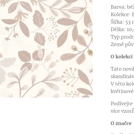
Barva: bé
Kolekce:
Šířka: 53
Délka: 10
Typ produ
Země pův
O kolekci
Tato nová
skandináv
V této ko
v jiné barevné variantě
v jiné barevné variantě
květinové
v jiné barevné variantě
Podívejte
více vzor
O značce