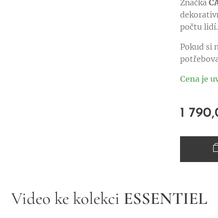
Značka
C
dekorativ
počtu lidí
Pokud si n
potřebova
Cena je u
1 790
Video ke kolekci
ESSENTIEL