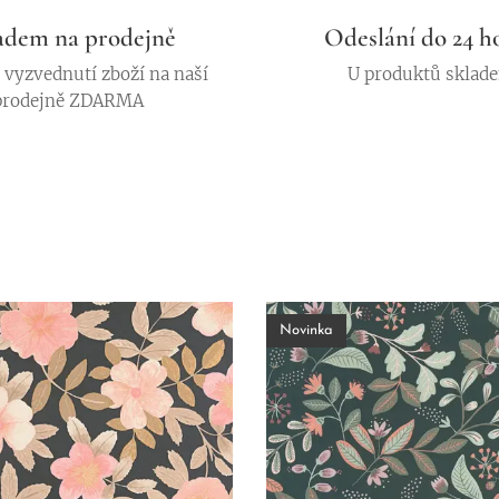
adem na prodejně
Odeslání do 24 h
vyzvednutí zboží na naší
U produktů sklad
prodejně ZDARMA
Novinka