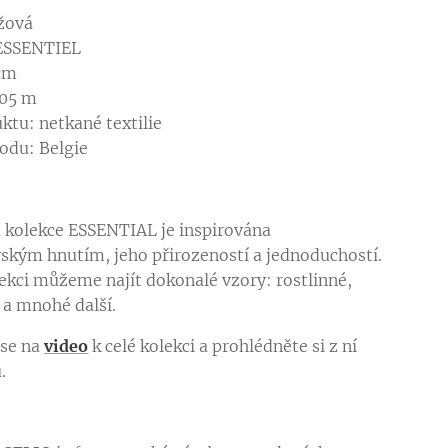
žová
 ESSENTIEL
 cm
,05 m
ktu: netkané textilie
odu: Belgie
 kolekce ESSENTIAL je inspirována
ským hnutím, jeho přirozeností a jednoduchostí.
lekci můžeme najít dokonalé vzory: rostlinné,
 a mnohé další.
 se na
video
k celé kolekci a prohlédněte si z ní
ů.