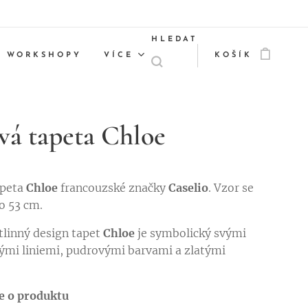
HLEDAT
WORKSHOPY
VÍCE
KOŠÍK
vá tapeta Chloe
peta
Chloe
francouzské značky
Caselio
. Vzor se
o 53 cm.
tlinný design tapet
Chloe
je symbolický svými
ými liniemi, pudrovými barvami a zlatými
e o produktu