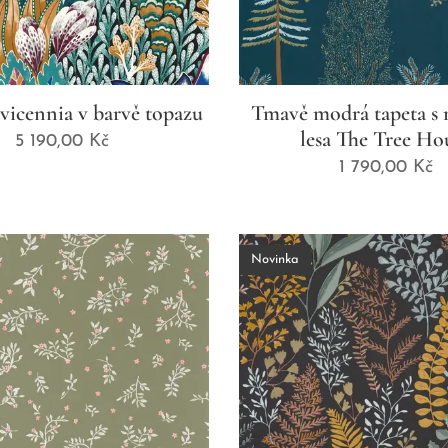
vicennia v barvě topazu
Tmavě modrá tapeta s
lesa The Tree Ho
5 190,00
Kč
1 790,00
Kč
Novinka