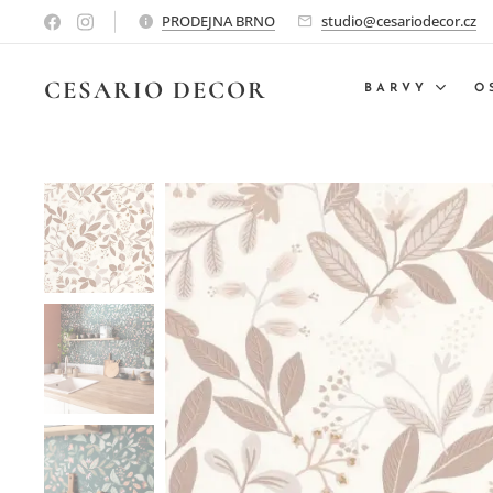
PRODEJNA BRNO
studio@cesariodecor.cz
CESARIO
DECOR
BARVY
O