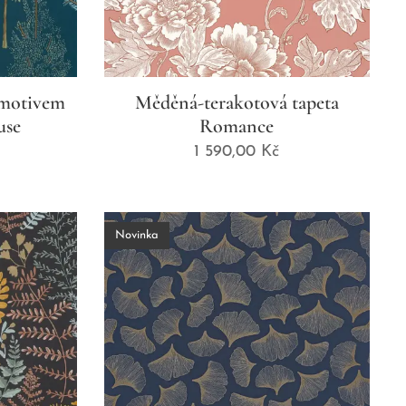
 motivem
Měděná-terakotová tapeta
use
Romance
1 590,00
Kč
Novinka