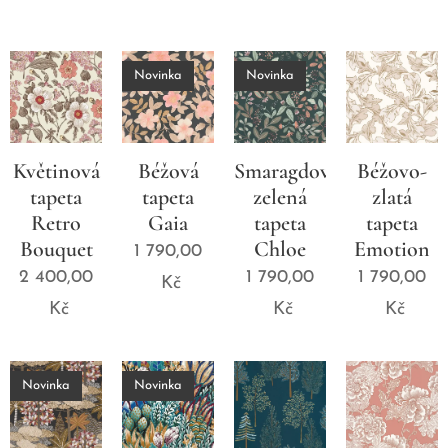
Novinka
Novinka
Květinová
Béžová
Smaragdově
Béžovo-
tapeta
tapeta
zelená
zlatá
Retro
Gaia
tapeta
tapeta
Bouquet
Chloe
Emotion
1 790,00
2 400,00
1 790,00
1 790,00
Kč
Kč
Kč
Kč
Novinka
Novinka