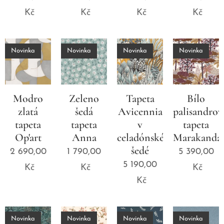
Kč
Kč
Kč
Kč
Novinka
Novinka
Novinka
Novinka
Modro
Zeleno
Tapeta
Bílo
zlatá
šedá
Avicennia
palisandrov
tapeta
tapeta
v
tapeta
Op'art
Anna
celadónské
Marakanda
šedé
2 690,00
1 790,00
5 390,00
5 190,00
Kč
Kč
Kč
Kč
Novinka
Novinka
Novinka
Novinka