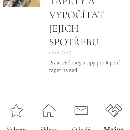
TAPETY A
VYPOČÍTAT
JEJICH
SPOTŘEBU
02.06.2025
Praktické rady a tipy pro lepení
tapet na zeď .
Vybran
Sklade
Odeslá
Možno