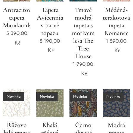
Antracitová
Tapeta
Tmavě
Měděná-
tapeta
Avicennia
modrá
terakotová
Marakanda
v barvě
tapeta s
tapeta
topazu
motivem
Romance
5 390,00
lesa The
5 190,00
1 590,00
Kč
Tree
Kč
Kč
House
1 790,00
Kč
Novinka
Novinka
Novinka
Novinka
Růžovo
Khaki
Černo
Modrá
bílá tapeta
růžová
okrová
tapeta