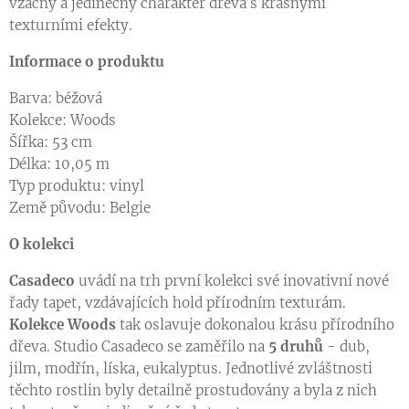
vzácný a jedinečný charakter dřeva s krásnými
texturními efekty.
Informace o produktu
Barva: béžová
Kolekce: Woods
Šířka: 53 cm
Délka: 10,05 m
Typ produktu: vinyl
Země původu: Belgie
O kolekci
Casadeco
uvádí na trh první kolekci své inovativní nové
řady tapet, vzdávajících hold přírodním texturám.
Kolekce Woods
tak oslavuje dokonalou krásu přírodního
dřeva. Studio Casadeco se zaměřilo na
5 druhů
- dub,
jilm, modřín, líska, eukalyptus. Jednotlivé zvláštnosti
těchto rostlin byly detailně prostudovány a byla z nich