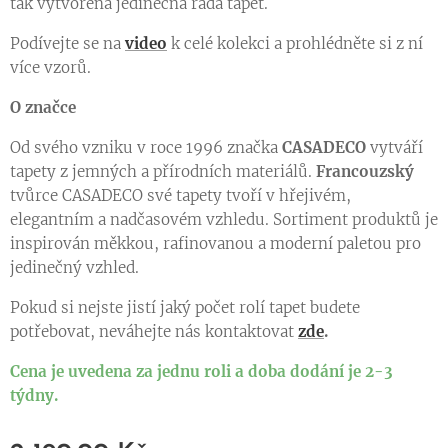
tak vytvořena jedinečná řada tapet.
Podívejte se na
video
k celé kolekci a prohlédněte si z ní
více vzorů.
O značce
Od svého vzniku v roce 1996 značka
CASADECO
vytváří
tapety z jemných a přírodních materiálů.
Francouzský
tvůrce CASADECO své tapety tvoří v hřejivém,
elegantním a nadčasovém vzhledu. Sortiment produktů je
inspirován měkkou, rafinovanou a moderní paletou pro
jedinečný vzhled.
Pokud si nejste jistí jaký počet rolí tapet budete
potřebovat, neváhejte nás kontaktovat
zde
.
Cena je uvedena za jednu roli a doba dodání je 2-3
týdny.