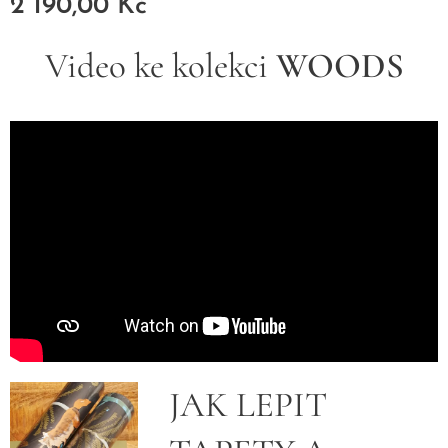
2 190,00
Kč
Video ke kolekci
WOODS
JAK LEPIT