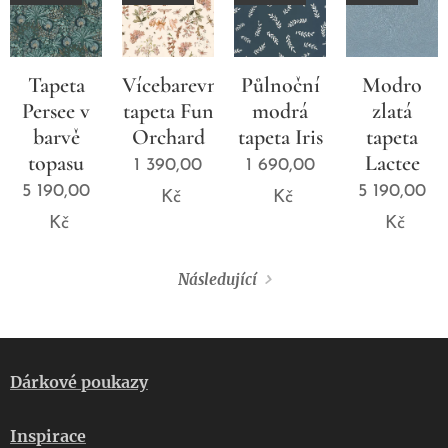
Tapeta
Vícebarevná
Půlnoční
Modro
Persee v
tapeta Fun
modrá
zlatá
barvě
Orchard
tapeta Iris
tapeta
topasu
Lactee
1 390,00
1 690,00
5 190,00
5 190,00
Kč
Kč
Kč
Kč
Následující
Dárkové poukazy
Inspirace