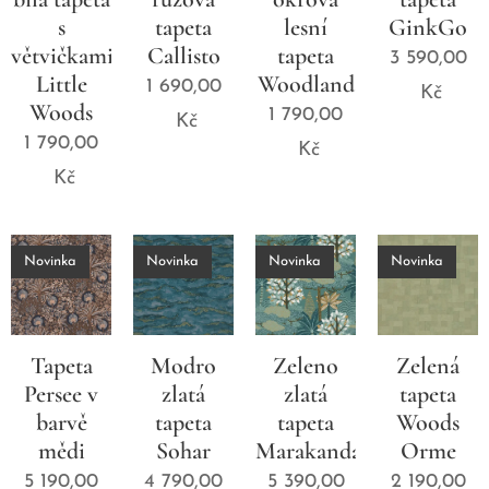
s
tapeta
lesní
GinkGo
větvičkami
Callisto
tapeta
3 590,00
Little
Woodland
1 690,00
Kč
Woods
1 790,00
Kč
1 790,00
Kč
Kč
Novinka
Novinka
Novinka
Novinka
Tapeta
Modro
Zeleno
Zelená
Persee v
zlatá
zlatá
tapeta
barvě
tapeta
tapeta
Woods
mědi
Sohar
Marakanda
Orme
5 190,00
4 790,00
5 390,00
2 190,00