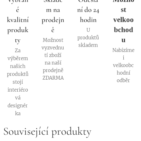
é
m na
ní do 24
st
kvalitní
prodejn
hodin
velkoo
produk
ě
bchod
U
produktů
ty
u
Možnost
skladem
vyzvednu
Nabízíme
Za
tí zboží
i
výběrem
na naší
velkoobc
našich
prodejně
hodní
produktů
ZDARMA
odběr
stojí
interiéro
vá
designér
ka
Související produkty