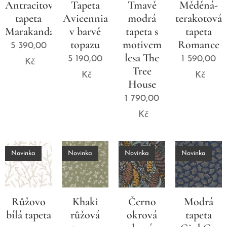
Antracitová
Tapeta
Tmavě
Měděná-
tapeta
Avicennia
modrá
terakotová
Marakanda
v barvě
tapeta s
tapeta
topazu
motivem
Romance
5 390,00
lesa The
5 190,00
1 590,00
Kč
Tree
Kč
Kč
House
1 790,00
Kč
Novinka
Novinka
Novinka
Novinka
Růžovo
Khaki
Černo
Modrá
bílá tapeta
růžová
okrová
tapeta