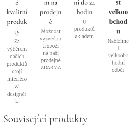
é
m na
ní do 24
st
kvalitní
prodejn
hodin
velkoo
produk
ě
bchod
U
produktů
ty
u
Možnost
skladem
vyzvednu
Nabízíme
Za
tí zboží
i
výběrem
na naší
velkoobc
našich
prodejně
hodní
produktů
ZDARMA
odběr
stojí
interiéro
vá
designér
ka
Související produkty