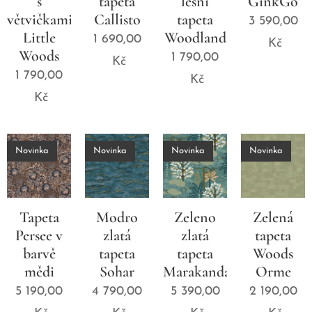
s
tapeta
lesní
GinkGo
větvičkami
Callisto
tapeta
3 590,00
Little
Woodland
1 690,00
Kč
Woods
1 790,00
Kč
1 790,00
Kč
Kč
Novinka
Novinka
Novinka
Novinka
Tapeta
Modro
Zeleno
Zelená
Persee v
zlatá
zlatá
tapeta
barvě
tapeta
tapeta
Woods
mědi
Sohar
Marakanda
Orme
5 190,00
4 790,00
5 390,00
2 190,00