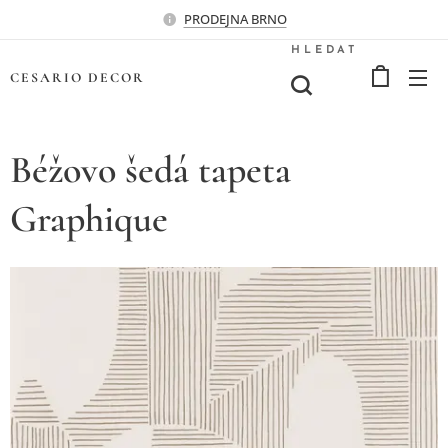
PRODEJNA BRNO
HLEDAT
CESARIO
DECOR
Béžovo šedá tapeta
Graphique