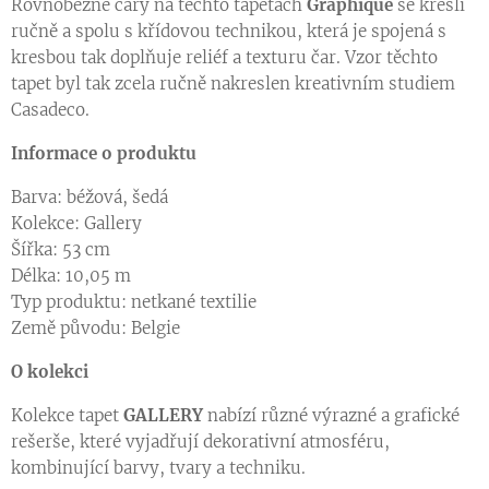
Rovnoběžné čáry na těchto tapetách
Graphique
se kreslí
ručně a spolu s křídovou technikou, která je spojená s
kresbou tak doplňuje reliéf a texturu čar. Vzor těchto
tapet byl tak zcela ručně nakreslen kreativním studiem
Casadeco.
Informace o produktu
Barva: béžová, šedá
Kolekce: Gallery
Šířka: 53 cm
Délka: 10,05 m
Typ produktu: netkané textilie
Země původu: Belgie
O kolekci
Kolekce tapet
GALLERY
nabízí různé výrazné a grafické
rešerše, které vyjadřují dekorativní atmosféru,
kombinující barvy, tvary a techniku.