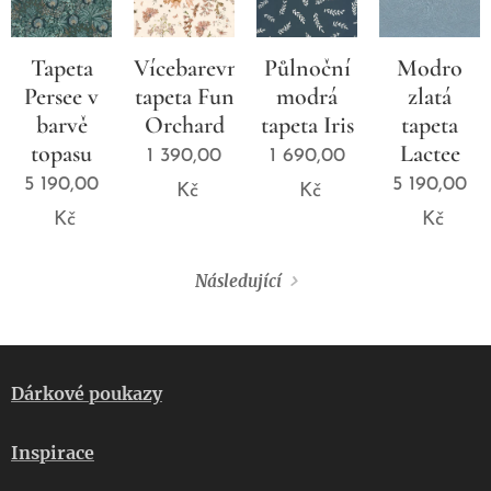
Tapeta
Vícebarevná
Půlnoční
Modro
Persee v
tapeta Fun
modrá
zlatá
barvě
Orchard
tapeta Iris
tapeta
topasu
Lactee
1 390,00
1 690,00
5 190,00
5 190,00
Kč
Kč
Kč
Kč
Následující
Dárkové poukazy
Inspirace