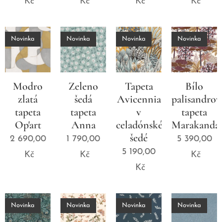
Kč
Kč
Kč
Kč
Novinka
Novinka
Novinka
Novinka
Modro
Zeleno
Tapeta
Bílo
zlatá
šedá
Avicennia
palisandrov
tapeta
tapeta
v
tapeta
Op'art
Anna
celadónské
Marakanda
šedé
2 690,00
1 790,00
5 390,00
5 190,00
Kč
Kč
Kč
Kč
Novinka
Novinka
Novinka
Novinka