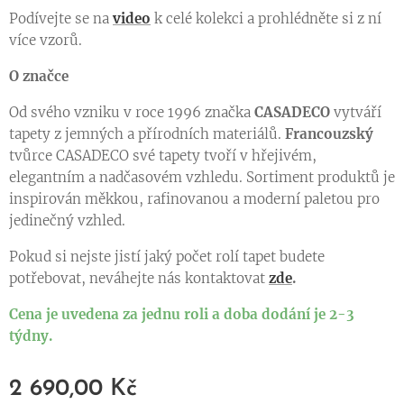
Podívejte se na
video
k celé kolekci a prohlédněte si z ní
více vzorů.
O značce
Od svého vzniku v roce 1996 značka
CASADECO
vytváří
tapety z jemných a přírodních materiálů.
Francouzský
tvůrce CASADECO své tapety tvoří v hřejivém,
elegantním a nadčasovém vzhledu. Sortiment produktů je
inspirován měkkou, rafinovanou a moderní paletou pro
jedinečný vzhled.
Pokud si nejste jistí jaký počet rolí tapet budete
potřebovat, neváhejte nás kontaktovat
zde
.
Cena je uvedena za jednu roli a doba dodání je 2-3
týdny.
2 690,00
Kč