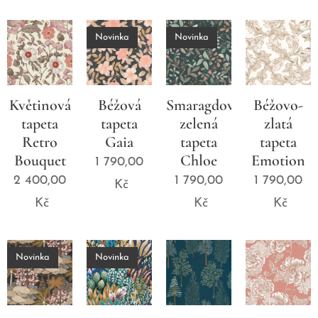
Novinka
Novinka
Květinová
Béžová
Smaragdově
Béžovo-
tapeta
tapeta
zelená
zlatá
Retro
Gaia
tapeta
tapeta
Bouquet
Chloe
Emotion
1 790,00
2 400,00
1 790,00
1 790,00
Kč
Kč
Kč
Kč
Novinka
Novinka