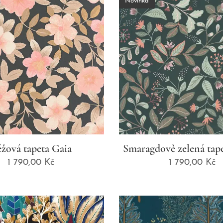
Novinka
žová tapeta Gaia
Smaragdově zelená tap
1 790,00
Kč
1 790,00
Kč