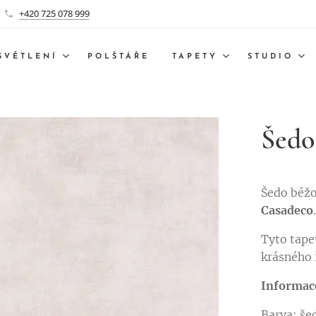
+420 725 078 999
SVĚTLENÍ
POLŠTÁŘE
TAPETY
STUDIO
Šedo
Šedo béž
Casadeco
Tyto tape
krásného 
Informac
Barva: š