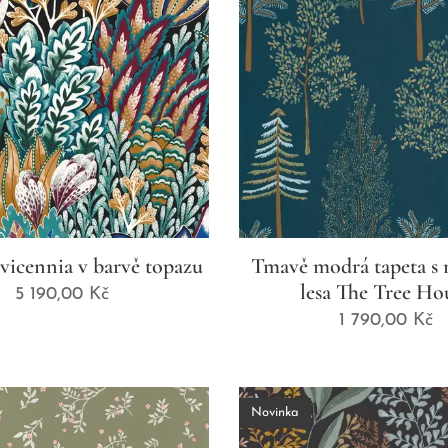
vicennia v barvě topazu
Tmavě modrá tapeta s
lesa The Tree Ho
5 190,00
Kč
1 790,00
Kč
Novinka