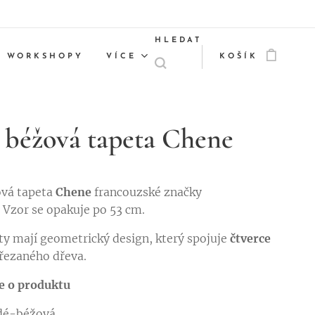
HLEDAT
WORKSHOPY
VÍCE
KOŠÍK
 béžová tapeta Chene
ová tapeta
Chene
francouzské značky
. Vzor se opakuje po 53 cm.
ty mají geometrický design, který spojuje
čtverce
řezaného dřeva.
e o produktu
edé-béžová