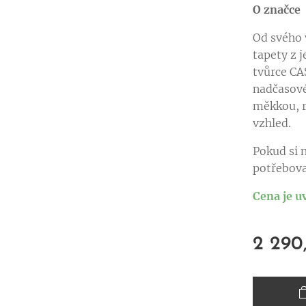
O značce
Od svého 
tapety z 
tvůrce CA
nadčasové
měkkou, r
vzhled.
Pokud si n
potřebova
Cena je u
2 290