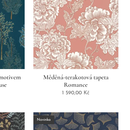
 motivem
Měděná-terakotová tapeta
use
Romance
1 590,00
Kč
Novinka