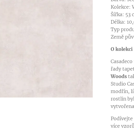
Kolekce:
Šířka: 53
Délka: 10
Typ produ
Země pův
O kolekci
Casadeco 
řady tape
Woods
ta
Studio Ca
modřín, lí
rostlin by
v jiné barevné variantě
v jiné barevné variantě
vytvořena
Podívejte
v jiné barevné variantě
v jiné barevné variantě
více vzor