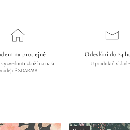
adem na prodejně
Odeslání do 24 h
vyzvednutí zboží na naší
U produktů sklad
prodejně ZDARMA