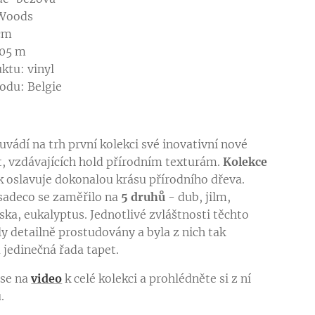
 Woods
 cm
,05 m
ktu: vinyl
odu: Belgie
uvádí na trh první kolekci své inovativní nové
t, vzdávajících hold přírodním texturám.
Kolekce
k oslavuje dokonalou krásu přírodního dřeva.
sadeco se zaměřilo na
5 druhů
- dub, jilm,
ska, eukalyptus. Jednotlivé zvláštnosti těchto
ly detailně prostudovány a byla z nich tak
 jedinečná řada tapet.
 se na
video
k celé kolekci a prohlédněte si z ní
ů.