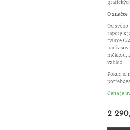
grafických
O značce
Od svého 
tapety z 
tvůrce CA
nadčasové
měkkou, r
vzhled.
Pokud si n
potřebova
Cena je u
2 290