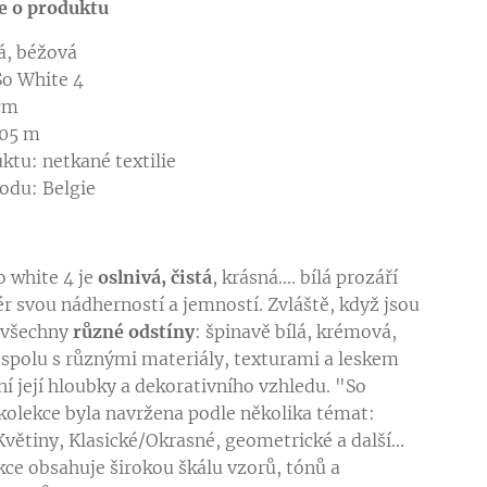
e o produktu
lá, béžová
So White 4
 cm
,05 m
ktu: netkané textilie
odu: Belgie
o white 4 je
oslnivá, čistá
, krásná.... bílá prozáří
ér svou nádherností a jemností. Zvláště, když jsou
 všechny
různé odstíny
: špinavě bílá, krémová,
 spolu s různými materiály, texturami a leskem
ní její hloubky a dekorativního vzhledu. "So
kolekce byla navržena podle několika témat:
větiny, Klasické/Okrasné, geometrické a další...
kce obsahuje širokou škálu vzorů, tónů a