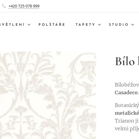
+420 725 078 999
SVĚTLENÍ
POLŠTÁŘE
TAPETY
STUDIO
Bílo
Bílobéžov
Casadeco
Botanický
metalick
Trianon j
velmi pří