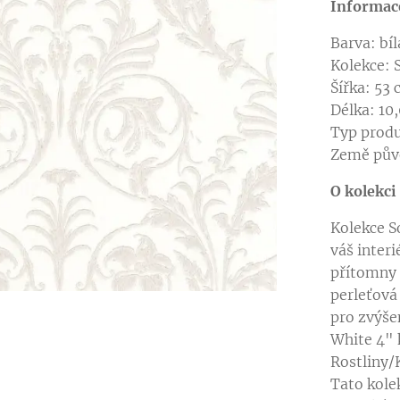
Informac
Barva: bí
Kolekce: 
Šířka: 53
Délka: 10
Typ produ
Země pův
 se vzorem kolekce SO WHITE 4
O kolekci
Kolekce S
váš interi
přítomny
perleťová
v jiné barevné variantě
pro zvýše
White 4" 
Rostliny/K
v jiné barevné variantě
Tato kole