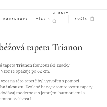
HLEDAT
WORKSHOPY
VÍCE
KOŠÍK
 béžová tapeta Trianon
á tapeta
Trianon
francouzské značky
. Vzor se opakuje po 64 cm.
 vzor na této tapetě byl vytvořen s pomocí
ého inkoustu
. Zvolené barvy v tomto vzoru tapety
i dodávaj modernost s jemnými harmoniemi a
jemnou svítivostí.