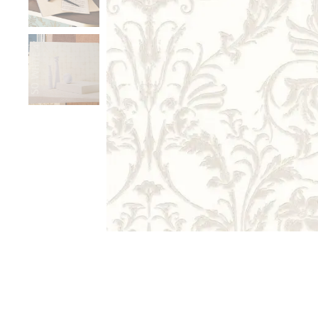
Vzorník francouzských tapet
Ukázka vzoru tapety 
Ukázka vzoru tapety 