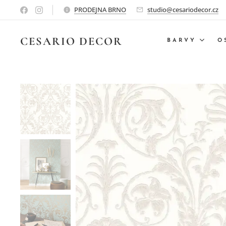
PRODEJNA BRNO
studio@cesariodecor.cz
CESARIO
DECOR
BARVY
O