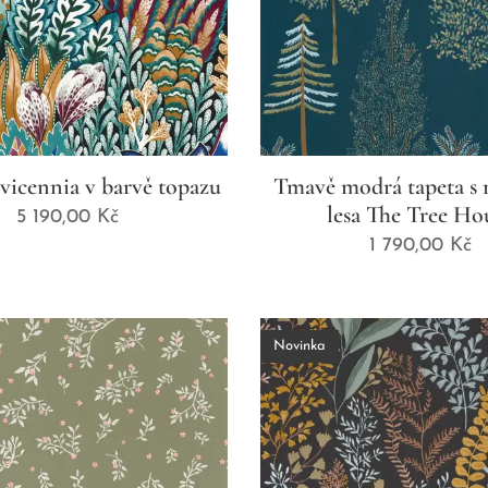
vicennia v barvě topazu
Tmavě modrá tapeta s
lesa The Tree Ho
5 190,00
Kč
1 790,00
Kč
Novinka