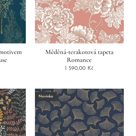
 motivem
Měděná-terakotová tapeta
use
Romance
1 590,00
Kč
Novinka