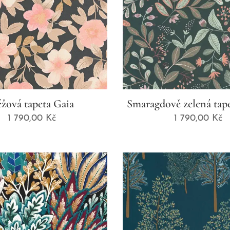
žová tapeta Gaia
Smaragdově zelená tap
1 790,00
Kč
1 790,00
Kč