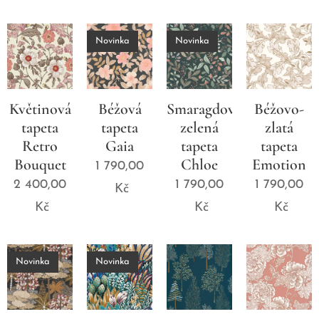
Novinka
Novinka
Květinová
Béžová
Smaragdově
Béžovo-
tapeta
tapeta
zelená
zlatá
Retro
Gaia
tapeta
tapeta
Bouquet
Chloe
Emotion
1 790,00
2 400,00
1 790,00
1 790,00
Kč
Kč
Kč
Kč
Novinka
Novinka