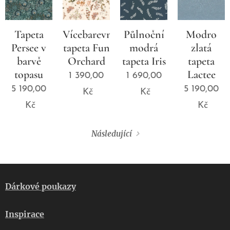
Tapeta
Vícebarevná
Půlnoční
Modro
Persee v
tapeta Fun
modrá
zlatá
barvě
Orchard
tapeta Iris
tapeta
topasu
Lactee
1 390,00
1 690,00
5 190,00
5 190,00
Kč
Kč
Kč
Kč
Následující
Dárkové poukazy
Inspirace