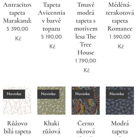
Antracitová
Tapeta
Tmavě
Měděná-
tapeta
Avicennia
modrá
terakotová
Marakanda
v barvě
tapeta s
tapeta
topazu
motivem
Romance
5 390,00
lesa The
5 190,00
1 590,00
Kč
Tree
Kč
Kč
House
1 790,00
Kč
Novinka
Novinka
Novinka
Novinka
Růžovo
Khaki
Černo
Modrá
bílá tapeta
růžová
okrová
tapeta