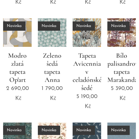
Kč
Kč
Kč
Kč
Novinka
Novinka
Novinka
Novinka
Modro
Zeleno
Tapeta
Bílo
zlatá
šedá
Avicennia
palisandrov
tapeta
tapeta
v
tapeta
Op'art
Anna
celadónské
Marakanda
šedé
2 690,00
1 790,00
5 390,00
5 190,00
Kč
Kč
Kč
Kč
Novinka
Novinka
Novinka
Novinka