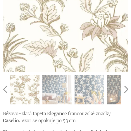
Vzorník tapet se vzorem kolekce DREAM GARDEN
Béžovo-zlatá tapeta
Elegance
francouzské značky
Ukázka vzoru tapety v jiné barevné variantě
Caselio.
Vzor se opakuje po 53 cm.
Ukázka vzoru tapety v jiné barevné variantě
Ukázka vzoru tapety v jiné barevné variantě