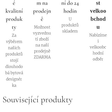
é
m na
ní do 24
st
kvalitní
prodejn
hodin
velkoo
produk
ě
bchod
U
produktů
ty
u
Možnost
skladem
vyzvednu
Nabízíme
Za
tí zboží
i
výběrem
na naší
velkoobc
našich
prodejně
hodní
produktů
ZDARMA
odběr
stojí
dlouhodo
bá bytová
designér
ka
Související produkty