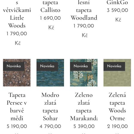
s
tapeta
lesní
GinkGo
větvičkami
Callisto
tapeta
3 590,00
Little
Woodland
1 690,00
Kč
Woods
1 790,00
Kč
1 790,00
Kč
Kč
Novinka
Novinka
Novinka
Novinka
Tapeta
Modro
Zeleno
Zelená
Persee v
zlatá
zlatá
tapeta
barvě
tapeta
tapeta
Woods
mědi
Sohar
Marakanda
Orme
5 190,00
4 790,00
5 390,00
2 190,00