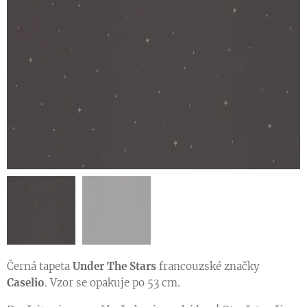
Černá tapeta
Under The Stars
francouzské značky
Caselio
. Vzor se opakuje po 53 cm.