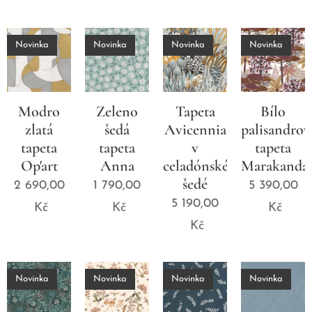
Novinka
Novinka
Novinka
Novinka
Modro
Zeleno
Tapeta
Bílo
zlatá
šedá
Avicennia
palisandrov
tapeta
tapeta
v
tapeta
Op'art
Anna
celadónské
Marakanda
šedé
2 690,00
1 790,00
5 390,00
5 190,00
Kč
Kč
Kč
Kč
Novinka
Novinka
Novinka
Novinka