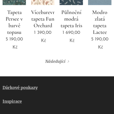
Tapeta
Vícebarevná
Půlnoční
Modro
Persee v
tapeta Fun
modrá
zlatá
barvě
Orchard
tapeta Iris
tapeta
topasu
Lactee
1 390,00
1 690,00
5 190,00
5 190,00
Kč
Kč
Kč
Kč
Následující
Dárkové poukazy
Inspirace