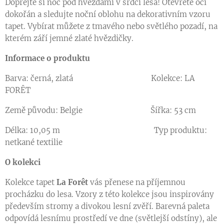
Dopřejte si noc pod hvězdami v srdci lesa! Otevřete oči
dokořán a sledujte noční oblohu na dekorativním vzoru
tapet. Vybírat můžete z tmavého nebo světlého pozadí, na
kterém září jemné zlaté hvězdičky.
Informace o produktu
Barva: černá, zlatá Kolekce: LA
FORÊT
Země původu: Belgie Šířka: 53 cm
Délka: 10,05 m Typ produktu:
netkané textilie
O kolekci
Kolekce tapet
La
Forêt
vás přenese na příjemnou
procházku do lesa. Vzory z této kolekce jsou inspirovány
především stromy a divokou lesní zvěří. Barevná paleta
odpovídá lesnímu prostředí ve dne (světlejší odstíny), ale