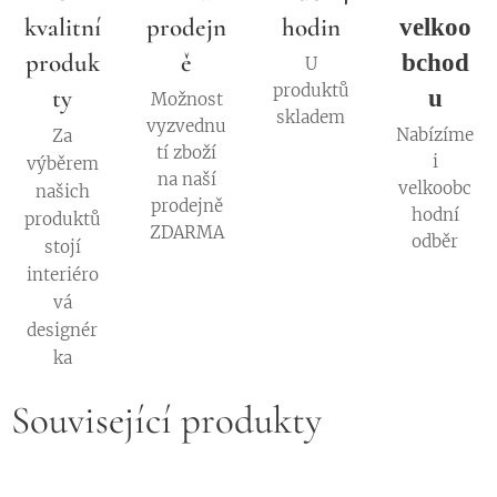
kvalitní
prodejn
hodin
velkoo
produk
ě
bchod
U
produktů
ty
u
Možnost
skladem
vyzvednu
Nabízíme
Za
tí zboží
i
výběrem
na naší
velkoobc
našich
prodejně
hodní
produktů
ZDARMA
odběr
stojí
interiéro
vá
designér
ka
Související produkty