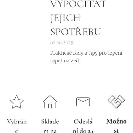
VYPOČÍTAT
JEJICH
SPOTŘEBU
02.06.2025
Praktické rady a tipy pro lepení
tapet na zeď .
Vybran
Sklade
Odeslá
Možno
é
m na
ní do 24
st