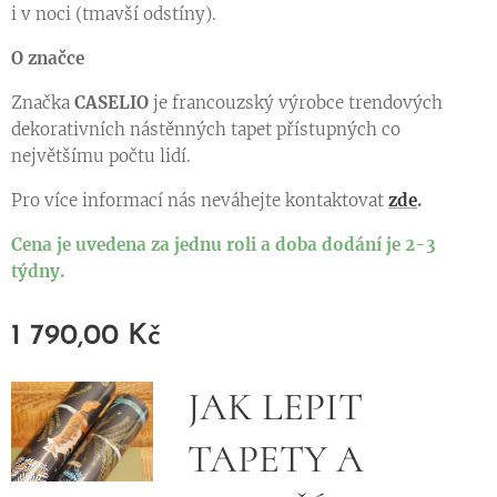
i v noci (tmavší odstíny).
O značce
Značka
CASELIO
je francouzský výrobce trendových
dekorativních nástěnných tapet přístupných co
největšímu počtu lidí.
Pro více informací nás neváhejte kontaktovat
zde
.
Cena je uvedena za jednu roli a doba dodání je 2-3
týdny.
1 790,00
Kč
JAK LEPIT
TAPETY A