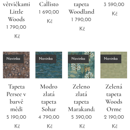
větvičkami
Callisto
tapeta
3 590,00
Little
Woodland
1 690,00
Kč
Woods
1 790,00
Kč
1 790,00
Kč
Kč
Novinka
Novinka
Novinka
Novinka
Tapeta
Modro
Zeleno
Zelená
Persee v
zlatá
zlatá
tapeta
barvě
tapeta
tapeta
Woods
mědi
Sohar
Marakanda
Orme
5 190,00
4 790,00
5 390,00
2 190,00
Kč
Kč
Kč
Kč