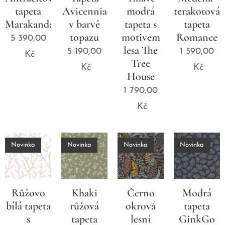
tapeta
Avicennia
modrá
terakotová
Marakanda
v barvě
tapeta s
tapeta
topazu
motivem
Romance
5 390,00
lesa The
5 190,00
1 590,00
Kč
Tree
Kč
Kč
House
1 790,00
Kč
Novinka
Novinka
Novinka
Novinka
Růžovo
Khaki
Černo
Modrá
bílá tapeta
růžová
okrová
tapeta
s
tapeta
lesní
GinkGo