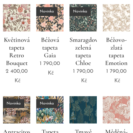
Novinka
Novinka
Květinová
Béžová
Smaragdově
Béžovo-
tapeta
tapeta
zelená
zlatá
Retro
Gaia
tapeta
tapeta
Bouquet
Chloe
Emotion
1 790,00
2 400,00
1 790,00
1 790,00
Kč
Kč
Kč
Kč
Novinka
Novinka
Antracitová
Tapeta
Tmavě
Měděná-