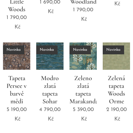
Little
Woodland
1 690,00
Kč
Woods
1 790,00
Kč
1 790,00
Kč
Kč
Novinka
Novinka
Novinka
Novinka
Tapeta
Modro
Zeleno
Zelená
Persee v
zlatá
zlatá
tapeta
barvě
tapeta
tapeta
Woods
mědi
Sohar
Marakanda
Orme
5 190,00
4 790,00
5 390,00
2 190,00
Kč
Kč
Kč
Kč