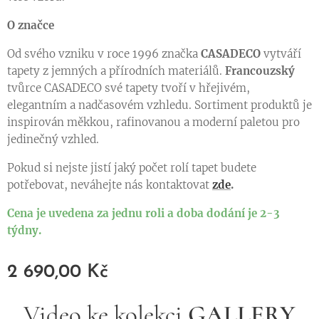
O značce
Od svého vzniku v roce 1996 značka
CASADECO
vytváří
tapety z jemných a přírodních materiálů.
Francouzský
tvůrce CASADECO své tapety tvoří v hřejivém,
elegantním a nadčasovém vzhledu. Sortiment produktů je
inspirován měkkou, rafinovanou a moderní paletou pro
jedinečný vzhled.
Pokud si nejste jistí jaký počet rolí tapet budete
potřebovat, neváhejte nás kontaktovat
zde
.
Cena je uvedena za jednu roli a doba dodání je 2-3
týdny.
2 690,00
Kč
Video ke kolekci
GALLERY