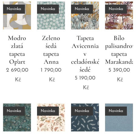
Novinka
Novinka
Novinka
Novinka
Modro
Zeleno
Tapeta
Bílo
zlatá
šedá
Avicennia
palisandrov
tapeta
tapeta
v
tapeta
Op'art
Anna
celadónské
Marakanda
šedé
2 690,00
1 790,00
5 390,00
5 190,00
Kč
Kč
Kč
Kč
Novinka
Novinka
Novinka
Novinka