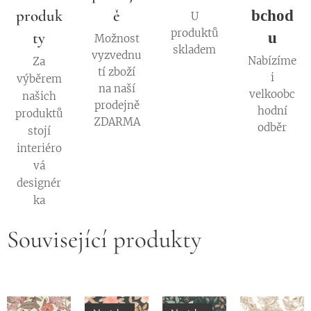
produk
ě
bchod
U
produktů
ty
u
Možnost
skladem
vyzvednu
Nabízíme
Za
tí zboží
i
výběrem
na naší
velkoobc
našich
prodejně
hodní
produktů
ZDARMA
odběr
stojí
interiéro
vá
designér
ka
Související produkty