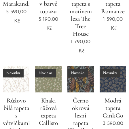
Marakanda
v barvě
tapeta s
tapeta
topazu
motivem
Romance
5 390,00
lesa The
5 190,00
1 590,00
Kč
Tree
Kč
Kč
House
1 790,00
Kč
Novinka
Novinka
Novinka
Novinka
Růžovo
Khaki
Černo
Modrá
bílá tapeta
růžová
okrová
tapeta
s
tapeta
lesní
GinkGo
větvičkami
Callisto
tapeta
3 590,00