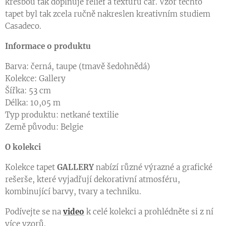
kresbou tak doplňuje reliéf a texturu čar. Vzor těchto
tapet byl tak zcela ručně nakreslen kreativním studiem
Casadeco.
Informace o produktu
Barva: černá, taupe (tmavě šedohnědá)
Kolekce: Gallery
Šířka: 53 cm
Délka: 10,05 m
Typ produktu: netkané textilie
Země původu: Belgie
O kolekci
Kolekce tapet
GALLERY
nabízí různé výrazné a grafické
rešerše, které vyjadřují dekorativní atmosféru,
kombinující barvy, tvary a techniku.
Podívejte se na
video
k celé kolekci a prohlédněte si z ní
více vzorů.