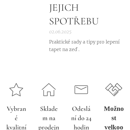
JEJICH
SPOTŘEBU
02.06.2025
Praktické rady a tipy pro lepení
tapet na zeď .
Vybran
Sklade
Odeslá
Možno
é
m na
ní do 24
st
kvalitní
prodejn
hodin
velkoo