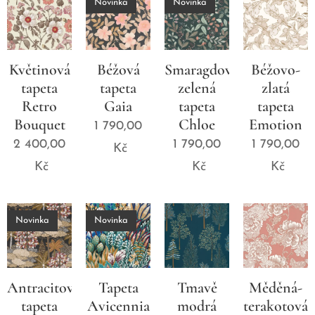
Novinka
Novinka
Květinová
Béžová
Smaragdově
Béžovo-
tapeta
tapeta
zelená
zlatá
Retro
Gaia
tapeta
tapeta
Bouquet
Chloe
Emotion
1 790,00
2 400,00
1 790,00
1 790,00
Kč
Kč
Kč
Kč
Novinka
Novinka
Antracitová
Tapeta
Tmavě
Měděná-
tapeta
Avicennia
modrá
terakotová