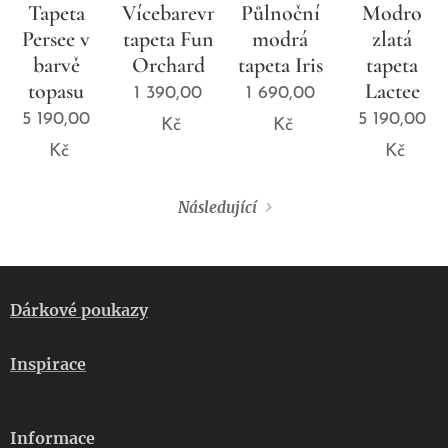
Tapeta
Vícebarevná
Půlnoční
Modro
Persee v
tapeta Fun
modrá
zlatá
barvě
Orchard
tapeta Iris
tapeta
topasu
Lactee
1 390,00
1 690,00
5 190,00
5 190,00
Kč
Kč
Kč
Kč
Následující
Dárkové poukazy
Inspirace
Informace