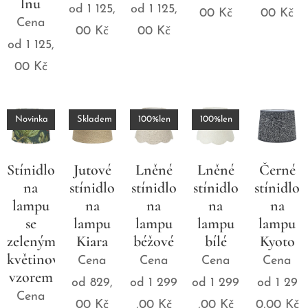
lnu
od
1 125,
od
1 125,
00
Kč
00
Kč
Cena
00
Kč
00
Kč
od
1 125,
00
Kč
Novinka
Skladem
100%len
100%len
Stínidlo
Jutové
Lněné
Lněné
Černé
na
stínidlo
stínidlo
stínidlo
stínidlo
lampu
na
na
na
na
se
lampu
lampu
lampu
lampu
zeleným
Kiara
béžové
bílé
Kyoto
květinovým
Cena
Cena
Cena
Cena
vzorem
od
829,
od
1 299
od
1 299
od
1 29
Cena
00
Kč
,00
Kč
,00
Kč
0,00
Kč