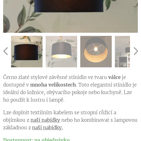
Černo zlaté
stylové
závěsné stínidlo
ve tvaru
válce
je
dostupné v
mnoha velikostech
. Toto elegantní stínidlo je
ideální do ložnice, obývacího pokoje nebo kuchyně. Lze
ho použít k lustru i lampě.
Lze doplnit textilním kabelem se stropní růžicí a
objímkou z
naší nabídky
nebo ho kombinovat s lampovou
základnou z
naší nabídky.
Dostupnost: na objednávku