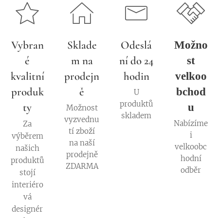
Vybran
Sklade
Odeslá
Možno
é
m na
ní do 24
st
kvalitní
prodejn
hodin
velkoo
produk
ě
bchod
U
produktů
ty
u
Možnost
skladem
vyzvednu
Nabízíme
Za
tí zboží
i
výběrem
na naší
velkoobc
našich
prodejně
hodní
produktů
ZDARMA
odběr
stojí
interiéro
vá
designér