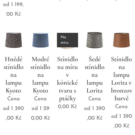
od
1 199,
00
Kč
Na
míru
Hnědé
Modré
Stínidlo
Šedé
Stínidlo
stínidlo
stínidlo
na míru
stínidlo
na
na
na
v
na
lampu
lampu
lampu
kónickém
lampu
Lorita v
Kyoto
Kyoto
tvaru s
Lorita
bronzov
ptáčky
barvě
Cena
Cena
Cena
0,00
Kč
Cena
od
1 390
od
1 29
od
1 390
od
1 390
,00
Kč
0,00
Kč
,00
Kč
,00
Kč