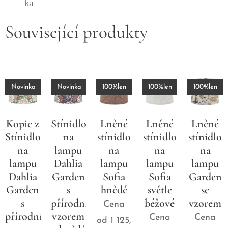
ka
Související produkty
Novinka
Novinka
100%len
100%len
100%len
Kopie z
Stínidlo
Lněné
Lněné
Lněné
Stínidlo
na
stínidlo
stínidlo
stínidlo
na
lampu
na
na
na
lampu
Dahlia
lampu
lampu
lampu
Dahlia
Garden
Sofia
Sofia
Garden
Garden
s
hnědé
světle
se
s
přírodním
béžové
vzorem
Cena
přírodním
vzorem
Cena
Cena
od
1 125,