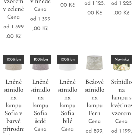
vzorem
v hnědé
od
1 125,
od
1 225
00
Kč
v zelené
Cena
00
Kč
,00
Kč
Cena
od
1 399
od
1 399
,00
Kč
,00
Kč
100%len
100%len
100%len
Novinka
Lněné
Lněné
Lněné
Béžové
Stínidlo
stínidlo
stínidlo
stínidlo
stínidlo
na
na
na
na
na
lampu s
lampu
lampu
lampu
lampu
květino
Sofia v
Sofia
Sofia
Fern
vzorem
barvě
šedé
bílé
Cena
Cena
přírodního
Cena
Cena
od
899,
od
1 199,