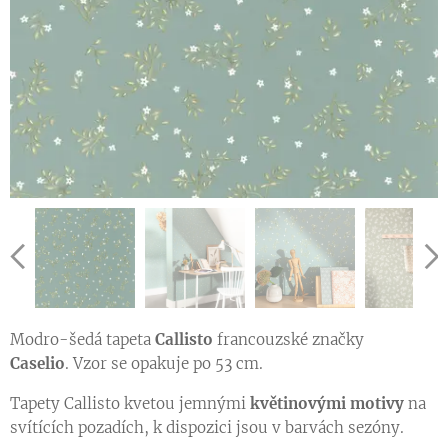
Ukázka vzoru tapety v jiné barevné variantě
Ukázka vzoru tapety v jiné barevné variantě
Ukázka vzoru tapety v jiné barevné variantě
Ukázka vzoru tapety v jiné barevné variantě
Modro-šedá tapeta
Callisto
francouzské značky
Caselio
. Vzor se opakuje po 53 cm.
Tapety Callisto kvetou jemnými
květinovými motivy
na
svítících pozadích, k dispozici jsou v barvách sezóny.