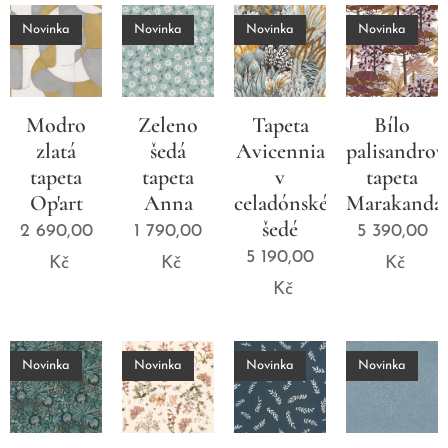
Novinka
Novinka
Novinka
Novinka
Modro
Zeleno
Tapeta
Bílo
zlatá
šedá
Avicennia
palisandrov
tapeta
tapeta
v
tapeta
Op'art
Anna
celadónské
Marakanda
šedé
2 690,00
1 790,00
5 390,00
5 190,00
Kč
Kč
Kč
Kč
Novinka
Novinka
Novinka
Novinka