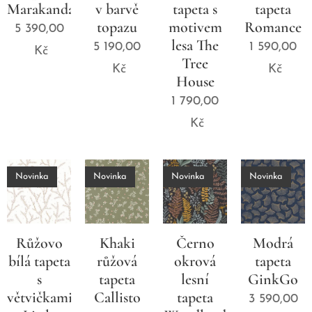
Marakanda
v barvě
tapeta s
tapeta
topazu
motivem
Romance
5 390,00
lesa The
5 190,00
1 590,00
Kč
Tree
Kč
Kč
House
1 790,00
Kč
Novinka
Novinka
Novinka
Novinka
Růžovo
Khaki
Černo
Modrá
bílá tapeta
růžová
okrová
tapeta
s
tapeta
lesní
GinkGo
větvičkami
Callisto
tapeta
3 590,00