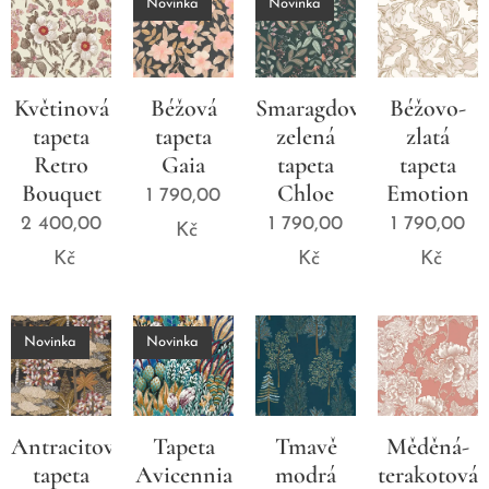
Novinka
Novinka
Květinová
Béžová
Smaragdově
Béžovo-
tapeta
tapeta
zelená
zlatá
Retro
Gaia
tapeta
tapeta
Bouquet
Chloe
Emotion
1 790,00
2 400,00
1 790,00
1 790,00
Kč
Kč
Kč
Kč
Novinka
Novinka
Antracitová
Tapeta
Tmavě
Měděná-
tapeta
Avicennia
modrá
terakotová