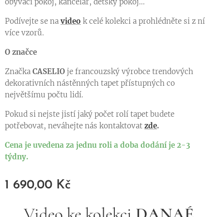
obývací pokoj, kancelář, dětský pokoj...
Podívejte se na
video
k celé kolekci a prohlédněte si z ní
více vzorů.
O značce
Značka
CASELIO
je francouzský výrobce trendových
dekorativních nástěnných tapet přístupných co
největšímu počtu lidí.
Pokud si nejste jistí jaký počet rolí tapet budete
potřebovat, neváhejte nás kontaktovat
zde
.
Cena je uvedena za jednu roli a doba dodání je 2-3
týdny.
1 690,00
Kč
Video ke kolekci
DANAÉ