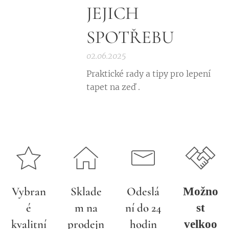
JEJICH
SPOTŘEBU
02.06.2025
Praktické rady a tipy pro lepení
tapet na zeď .
Vybran
Sklade
Odeslá
Možno
é
m na
ní do 24
st
kvalitní
prodejn
hodin
velkoo