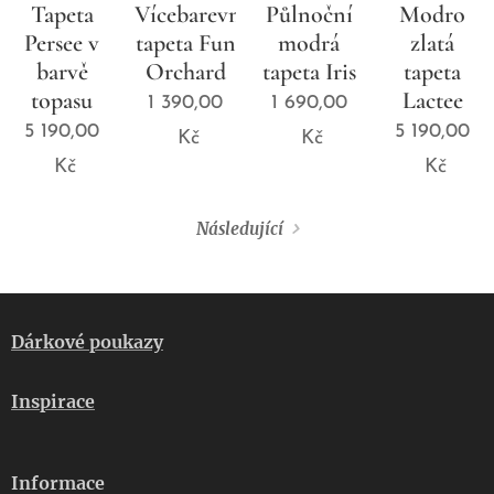
Tapeta
Vícebarevná
Půlnoční
Modro
Persee v
tapeta Fun
modrá
zlatá
barvě
Orchard
tapeta Iris
tapeta
topasu
Lactee
1 390,00
1 690,00
5 190,00
5 190,00
Kč
Kč
Kč
Kč
Následující
Dárkové poukazy
Inspirace
Informace