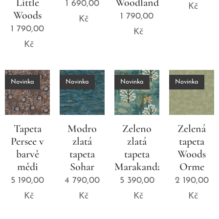
Little
Woodland
1 690,00
Kč
Woods
1 790,00
Kč
1 790,00
Kč
Kč
Novinka
Novinka
Novinka
Novinka
Tapeta
Modro
Zeleno
Zelená
Persee v
zlatá
zlatá
tapeta
barvě
tapeta
tapeta
Woods
mědi
Sohar
Marakanda
Orme
5 190,00
4 790,00
5 390,00
2 190,00
Kč
Kč
Kč
Kč