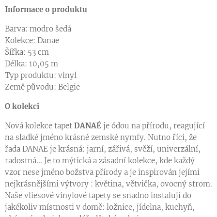
Informace o produktu
Barva: modro šedá
Kolekce: Danae
Šířka: 53 cm
Délka: 10,05 m
Typ produktu: vinyl
Země původu: Belgie
O kolekci
Nová kolekce tapet
DANAÉ
je ódou na přírodu, reagující
na sladké jméno krásné zemské nymfy. Nutno říci, že
řada DANAE je krásná: jarní, zářivá, svěží, univerzální,
radostná... Je to mýtická a zásadní kolekce, kde každý
vzor nese jméno božstva přírody a je inspirován jejími
nejkrásnějšími výtvory : květina, větvička, ovocný strom.
Naše vliesové vinylové tapety se snadno instalují do
jakékoliv místnosti v domě: ložnice, jídelna, kuchyň,