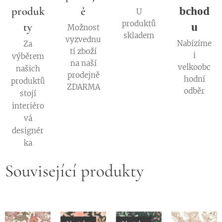
produk
ě
bchod
U
produktů
ty
u
Možnost
skladem
vyzvednu
Nabízíme
Za
tí zboží
i
výběrem
na naší
velkoobc
našich
prodejně
hodní
produktů
ZDARMA
odběr
stojí
interiéro
vá
designér
ka
Související produkty