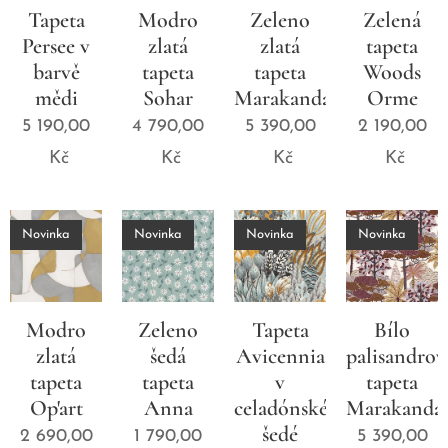
Tapeta
Modro
Zeleno
Zelená
Persee v
zlatá
zlatá
tapeta
barvě
tapeta
tapeta
Woods
mědi
Sohar
Marakanda
Orme
5 190,00
4 790,00
5 390,00
2 190,00
Kč
Kč
Kč
Kč
Novinka
Novinka
Novinka
Novinka
Modro
Zeleno
Tapeta
Bílo
zlatá
šedá
Avicennia
palisandrov
tapeta
tapeta
v
tapeta
Op'art
Anna
celadónské
Marakanda
šedé
2 690,00
1 790,00
5 390,00