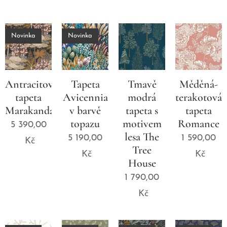
Novinka
Novinka
Antracitová
Tapeta
Tmavě
Měděná-
tapeta
Avicennia
modrá
terakotová
Marakanda
v barvě
tapeta s
tapeta
topazu
motivem
Romance
5 390,00
lesa The
5 190,00
1 590,00
Kč
Tree
Kč
Kč
House
1 790,00
Kč