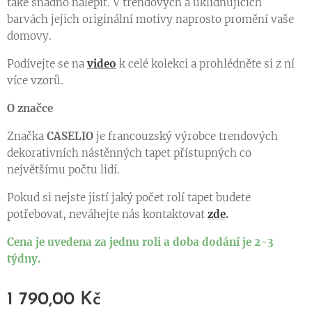
také snadno nalepit. V trendových a uklidňujících
barvách jejich originální motivy naprosto promění vaše
domovy.
Podívejte se na
video
k celé kolekci a prohlédněte si z ní
více vzorů.
O značce
Značka
CASELIO
je francouzský výrobce trendových
dekorativních nástěnných tapet přístupných co
největšímu počtu lidí.
Pokud si nejste jistí jaký počet rolí tapet budete
potřebovat, neváhejte nás kontaktovat
zde
.
Cena je uvedena za jednu roli a doba dodání je 2-3
týdny.
1 790,00
Kč