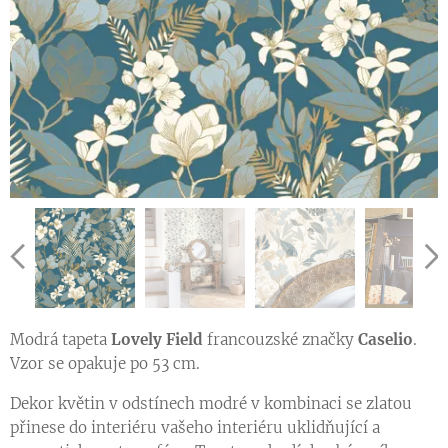
Vzorník francouzských tapet se vzorem kolekce ONLY BLUE
Ukázka vzoru tapety v jiné barevné variantě
Ukázka vzoru tapety v jiné barevné variantě
Modrá tapeta
Lovely Field
francouzské značky
Caselio
.
Vzor se opakuje po 53 cm.
Dekor květin v odstínech modré v kombinaci se zlatou
přinese do interiéru vašeho interiéru uklidňující a