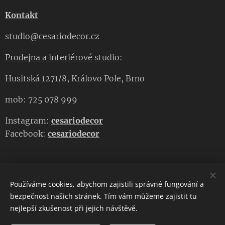
Kontakt
studio@cesariodecor.cz
Prodejna a interiérové studio
:
Husitská 1271/8, Královo Pole, Brno
mob: 725 078 999
Instagram:
cesariodecor
Facebook:
cesariodecor
Používáme cookies, abychom zajistili správné fungování a
CESARIO DECOR
bezpečnost našich stránek. Tím vám můžeme zajistit tu
nejlepší zkušenost při jejich návštěvě.
Copyright 2023
CESARIO DECOR
. Všechna práva vyhrazena.