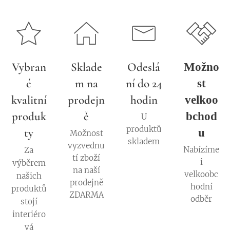
Vybran
Sklade
Odeslá
Možno
é
m na
ní do 24
st
kvalitní
prodejn
hodin
velkoo
produk
ě
bchod
U
produktů
ty
u
Možnost
skladem
vyzvednu
Nabízíme
Za
tí zboží
i
výběrem
na naší
velkoobc
našich
prodejně
hodní
produktů
ZDARMA
odběr
stojí
interiéro
vá