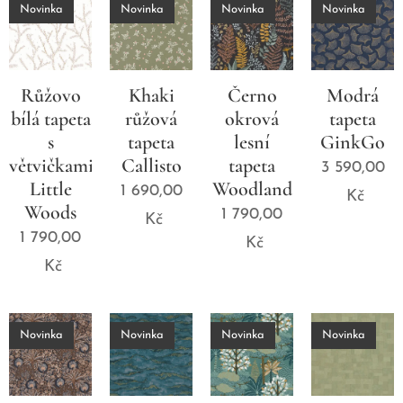
Novinka
Novinka
Novinka
Novinka
Růžovo
Khaki
Černo
Modrá
bílá tapeta
růžová
okrová
tapeta
s
tapeta
lesní
GinkGo
větvičkami
Callisto
tapeta
3 590,00
Little
Woodland
1 690,00
Kč
Woods
1 790,00
Kč
1 790,00
Kč
Kč
Novinka
Novinka
Novinka
Novinka