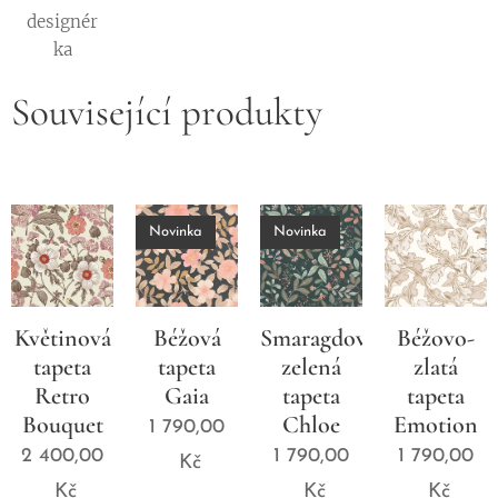
designér
ka
Související produkty
Novinka
Novinka
Květinová
Béžová
Smaragdově
Béžovo-
tapeta
tapeta
zelená
zlatá
Retro
Gaia
tapeta
tapeta
Bouquet
Chloe
Emotion
1 790,00
2 400,00
1 790,00
1 790,00
Kč
Kč
Kč
Kč