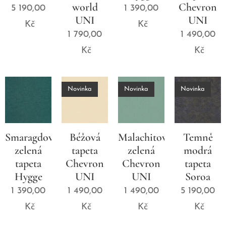
world
Chevron
5 190,00
1 390,00
UNI
UNI
Kč
Kč
1 790,00
1 490,00
Kč
Kč
Novinka
Novinka
Novinka
Smaragdově-
Béžová
Malachitová
Temně
zelená
tapeta
zelená
modrá
tapeta
Chevron
Chevron
tapeta
Hygge
UNI
UNI
Soroa
1 390,00
1 490,00
1 490,00
5 190,00
Kč
Kč
Kč
Kč