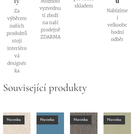
ty
u
Možnost
skladem
vyzvednu
Nabízíme
Za
tí zboží
i
výběrem
na naší
velkoobc
našich
prodejně
hodní
produktů
ZDARMA
odběr
stojí
interiéro
vá
designér
ka
Související produkty
Novinka
Novinka
Novinka
Novinka