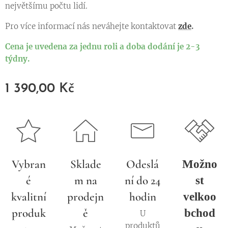
největšímu počtu lidí.
Pro více informací nás neváhejte kontaktovat
zde
.
Cena je uvedena za jednu roli a doba dodání je 2-3
týdny.
1 390,00
Kč
Vybran
Sklade
Odeslá
Možno
é
m na
ní do 24
st
kvalitní
prodejn
hodin
velkoo
produk
ě
bchod
U
produktů