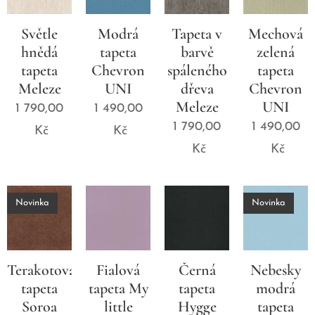
Světle
Modrá
Tapeta v
Mechová
hnědá
tapeta
barvě
zelená
tapeta
Chevron
spáleného
tapeta
Meleze
UNI
dřeva
Chevron
Meleze
UNI
1 790,00
1 490,00
1 790,00
1 490,00
Kč
Kč
Kč
Kč
Novinka
Novinka
Terakotová
Fialová
Černá
Nebesky
tapeta
tapeta My
tapeta
modrá
Soroa
little
Hygge
tapeta