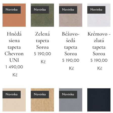
Novinka
Novinka
Novinka
Novinka
Hnědá
Zelená
Béžovo-
Krémovo -
siena
tapeta
šedá
zlatá
tapeta
Soroa
tapeta
tapeta
Chevron
Soroa
Soroa
5 190,00
UNI
5 190,00
5 190,00
Kč
1 490,00
Kč
Kč
Kč
Novinka
Novinka
Novinka