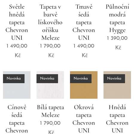
Světle
Tapeta v
Tmavě
Půlnoční
hnědá
barvě
šedá
modrá
tapeta
lískového
tapeta
tapeta
Chevron
oříšku
Chevron
Hygge
UNI
Meleze
UNI
1 390,00
1 490,00
1 790,00
1 490,00
Kč
Kč
Kč
Kč
Novinka
Novinka
Novinka
Novinka
Cínově
Bílá tapeta
Okrová
Hnědá
šedá
Meleze
tapeta
tapeta
tapeta
Chevron
Chevron
1 790,00
Chevron
UNI
UNI
Kč