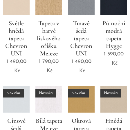
Světle
Tapeta v
Tmavě
Půlnoční
hnědá
barvě
šedá
modrá
tapeta
lískového
tapeta
tapeta
Chevron
oříšku
Chevron
Hygge
UNI
Meleze
UNI
1 390,00
1 490,00
1 790,00
1 490,00
Kč
Kč
Kč
Kč
Novinka
Novinka
Novinka
Novinka
Cínově
Bílá tapeta
Okrová
Hnědá
šedá
Meleze
tapeta
tapeta