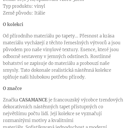
Typ produktu: vinyl
Země původu: Itálie
O kolekci
Od přírodního materiálu po tapety... Přesnost a krása
materiálu vycházejí z těchto řemeslných výtvorů a jsou
původem pro naše vinylové textury. Esence, které jsou
odborně sestaveny v jemných odstínech. Rostlinné
bohatství se zapisuje do materiálu a probouzí naše
smysly. Tato dokonale realistická nástěnná kolekce
splňuje naši hlubokou potřebu přírody.
O značce
Značka
CASAMANCE
je francouzský výrobce trendových
dekorativních nástěnných tapet přístupných co
největšímu počtu lidí. Její kolekce se vyznačují
rozmanitými motivy a kvalitními
materiály. Sofistikovaná jednoduchost a moderní