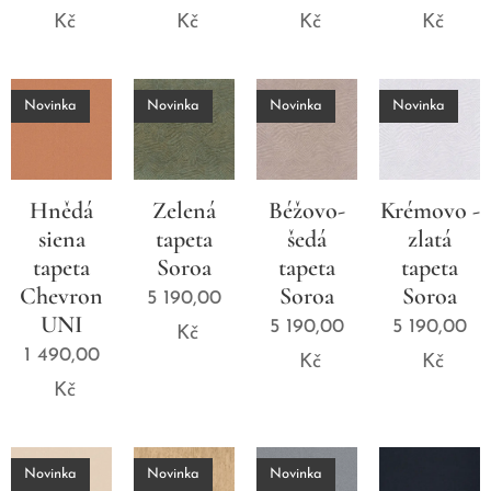
Kč
Kč
Kč
Kč
Novinka
Novinka
Novinka
Novinka
Hnědá
Zelená
Béžovo-
Krémovo -
siena
tapeta
šedá
zlatá
tapeta
Soroa
tapeta
tapeta
Chevron
Soroa
Soroa
5 190,00
UNI
5 190,00
5 190,00
Kč
1 490,00
Kč
Kč
Kč
Novinka
Novinka
Novinka