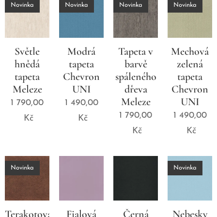
Novinka
Novinka
Novinka
Novinka
Světle
Modrá
Tapeta v
Mechová
hnědá
tapeta
barvě
zelená
tapeta
Chevron
spáleného
tapeta
Meleze
UNI
dřeva
Chevron
Meleze
UNI
1 790,00
1 490,00
1 790,00
1 490,00
Kč
Kč
Kč
Kč
Novinka
Novinka
Terakotová
Fialová
Černá
Nebesky