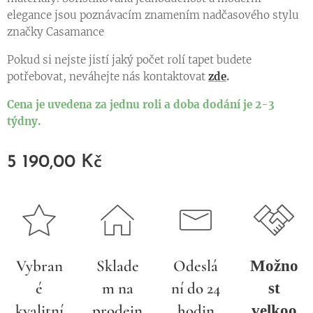
elegance jsou poznávacím znamením nadčasového stylu
značky Casamance
Pokud si nejste jistí jaký počet rolí tapet budete
potřebovat, neváhejte nás kontaktovat
zde
.
Cena je uvedena za jednu roli a doba dodání je 2-3
týdny.
5 190,00
Kč
Vybran
Sklade
Odeslá
Možno
é
m na
ní do 24
st
kvalitní
prodejn
hodin
velkoo