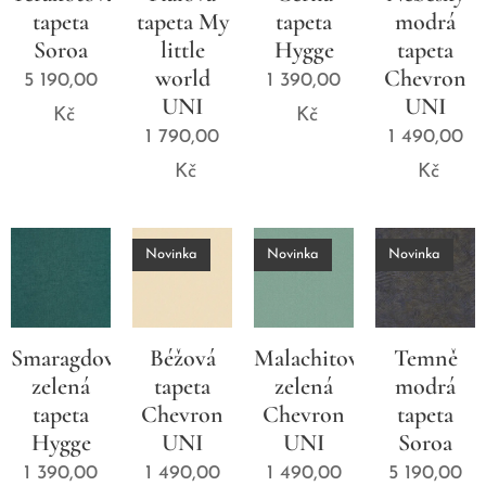
tapeta
tapeta My
tapeta
modrá
Soroa
little
Hygge
tapeta
world
Chevron
5 190,00
1 390,00
UNI
UNI
Kč
Kč
1 790,00
1 490,00
Kč
Kč
Novinka
Novinka
Novinka
Smaragdově-
Béžová
Malachitová
Temně
zelená
tapeta
zelená
modrá
tapeta
Chevron
Chevron
tapeta
Hygge
UNI
UNI
Soroa
1 390,00
1 490,00
1 490,00
5 190,00