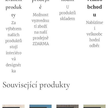
produk
ě
bchod
U
produktů
ty
u
Možnost
skladem
vyzvednu
Nabízíme
Za
tí zboží
i
výběrem
na naší
velkoobc
našich
prodejně
hodní
produktů
ZDARMA
odběr
stojí
interiéro
vá
designér
ka
Související produkty