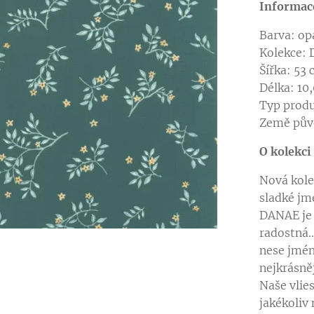
Informac
Barva: op
Kolekce: 
Šířka: 53
Délka: 10
Typ produ
Země pův
O kolekci
Nová kole
sladké jm
DANAE je k
radostná..
v jiné barevné variantě
v jiné barevné variantě
v jiné barevné variantě
nese jmén
nejkrásně
Naše vlie
v jiné barevné variantě
v jiné barevné variantě
v jiné barevné variantě
jakékoliv 