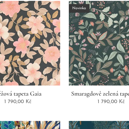
Novinka
žová tapeta Gaia
Smaragdově zelená tap
1 790,00
Kč
1 790,00
Kč