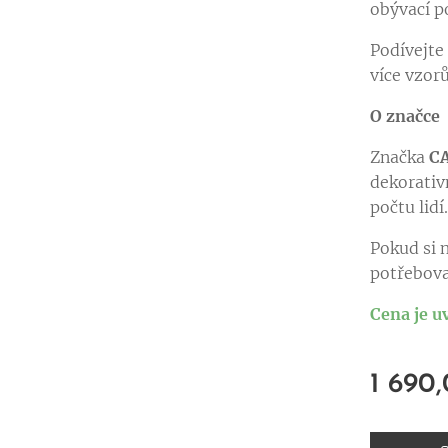
obývací po
Podívejte
více vzor
O značce
Značka
C
dekorativ
počtu lidí
Pokud si n
potřebova
Cena je u
1 690