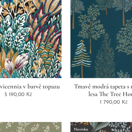
vicennia v barvě topazu
Tmavě modrá tapeta s
lesa The Tree Ho
5 190,00
Kč
1 790,00
Kč
Novinka