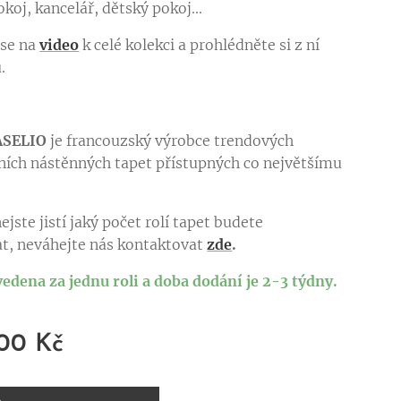
koj, kancelář, dětský pokoj...
 se na
video
k celé kolekci a prohlédněte si z ní
ů.
ASELIO
je francouzský výrobce trendových
ních nástěnných tapet přístupných co největšímu
.
ejste jistí jaký počet rolí tapet budete
t, neváhejte nás kontaktovat
zde
.
vedena za jednu roli a doba dodání je 2-3 týdny.
,00
Kč