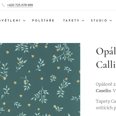
+420 725 078 999
SVĚTLENÍ
POLŠTÁŘE
TAPETY
STUDIO
Opál
Calli
Opálově z
Caselio
. 
Tapety Ca
svítících 