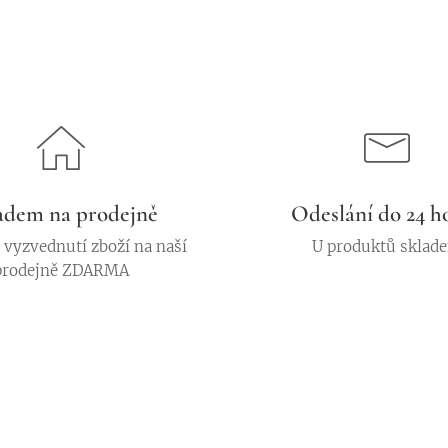
adem na prodejně
Odeslání do 24 h
vyzvednutí zboží na naší
U produktů sklad
prodejně ZDARMA