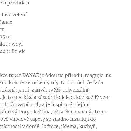
e o produktu
álově zelená
Danae
 cm
,05 m
ktu: vinyl
odu: Belgie
kce tapet
DANAÉ
je ódou na přírodu, reagující na
éno krásné zemské nymfy. Nutno říci, že řada
rásná: jarní, zářivá, svěží, univerzální,
. Je to mýtická a zásadní kolekce, kde každý vzor
o božstva přírody a je inspirován jejími
jšími výtvory : květina, větvička, ovocný strom.
sové vinylové tapety se snadno instalují do
místnosti v domě: ložnice, jídelna, kuchyň,