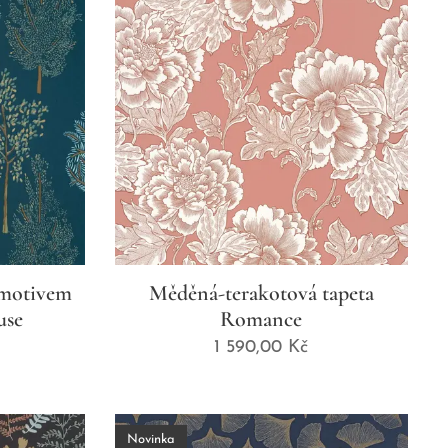
 motivem
Měděná-terakotová tapeta
use
Romance
1 590,00
Kč
Novinka