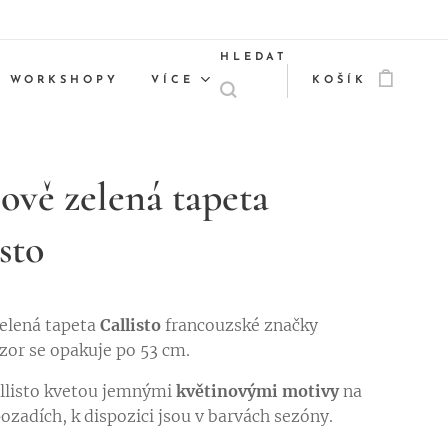
HLEDAT
WORKSHOPY
VÍCE
KOŠÍK
ově zelená tapeta
sto
elená tapeta
Callisto
francouzské značky
Vzor se opakuje po 53 cm.
llisto kvetou jemnými
květinovými motivy
na
pozadích, k dispozici jsou v barvách sezóny.