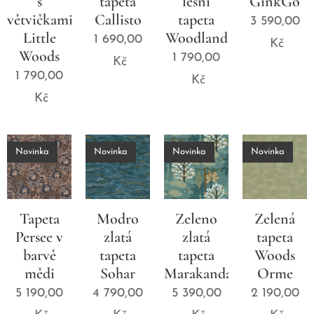
s
tapeta
lesní
GinkGo
větvičkami
Callisto
tapeta
3 590,00
Little
Woodland
1 690,00
Kč
Woods
1 790,00
Kč
1 790,00
Kč
Kč
Novinka
Novinka
Novinka
Novinka
Tapeta
Modro
Zeleno
Zelená
Persee v
zlatá
zlatá
tapeta
barvě
tapeta
tapeta
Woods
mědi
Sohar
Marakanda
Orme
5 190,00
4 790,00
5 390,00
2 190,00