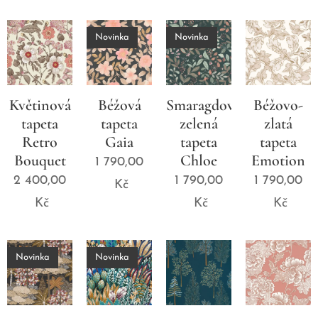
Novinka
Novinka
Květinová
Béžová
Smaragdově
Béžovo-
tapeta
tapeta
zelená
zlatá
Retro
Gaia
tapeta
tapeta
Bouquet
Chloe
Emotion
1 790,00
2 400,00
1 790,00
1 790,00
Kč
Kč
Kč
Kč
Novinka
Novinka