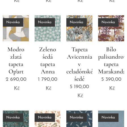
Kč
Kč
Kč
Kč
Novinka
Novinka
Novinka
Novinka
Modro
Zeleno
Tapeta
Bílo
zlatá
šedá
Avicennia
palisandrov
tapeta
tapeta
v
tapeta
Op'art
Anna
celadónské
Marakanda
šedé
2 690,00
1 790,00
5 390,00
5 190,00
Kč
Kč
Kč
Kč
Novinka
Novinka
Novinka
Novinka