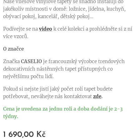
Naše vliesové vinylové tapety se snadno instalují do
jakékoliv místnosti v domě: ložnice, jídelna, kuchyň,
obývací pokoj, kancelář, dětský pokoj...
Podívejte se na
video
k celé kolekci a prohlédněte si z ní
více vzorů.
O značce
Značka
CASELIO
je francouzský výrobce trendových
dekorativních nástěnných tapet přístupných co
největšímu počtu lidí.
Pokud si nejste jistí jaký počet rolí tapet budete
potřebovat, neváhejte nás kontaktovat
zde
.
Cena je uvedena za jednu roli a doba dodání je 2-3
týdny.
1 690,00
Kč