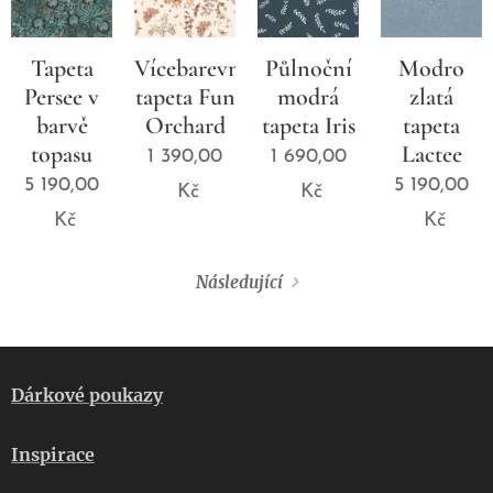
Tapeta
Vícebarevná
Půlnoční
Modro
Persee v
tapeta Fun
modrá
zlatá
barvě
Orchard
tapeta Iris
tapeta
topasu
Lactee
1 390,00
1 690,00
5 190,00
5 190,00
Kč
Kč
Kč
Kč
Následující
Dárkové poukazy
Inspirace