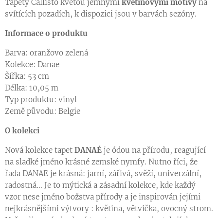
Tapety Callisto kvetou jemnými
květinovými motivy
na
svítících pozadích, k dispozici jsou v barvách sezóny.
Informace o produktu
Barva: oranžovo zelená
Kolekce: Danae
Šířka: 53 cm
Délka: 10,05 m
Typ produktu: vinyl
Země původu: Belgie
O kolekci
Nová kolekce tapet
DANAÉ
je ódou na přírodu, reagující
na sladké jméno krásné zemské nymfy. Nutno říci, že
řada DANAE je krásná: jarní, zářivá, svěží, univerzální,
radostná... Je to mýtická a zásadní kolekce, kde každý
vzor nese jméno božstva přírody a je inspirován jejími
nejkrásnějšími výtvory : květina, větvička, ovocný strom.