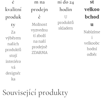
é
m na
ní do 24
st
kvalitní
prodejn
hodin
velkoo
produk
ě
bchod
U
produktů
ty
u
Možnost
skladem
vyzvednu
Nabízíme
Za
tí zboží
i
výběrem
na naší
velkoobc
našich
prodejně
hodní
produktů
ZDARMA
odběr
stojí
interiéro
vá
designér
ka
Související produkty