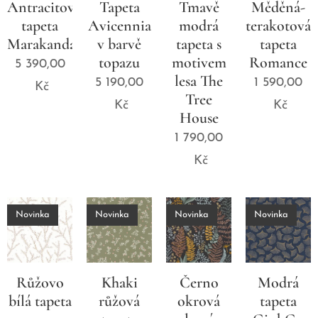
Antracitová
Tapeta
Tmavě
Měděná-
tapeta
Avicennia
modrá
terakotová
Marakanda
v barvě
tapeta s
tapeta
topazu
motivem
Romance
5 390,00
lesa The
5 190,00
1 590,00
Kč
Tree
Kč
Kč
House
1 790,00
Kč
Novinka
Novinka
Novinka
Novinka
Růžovo
Khaki
Černo
Modrá
bílá tapeta
růžová
okrová
tapeta